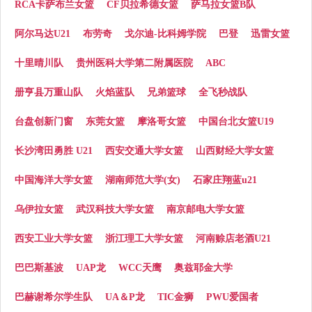
RCA卡萨布兰女篮
CF贝拉希德女篮
萨马拉女篮B队
阿尔马达U21
布劳奇
戈尔迪-比科姆学院
巴登
迅雷女篮
十里晴川队
贵州医科大学第二附属医院
ABC
册亨县万重山队
火焰蓝队
兄弟篮球
全飞秒战队
台盘创新门窗
东莞女篮
摩洛哥女篮
中国台北女篮U19
长沙湾田勇胜 U21
西安交通大学女篮
山西财经大学女篮
中国海洋大学女篮
湖南师范大学(女)
石家庄翔蓝u21
乌伊拉女篮
武汉科技大学女篮
南京邮电大学女篮
西安工业大学女篮
浙江理工大学女篮
河南赊店老酒U21
巴巴斯基波
UAP龙
WCC天鹰
奥兹耶金大学
巴赫谢希尔学生队
UA＆P龙
TIC金狮
PWU爱国者