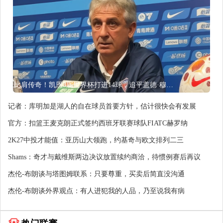
比肩传奇！凯恩3届世界杯打进14球，追平盖德·穆勒并排前史第5
记者：库明加是湖人的自在球员首要方针，估计很快会有发展
官方：扣篮王麦克朗正式签约西班牙联赛球队FIATC赫罗纳
2K27中投才能值：亚历山大领跑，约基奇与欧文排列二三
Shams：奇才与戴维斯两边决议放置续约商洽，待惯例赛后再议
杰伦-布朗谈与塔图姆联系：只要尊重，买卖后简直没沟通
杰伦-布朗谈外界观点：有人进犯我的人品，乃至说我有病