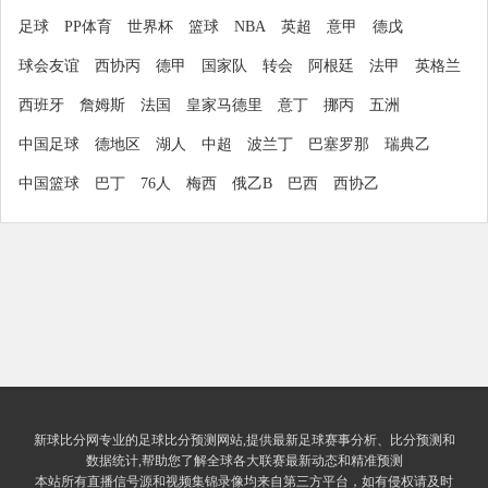
足球
PP体育
世界杯
篮球
NBA
英超
意甲
德戊
球会友谊
西协丙
德甲
国家队
转会
阿根廷
法甲
英格兰
西班牙
詹姆斯
法国
皇家马德里
意丁
挪丙
五洲
中国足球
德地区
湖人
中超
波兰丁
巴塞罗那
瑞典乙
中国篮球
巴丁
76人
梅西
俄乙B
巴西
西协乙
新球比分网专业的足球比分预测网站,提供最新足球赛事分析、比分预测和
数据统计,帮助您了解全球各大联赛最新动态和精准预测
本站所有直播信号源和视频集锦录像均来自第三方平台，如有侵权请及时