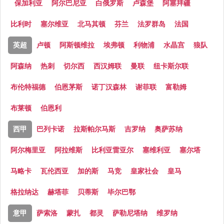
保加利亚
阿尔巴尼亚
白俄罗斯
卢森堡
阿塞拜疆
比利时
塞尔维亚
北马其顿
芬兰
法罗群岛
法国
英超
卢顿
阿斯顿维拉
埃弗顿
利物浦
水晶宫
狼队
阿森纳
热刺
切尔西
西汉姆联
曼联
纽卡斯尔联
布伦特福德
伯恩茅斯
诺丁汉森林
谢菲联
富勒姆
布莱顿
伯恩利
西甲
巴列卡诺
拉斯帕尔马斯
吉罗纳
奥萨苏纳
阿尔梅里亚
阿拉维斯
比利亚雷亚尔
塞维利亚
塞尔塔
马略卡
瓦伦西亚
加的斯
马竞
皇家社会
皇马
格拉纳达
赫塔菲
贝蒂斯
毕尔巴鄂
意甲
萨索洛
蒙扎
都灵
萨勒尼塔纳
维罗纳