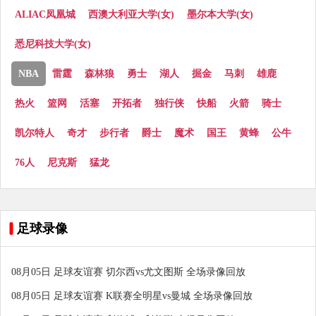
ALIAC凤凰城
西澳大利亚大学(女)
墨尔本大学(女)
悉尼科技大学(女)
NBA
雷霆
森林狼
勇士
湖人
掘金
马刺
雄鹿
热火
篮网
活塞
开拓者
独行侠
快船
火箭
骑士
凯尔特人
奇才
步行者
爵士
魔术
国王
黄蜂
公牛
76人
尼克斯
猛龙
足球录像
08月05日 足球友谊赛 切尔西vs尤文图斯 全场录像回放
08月05日 足球友谊赛 K联赛全明星vs曼城 全场录像回放