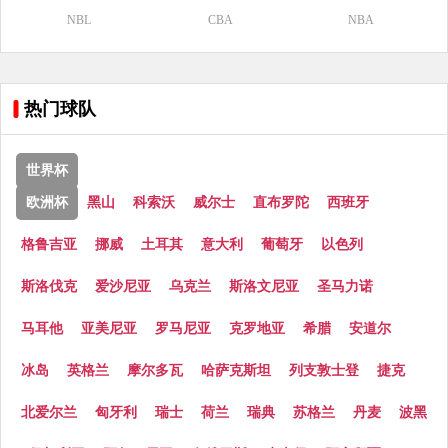
NBL
CBA
NBA
热门球队
世界杯
欧洲杯
黑山
科索沃
威尔士
直布罗陀
西班牙
格鲁吉亚
挪威
土耳其
意大利
葡萄牙
以色列
斯洛伐克
爱沙尼亚
乌克兰
斯洛文尼亚
圣马力诺
马耳他
亚美尼亚
罗马尼亚
克罗地亚
希腊
安道尔
冰岛
英格兰
摩尔多瓦
哈萨克斯坦
列支敦士登
捷克
北爱尔兰
匈牙利
瑞士
荷兰
瑞典
苏格兰
丹麦
波黑