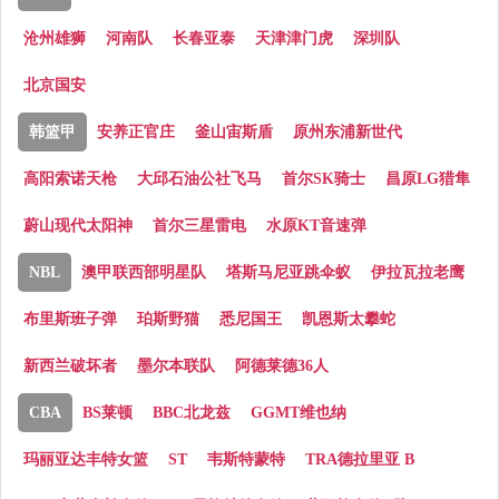
沧州雄狮
河南队
长春亚泰
天津津门虎
深圳队
北京国安
韩篮甲
安养正官庄
釜山宙斯盾
原州东浦新世代
高阳索诺天枪
大邱石油公社飞马
首尔SK骑士
昌原LG猎隼
蔚山现代太阳神
首尔三星雷电
水原KT音速弹
NBL
澳甲联西部明星队
塔斯马尼亚跳伞蚁
伊拉瓦拉老鹰
布里斯班子弹
珀斯野猫
悉尼国王
凯恩斯太攀蛇
新西兰破坏者
墨尔本联队
阿德莱德36人
CBA
BS莱顿
BBC北龙兹
GGMT维也纳
玛丽亚达丰特女篮
ST
韦斯特蒙特
TRA德拉里亚 B