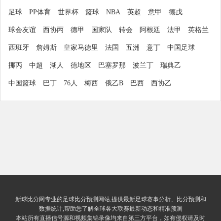
足球
PP体育
世界杯
篮球
NBA
英超
意甲
德戊
球会友谊
西协丙
德甲
国家队
转会
阿根廷
法甲
英格兰
西班牙
詹姆斯
皇家马德里
法国
五洲
意丁
中国足球
挪丙
中超
湖人
德地区
巴塞罗那
波兰丁
瑞典乙
中国篮球
巴丁
76人
梅西
俄乙B
巴西
西协乙
新球比分网专业的足球比分预测网站,提供最新足球赛事分析、比分预测和
数据统计,帮助您了解全球各大联赛最新动态和精准预测
本站所有直播信号源和视频集锦录像均来自第三方平台，如有侵权请及时