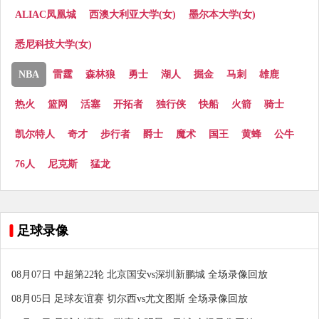
ALIAC凤凰城
西澳大利亚大学(女)
墨尔本大学(女)
悉尼科技大学(女)
NBA
雷霆
森林狼
勇士
湖人
掘金
马刺
雄鹿
热火
篮网
活塞
开拓者
独行侠
快船
火箭
骑士
凯尔特人
奇才
步行者
爵士
魔术
国王
黄蜂
公牛
76人
尼克斯
猛龙
足球录像
08月07日 中超第22轮 北京国安vs深圳新鹏城 全场录像回放
08月05日 足球友谊赛 切尔西vs尤文图斯 全场录像回放