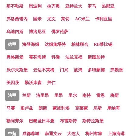
那不勒斯
恩波利
拉齐奥
亚特兰大
罗马
热那亚
弗洛西诺内
国米
尤文
莱切
AC米兰
卡利亚里
乌迪内斯
博洛尼亚
佛罗伦萨
德甲
海登海姆
达姆施塔特
柏林联合
RB莱比锡
奥格斯堡
霍芬海姆
科隆
法兰克福
斯图加特
沃尔夫斯堡
云达不莱梅
门兴
波鸿
多特蒙德
弗赖堡
美因茨
勒沃库森
拜仁
法甲
兰斯
洛里昂
里昂
里尔
南特
雷恩
梅斯
马赛
图卢兹
朗斯
蒙彼利埃
克莱蒙
尼斯
摩纳哥
勒阿弗尔
巴黎圣日耳曼
布雷斯特
斯特拉斯堡
中超
成都蓉城
南通支云
大连人
梅州客家
上海海港