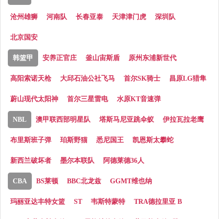
沧州雄狮
河南队
长春亚泰
天津津门虎
深圳队
北京国安
韩篮甲
安养正官庄
釜山宙斯盾
原州东浦新世代
高阳索诺天枪
大邱石油公社飞马
首尔SK骑士
昌原LG猎隼
蔚山现代太阳神
首尔三星雷电
水原KT音速弹
NBL
澳甲联西部明星队
塔斯马尼亚跳伞蚁
伊拉瓦拉老鹰
布里斯班子弹
珀斯野猫
悉尼国王
凯恩斯太攀蛇
新西兰破坏者
墨尔本联队
阿德莱德36人
CBA
BS莱顿
BBC北龙兹
GGMT维也纳
玛丽亚达丰特女篮
ST
韦斯特蒙特
TRA德拉里亚 B