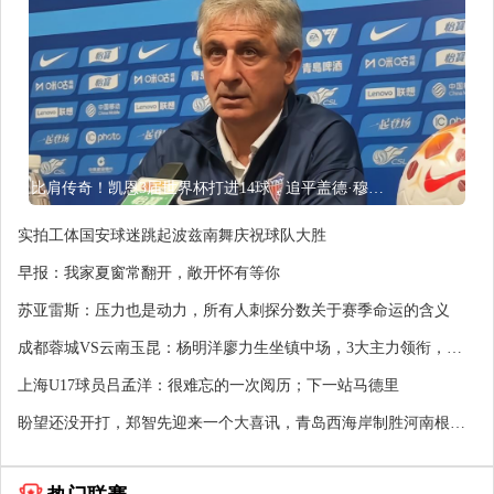
比肩传奇！凯恩3届世界杯打进14球，追平盖德·穆勒并排前史第5
实拍工体国安球迷跳起波兹南舞庆祝球队大胜
早报：我家夏窗常翻开，敞开怀有等你
苏亚雷斯：压力也是动力，所有人刺探分数关于赛季命运的含义
成都蓉城VS云南玉昆：杨明洋廖力生坐镇中场，3大主力领衔，费
利佩冲击
上海U17球员吕孟洋：很难忘的一次阅历；下一站马德里
盼望还没开打，郑智先迎来一个大喜讯，青岛西海岸制胜河南根本
稳了