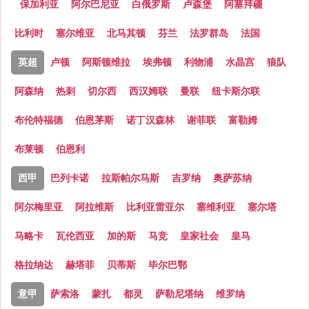
保加利亚
阿尔巴尼亚
白俄罗斯
卢森堡
阿塞拜疆
比利时
塞尔维亚
北马其顿
芬兰
法罗群岛
法国
英超
卢顿
阿斯顿维拉
埃弗顿
利物浦
水晶宫
狼队
阿森纳
热刺
切尔西
西汉姆联
曼联
纽卡斯尔联
布伦特福德
伯恩茅斯
诺丁汉森林
谢菲联
富勒姆
布莱顿
伯恩利
西甲
巴列卡诺
拉斯帕尔马斯
吉罗纳
奥萨苏纳
阿尔梅里亚
阿拉维斯
比利亚雷亚尔
塞维利亚
塞尔塔
马略卡
瓦伦西亚
加的斯
马竞
皇家社会
皇马
格拉纳达
赫塔菲
贝蒂斯
毕尔巴鄂
意甲
萨索洛
蒙扎
都灵
萨勒尼塔纳
维罗纳