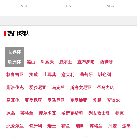
NBL
CBA
NBA
热门球队
世界杯
欧洲杯
黑山
科索沃
威尔士
直布罗陀
西班牙
格鲁吉亚
挪威
土耳其
意大利
葡萄牙
以色列
斯洛伐克
爱沙尼亚
乌克兰
斯洛文尼亚
圣马力诺
马耳他
亚美尼亚
罗马尼亚
克罗地亚
希腊
安道尔
冰岛
英格兰
摩尔多瓦
哈萨克斯坦
列支敦士登
捷克
北爱尔兰
匈牙利
瑞士
荷兰
瑞典
苏格兰
丹麦
波黑