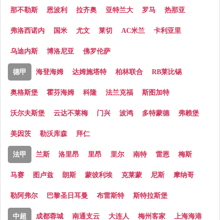
那不勒斯
恩波利
拉齐奥
亚特兰大
罗马
热那亚
弗洛西诺内
国米
尤文
莱切
AC米兰
卡利亚里
乌迪内斯
博洛尼亚
佛罗伦萨
德甲
海登海姆
达姆施塔特
柏林联合
RB莱比锡
奥格斯堡
霍芬海姆
科隆
法兰克福
斯图加特
沃尔夫斯堡
云达不莱梅
门兴
波鸿
多特蒙德
弗赖堡
美因茨
勒沃库森
拜仁
法甲
兰斯
洛里昂
里昂
里尔
南特
雷恩
梅斯
马赛
图卢兹
朗斯
蒙彼利埃
克莱蒙
尼斯
摩纳哥
勒阿弗尔
巴黎圣日耳曼
布雷斯特
斯特拉斯堡
中超
成都蓉城
南通支云
大连人
梅州客家
上海海港