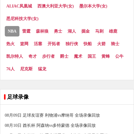
ALIAC凤凰城
西澳大利亚大学(女)
墨尔本大学(女)
悉尼科技大学(女)
NBA
雷霆
森林狼
勇士
湖人
掘金
马刺
雄鹿
热火
篮网
活塞
开拓者
独行侠
快船
火箭
骑士
凯尔特人
奇才
步行者
爵士
魔术
国王
黄蜂
公牛
76人
尼克斯
猛龙
足球录像
08月09日 足球友谊赛 利物浦vs摩纳哥 全场录像回放
08月10日 酋长杯 阿森纳vs多特蒙德 全场录像回放