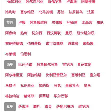
保加利亚
阿尔巴尼亚
白俄罗斯
卢森堡
阿塞拜疆
比利时
塞尔维亚
北马其顿
芬兰
法罗群岛
法国
英超
卢顿
阿斯顿维拉
埃弗顿
利物浦
水晶宫
狼队
阿森纳
热刺
切尔西
西汉姆联
曼联
纽卡斯尔联
布伦特福德
伯恩茅斯
诺丁汉森林
谢菲联
富勒姆
布莱顿
伯恩利
西甲
巴列卡诺
拉斯帕尔马斯
吉罗纳
奥萨苏纳
阿尔梅里亚
阿拉维斯
比利亚雷亚尔
塞维利亚
塞尔塔
马略卡
瓦伦西亚
加的斯
马竞
皇家社会
皇马
格拉纳达
赫塔菲
贝蒂斯
毕尔巴鄂
意甲
萨索洛
蒙扎
都灵
萨勒尼塔纳
维罗纳