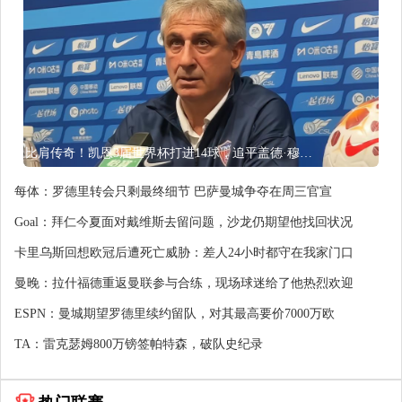
比肩传奇！凯恩3届世界杯打进14球，追平盖德·穆勒并排前史第5
每体：罗德里转会只剩最终细节 巴萨曼城争夺在周三官宣
Goal：拜仁今夏面对戴维斯去留问题，沙龙仍期望他找回状况
卡里乌斯回想欧冠后遭死亡威胁：差人24小时都守在我家门口
曼晚：拉什福德重返曼联参与合练，现场球迷给了他热烈欢迎
ESPN：曼城期望罗德里续约留队，对其最高要价7000万欧
TA：雷克瑟姆800万镑签帕特森，破队史纪录