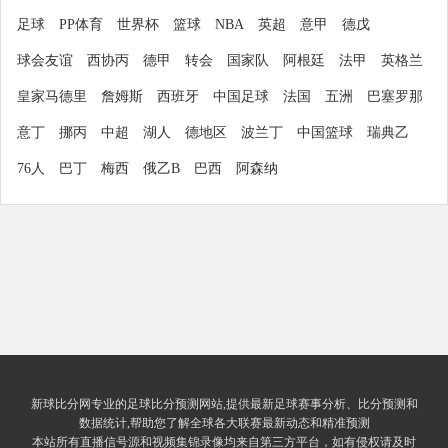
足球
PP体育
世界杯
篮球
NBA
英超
意甲
德戊
球会友谊
西协丙
德甲
转会
国家队
阿根廷
法甲
英格兰
皇家马德里
詹姆斯
西班牙
中国足球
法国
五洲
巴塞罗那
意丁
挪丙
中超
湖人
德地区
波兰丁
中国篮球
瑞典乙
76人
巴丁
梅西
俄乙B
巴西
阿森纳
新球比分网专业的足球比分预测网站,提供最新足球赛事分析、比分预测和
数据统计,帮助您了解全球各大联赛最新动态和精准预测
本站所有直播信号源和视频集锦录像均来自第三方平台，如有侵权请及时