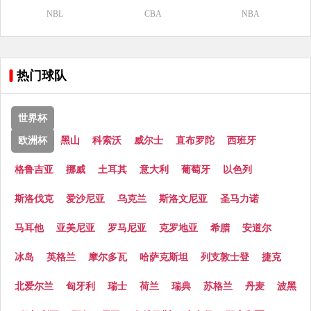
NBL
CBA
NBA
热门球队
世界杯
欧洲杯
黑山
科索沃
威尔士
直布罗陀
西班牙
格鲁吉亚
挪威
土耳其
意大利
葡萄牙
以色列
斯洛伐克
爱沙尼亚
乌克兰
斯洛文尼亚
圣马力诺
马耳他
亚美尼亚
罗马尼亚
克罗地亚
希腊
安道尔
冰岛
英格兰
摩尔多瓦
哈萨克斯坦
列支敦士登
捷克
北爱尔兰
匈牙利
瑞士
荷兰
瑞典
苏格兰
丹麦
波黑