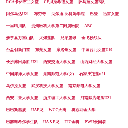
RCA卡萨布兰女篮
CF贝拉希德女篮
萨马拉女篮B队
阿尔马达U21
布劳奇
戈尔迪-比科姆学院
巴登
迅雷女篮
十里晴川队
贵州医科大学第二附属医院
ABC
册亨县万重山队
火焰蓝队
兄弟篮球
全飞秒战队
台盘创新门窗
东莞女篮
摩洛哥女篮
中国台北女篮U19
长沙湾田勇胜 U21
西安交通大学女篮
山西财经大学女篮
中国海洋大学女篮
湖南师范大学(女)
石家庄翔蓝u21
乌伊拉女篮
武汉科技大学女篮
南京邮电大学女篮
西安工业大学女篮
浙江理工大学女篮
河南赊店老酒U21
巴巴斯基波
UAP龙
WCC天鹰
奥兹耶金大学
巴赫谢希尔学生队
UA＆P龙
TIC金狮
PWU爱国者