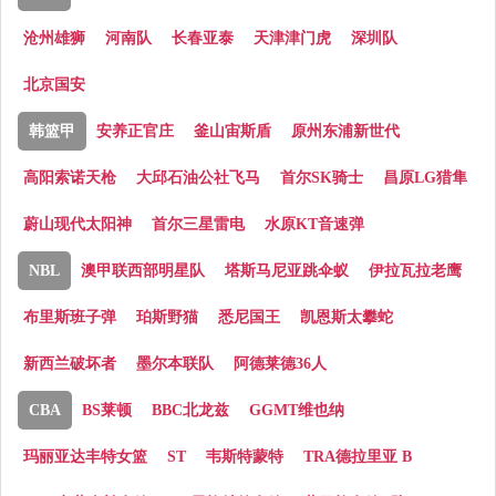
沧州雄狮
河南队
长春亚泰
天津津门虎
深圳队
北京国安
韩篮甲
安养正官庄
釜山宙斯盾
原州东浦新世代
高阳索诺天枪
大邱石油公社飞马
首尔SK骑士
昌原LG猎隼
蔚山现代太阳神
首尔三星雷电
水原KT音速弹
NBL
澳甲联西部明星队
塔斯马尼亚跳伞蚁
伊拉瓦拉老鹰
布里斯班子弹
珀斯野猫
悉尼国王
凯恩斯太攀蛇
新西兰破坏者
墨尔本联队
阿德莱德36人
CBA
BS莱顿
BBC北龙兹
GGMT维也纳
玛丽亚达丰特女篮
ST
韦斯特蒙特
TRA德拉里亚 B