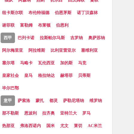
狼队
阿森纳
热刺
切尔西
西汉姆联
曼联
纽卡斯尔联
布伦特福德
伯恩茅斯
诺丁汉森林
谢菲联
富勒姆
布莱顿
伯恩利
西甲
巴列卡诺
拉斯帕尔马斯
吉罗纳
奥萨苏纳
阿尔梅里亚
阿拉维斯
比利亚雷亚尔
塞维利亚
塞尔塔
马略卡
瓦伦西亚
加的斯
马竞
皇家社会
皇马
格拉纳达
赫塔菲
贝蒂斯
毕尔巴鄂
意甲
萨索洛
蒙扎
都灵
萨勒尼塔纳
维罗纳
那不勒斯
恩波利
拉齐奥
亚特兰大
罗马
热那亚
弗洛西诺内
国米
尤文
莱切
AC米兰