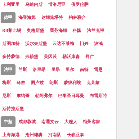
卡利亚里
乌迪内斯
博洛尼亚
佛罗伦萨
德甲
海登海姆
达姆施塔特
柏林联合
RB莱比锡
奥格斯堡
霍芬海姆
科隆
法兰克福
斯图加特
沃尔夫斯堡
云达不莱梅
门兴
波鸿
多特蒙德
弗赖堡
美因茨
勒沃库森
拜仁
法甲
兰斯
洛里昂
里昂
里尔
南特
雷恩
梅斯
马赛
图卢兹
朗斯
蒙彼利埃
克莱蒙
尼斯
摩纳哥
勒阿弗尔
巴黎圣日耳曼
布雷斯特
斯特拉斯堡
中超
成都蓉城
南通支云
大连人
梅州客家
上海海港
沧州雄狮
河南队
长春亚泰