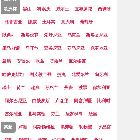
欧洲杯
黑山
科索沃
威尔士
直布罗陀
西班牙
格鲁吉亚
挪威
土耳其
意大利
葡萄牙
以色列
斯洛伐克
爱沙尼亚
乌克兰
斯洛文尼亚
圣马力诺
马耳他
亚美尼亚
罗马尼亚
克罗地亚
希腊
安道尔
冰岛
英格兰
摩尔多瓦
哈萨克斯坦
列支敦士登
捷克
北爱尔兰
匈牙利
瑞士
荷兰
瑞典
苏格兰
丹麦
波黑
保加利亚
阿尔巴尼亚
白俄罗斯
卢森堡
阿塞拜疆
比利时
塞尔维亚
北马其顿
芬兰
法罗群岛
法国
英超
卢顿
阿斯顿维拉
埃弗顿
利物浦
水晶宫