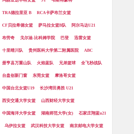
玛丽亚达丰特女篮
ST
韦斯特蒙特
TRA德拉里亚 B
RCA卡萨布兰女篮
CF贝拉希德女篮
萨马拉女篮B队
阿尔马达U21
布劳奇
戈尔迪-比科姆学院
巴登
迅雷女篮
十里晴川队
贵州医科大学第二附属医院
ABC
册亨县万重山队
火焰蓝队
兄弟篮球
全飞秒战队
台盘创新门窗
东莞女篮
摩洛哥女篮
中国台北女篮U19
长沙湾田勇胜 U21
西安交通大学女篮
山西财经大学女篮
中国海洋大学女篮
湖南师范大学(女)
石家庄翔蓝u21
乌伊拉女篮
武汉科技大学女篮
南京邮电大学女篮