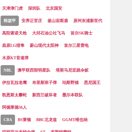
天津津门虎
深圳队
北京国安
韩篮甲
安养正官庄
釜山宙斯盾
原州东浦新世代
高阳索诺天枪
大邱石油公社飞马
首尔SK骑士
昌原LG猎隼
蔚山现代太阳神
首尔三星雷电
水原KT音速弹
NBL
澳甲联西部明星队
塔斯马尼亚跳伞蚁
伊拉瓦拉老鹰
布里斯班子弹
珀斯野猫
悉尼国王
凯恩斯太攀蛇
新西兰破坏者
墨尔本联队
阿德莱德36人
CBA
BS莱顿
BBC北龙兹
GGMT维也纳