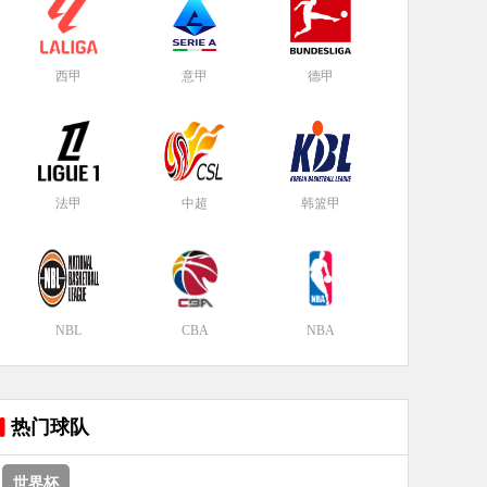
西甲
意甲
德甲
法甲
中超
韩篮甲
NBL
CBA
NBA
热门球队
世界杯