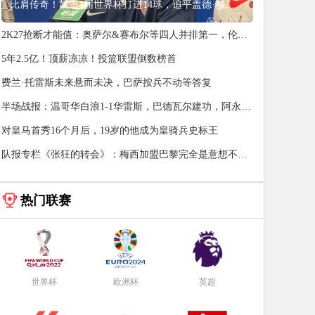
比肩传奇！凯恩3届世界杯打进14球，追平盖德·穆勒并排前史第5
2K27抢断才能值：奥萨尔&赛布尔等四人并排第一，伦纳
德第八
5年2.5亿！顶薪凉凉！投篮联盟倒数榜首
费兰·托雷斯未来悬而未决，巴萨按兵不动等答复
半场战报：温哥华白浪1-1华雷斯，巴德瓦尔建功，阿永破
门
对皇马首秀16个月后，19岁的他成为皇骑兵史标王
队报专栏《张狂的转会》：梅西加盟巴黎完全是意想不到
的事情
热门联赛
世界杯
欧洲杯
英超