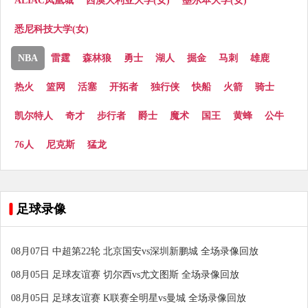
ALIAC凤凰城
西澳大利亚大学(女)
墨尔本大学(女)
悉尼科技大学(女)
NBA
雷霆
森林狼
勇士
湖人
掘金
马刺
雄鹿
热火
篮网
活塞
开拓者
独行侠
快船
火箭
骑士
凯尔特人
奇才
步行者
爵士
魔术
国王
黄蜂
公牛
76人
尼克斯
猛龙
足球录像
08月07日 中超第22轮 北京国安vs深圳新鹏城 全场录像回放
08月05日 足球友谊赛 切尔西vs尤文图斯 全场录像回放
08月05日 足球友谊赛 K联赛全明星vs曼城 全场录像回放