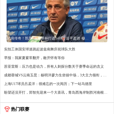
比肩传奇！凯恩3届世界杯打进14球，追平盖德·穆勒并排前史第5
实拍工体国安球迷跳起波兹南舞庆祝球队大胜
早报：我家夏窗常翻开，敞开怀有等你
苏亚雷斯：压力也是动力，所有人刺探分数关于赛季命运的含义
成都蓉城VS云南玉昆：杨明洋廖力生坐镇中场，3大主力领衔，费
利佩冲击
上海U17球员吕孟洋：很难忘的一次阅历；下一站马德里
盼望还没开打，郑智先迎来一个大喜讯，青岛西海岸制胜河南根本
稳了
热门联赛