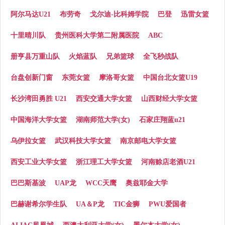
阿尔马达U21
布劳奇
戈尔迪-比科姆学院
巴登
迅雷女篮
十里晴川队
贵州医科大学第二附属医院
ABC
册亨县万重山队
火焰蓝队
兄弟篮球
全飞秒战队
台盘创新门窗
东莞女篮
摩洛哥女篮
中国台北女篮U19
长沙湾田勇胜 U21
西安交通大学女篮
山西财经大学女篮
中国海洋大学女篮
湖南师范大学(女)
石家庄翔蓝u21
乌伊拉女篮
武汉科技大学女篮
南京邮电大学女篮
西安工业大学女篮
浙江理工大学女篮
河南赊店老酒U21
巴巴斯基波
UAP龙
WCC天鹰
奥兹耶金大学
巴赫谢希尔学生队
UA＆P龙
TIC金狮
PWU爱国者