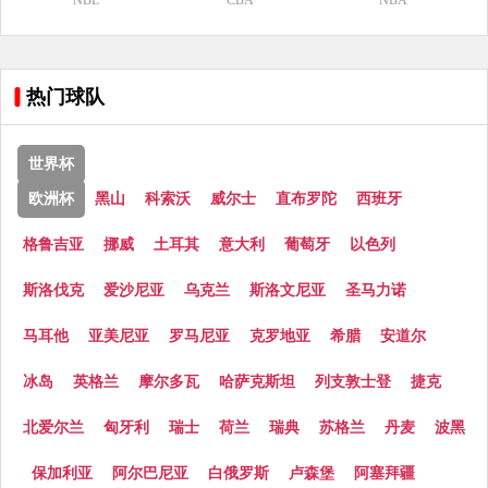
NBL
CBA
NBA
热门球队
世界杯
欧洲杯
黑山
科索沃
威尔士
直布罗陀
西班牙
格鲁吉亚
挪威
土耳其
意大利
葡萄牙
以色列
斯洛伐克
爱沙尼亚
乌克兰
斯洛文尼亚
圣马力诺
马耳他
亚美尼亚
罗马尼亚
克罗地亚
希腊
安道尔
冰岛
英格兰
摩尔多瓦
哈萨克斯坦
列支敦士登
捷克
北爱尔兰
匈牙利
瑞士
荷兰
瑞典
苏格兰
丹麦
波黑
保加利亚
阿尔巴尼亚
白俄罗斯
卢森堡
阿塞拜疆