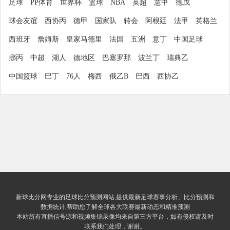
足球
PP体育
世界杯
篮球
NBA
英超
意甲
德戊
球会友谊
西协丙
德甲
国家队
转会
阿根廷
法甲
英格兰
西班牙
詹姆斯
皇家马德里
法国
五洲
意丁
中国足球
挪丙
中超
湖人
德地区
巴塞罗那
波兰丁
瑞典乙
中国篮球
巴丁
76人
梅西
俄乙B
巴西
西协乙
新球比分网专业的足球比分预测网站,提供最新足球赛事分析、比分预测和
数据统计,帮助您了解全球各大联赛最新动态和精准预测
本站所有直播信号源和视频集锦录像均来自第三方平台，如有侵权请及时
联系我们处理，谢谢。