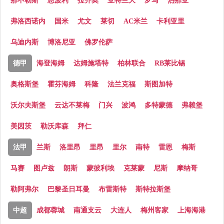
那不勒斯
恩波利
拉齐奥
亚特兰大
罗马
热那亚
弗洛西诺内
国米
尤文
莱切
AC米兰
卡利亚里
乌迪内斯
博洛尼亚
佛罗伦萨
德甲
海登海姆
达姆施塔特
柏林联合
RB莱比锡
奥格斯堡
霍芬海姆
科隆
法兰克福
斯图加特
沃尔夫斯堡
云达不莱梅
门兴
波鸿
多特蒙德
弗赖堡
美因茨
勒沃库森
拜仁
法甲
兰斯
洛里昂
里昂
里尔
南特
雷恩
梅斯
马赛
图卢兹
朗斯
蒙彼利埃
克莱蒙
尼斯
摩纳哥
勒阿弗尔
巴黎圣日耳曼
布雷斯特
斯特拉斯堡
中超
成都蓉城
南通支云
大连人
梅州客家
上海海港