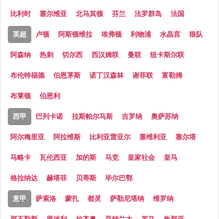
比利时
塞尔维亚
北马其顿
芬兰
法罗群岛
法国
英超
卢顿
阿斯顿维拉
埃弗顿
利物浦
水晶宫
狼队
阿森纳
热刺
切尔西
西汉姆联
曼联
纽卡斯尔联
布伦特福德
伯恩茅斯
诺丁汉森林
谢菲联
富勒姆
布莱顿
伯恩利
西甲
巴列卡诺
拉斯帕尔马斯
吉罗纳
奥萨苏纳
阿尔梅里亚
阿拉维斯
比利亚雷亚尔
塞维利亚
塞尔塔
马略卡
瓦伦西亚
加的斯
马竞
皇家社会
皇马
格拉纳达
赫塔菲
贝蒂斯
毕尔巴鄂
意甲
萨索洛
蒙扎
都灵
萨勒尼塔纳
维罗纳