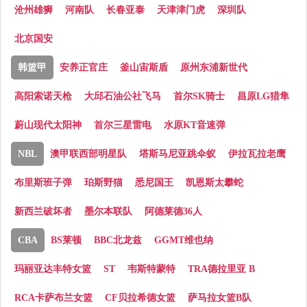
沧州雄狮
河南队
长春亚泰
天津津门虎
深圳队
北京国安
韩篮甲
安养正官庄
釜山宙斯盾
原州东浦新世代
高阳索诺天枪
大邱石油公社飞马
首尔SK骑士
昌原LG猎隼
蔚山现代太阳神
首尔三星雷电
水原KT音速弹
NBL
澳甲联西部明星队
塔斯马尼亚跳伞蚁
伊拉瓦拉老鹰
布里斯班子弹
珀斯野猫
悉尼国王
凯恩斯太攀蛇
新西兰破坏者
墨尔本联队
阿德莱德36人
CBA
BS莱顿
BBC北龙兹
GGMT维也纳
玛丽亚达丰特女篮
ST
韦斯特蒙特
TRA德拉里亚 B
RCA卡萨布兰女篮
CF贝拉希德女篮
萨马拉女篮B队