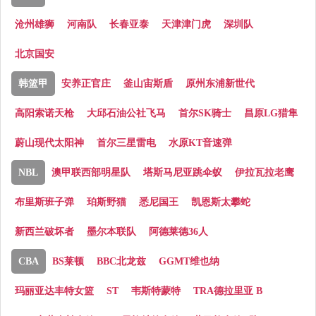
沧州雄狮
河南队
长春亚泰
天津津门虎
深圳队
北京国安
韩篮甲
安养正官庄
釜山宙斯盾
原州东浦新世代
高阳索诺天枪
大邱石油公社飞马
首尔SK骑士
昌原LG猎隼
蔚山现代太阳神
首尔三星雷电
水原KT音速弹
NBL
澳甲联西部明星队
塔斯马尼亚跳伞蚁
伊拉瓦拉老鹰
布里斯班子弹
珀斯野猫
悉尼国王
凯恩斯太攀蛇
新西兰破坏者
墨尔本联队
阿德莱德36人
CBA
BS莱顿
BBC北龙兹
GGMT维也纳
玛丽亚达丰特女篮
ST
韦斯特蒙特
TRA德拉里亚 B