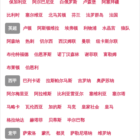
保加利亚
阿尔巴尼亚
白俄罗斯
卢森堡
阿塞拜疆
比利时
塞尔维亚
北马其顿
芬兰
法罗群岛
法国
英超
卢顿
阿斯顿维拉
埃弗顿
利物浦
水晶宫
狼队
阿森纳
热刺
切尔西
西汉姆联
曼联
纽卡斯尔联
布伦特福德
伯恩茅斯
诺丁汉森林
谢菲联
富勒姆
布莱顿
伯恩利
西甲
巴列卡诺
拉斯帕尔马斯
吉罗纳
奥萨苏纳
阿尔梅里亚
阿拉维斯
比利亚雷亚尔
塞维利亚
塞尔塔
马略卡
瓦伦西亚
加的斯
马竞
皇家社会
皇马
格拉纳达
赫塔菲
贝蒂斯
毕尔巴鄂
意甲
萨索洛
蒙扎
都灵
萨勒尼塔纳
维罗纳