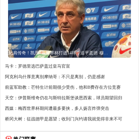
比肩传奇！凯恩3届世界杯打进14球，追平盖德·穆勒并排前史第5
马卡：罗德里选巴萨盖过皇马官宣
阿克利乌什厚意离别摩纳哥：不只是离别，仍是感谢
前蓝军助教：芒特生计前期很少受伤，他和B费存在方位竞赛
天空：伊普斯维奇仍在与斯特拉斯堡谈恩西索，球员期望回归
西媒：梅西世界杯期间遭最多要挟，多人扬言炸弹突击
桥冈大树：征战德甲是愿望；收到门兴约请我就觉得非来不可