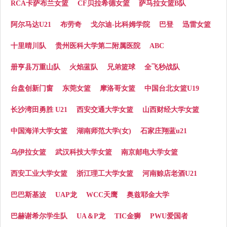
RCA卡萨布兰女篮
CF贝拉希德女篮
萨马拉女篮B队
阿尔马达U21
布劳奇
戈尔迪-比科姆学院
巴登
迅雷女篮
十里晴川队
贵州医科大学第二附属医院
ABC
册亨县万重山队
火焰蓝队
兄弟篮球
全飞秒战队
台盘创新门窗
东莞女篮
摩洛哥女篮
中国台北女篮U19
长沙湾田勇胜 U21
西安交通大学女篮
山西财经大学女篮
中国海洋大学女篮
湖南师范大学(女)
石家庄翔蓝u21
乌伊拉女篮
武汉科技大学女篮
南京邮电大学女篮
西安工业大学女篮
浙江理工大学女篮
河南赊店老酒U21
巴巴斯基波
UAP龙
WCC天鹰
奥兹耶金大学
巴赫谢希尔学生队
UA＆P龙
TIC金狮
PWU爱国者