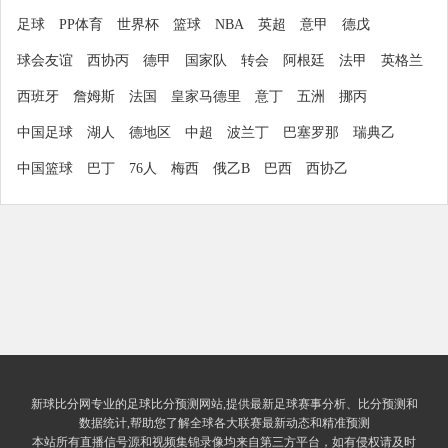
足球
PP体育
世界杯
篮球
NBA
英超
意甲
德戊
球会友谊
西协丙
德甲
国家队
转会
阿根廷
法甲
英格兰
西班牙
詹姆斯
法国
皇家马德里
意丁
五洲
挪丙
中国足球
湖人
德地区
中超
波兰丁
巴塞罗那
瑞典乙
中国篮球
巴丁
76人
梅西
俄乙B
巴西
西协乙
新球比分网专业的足球比分预测网站,提供最新足球赛事分析、比分预测和
数据统计,帮助您了解全球各大联赛最新动态和精准预测
本站所有直播信号源和视频集锦录像均来自第三方平台，如有侵权请及时