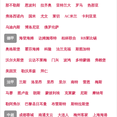
那不勒斯
恩波利
拉齐奥
亚特兰大
罗马
热那亚
弗洛西诺内
国米
尤文
莱切
AC米兰
卡利亚里
乌迪内斯
博洛尼亚
佛罗伦萨
德甲
海登海姆
达姆施塔特
柏林联合
RB莱比锡
奥格斯堡
霍芬海姆
科隆
法兰克福
斯图加特
沃尔夫斯堡
云达不莱梅
门兴
波鸿
多特蒙德
弗赖堡
美因茨
勒沃库森
拜仁
法甲
兰斯
洛里昂
里昂
里尔
南特
雷恩
梅斯
马赛
图卢兹
朗斯
蒙彼利埃
克莱蒙
尼斯
摩纳哥
勒阿弗尔
巴黎圣日耳曼
布雷斯特
斯特拉斯堡
中超
成都蓉城
南通支云
大连人
梅州客家
上海海港