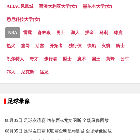
ALIAC凤凰城
西澳大利亚大学(女)
墨尔本大学(女)
悉尼科技大学(女)
NBA
雷霆
森林狼
勇士
湖人
掘金
马刺
雄鹿
热火
篮网
活塞
开拓者
独行侠
快船
火箭
骑士
凯尔特人
奇才
步行者
爵士
魔术
国王
黄蜂
公牛
76人
尼克斯
猛龙
足球录像
08月05日 足球友谊赛 切尔西vs尤文图斯 全场录像回放
08月05日 足球友谊赛 K联赛全明星vs曼城 全场录像回放