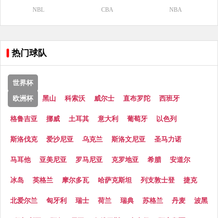
NBL
CBA
NBA
热门球队
世界杯
欧洲杯
黑山
科索沃
威尔士
直布罗陀
西班牙
格鲁吉亚
挪威
土耳其
意大利
葡萄牙
以色列
斯洛伐克
爱沙尼亚
乌克兰
斯洛文尼亚
圣马力诺
马耳他
亚美尼亚
罗马尼亚
克罗地亚
希腊
安道尔
冰岛
英格兰
摩尔多瓦
哈萨克斯坦
列支敦士登
捷克
北爱尔兰
匈牙利
瑞士
荷兰
瑞典
苏格兰
丹麦
波黑