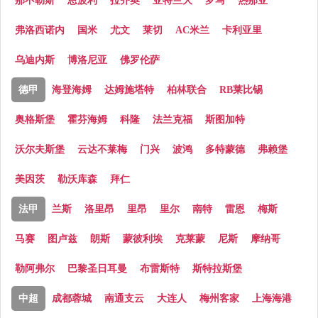
那不勒斯
恩波利
拉齐奥
亚特兰大
罗马
热那亚
弗洛西诺内
国米
尤文
莱切
AC米兰
卡利亚里
乌迪内斯
博洛尼亚
佛罗伦萨
德甲
海登海姆
达姆施塔特
柏林联合
RB莱比锡
奥格斯堡
霍芬海姆
科隆
法兰克福
斯图加特
沃尔夫斯堡
云达不莱梅
门兴
波鸿
多特蒙德
弗赖堡
美因茨
勒沃库森
拜仁
法甲
兰斯
洛里昂
里昂
里尔
南特
雷恩
梅斯
马赛
图卢兹
朗斯
蒙彼利埃
克莱蒙
尼斯
摩纳哥
勒阿弗尔
巴黎圣日耳曼
布雷斯特
斯特拉斯堡
中超
成都蓉城
南通支云
大连人
梅州客家
上海海港