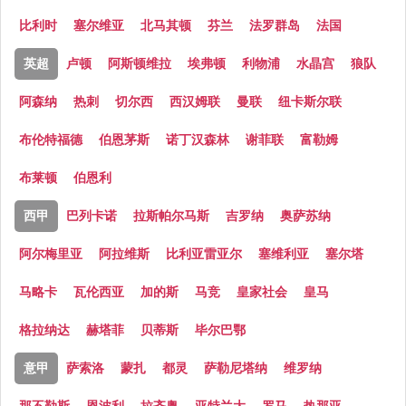
比利时
塞尔维亚
北马其顿
芬兰
法罗群岛
法国
英超
卢顿
阿斯顿维拉
埃弗顿
利物浦
水晶宫
狼队
阿森纳
热刺
切尔西
西汉姆联
曼联
纽卡斯尔联
布伦特福德
伯恩茅斯
诺丁汉森林
谢菲联
富勒姆
布莱顿
伯恩利
西甲
巴列卡诺
拉斯帕尔马斯
吉罗纳
奥萨苏纳
阿尔梅里亚
阿拉维斯
比利亚雷亚尔
塞维利亚
塞尔塔
马略卡
瓦伦西亚
加的斯
马竞
皇家社会
皇马
格拉纳达
赫塔菲
贝蒂斯
毕尔巴鄂
意甲
萨索洛
蒙扎
都灵
萨勒尼塔纳
维罗纳