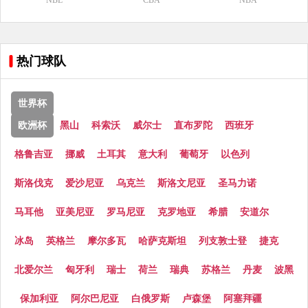
NBL
CBA
NBA
热门球队
世界杯
欧洲杯
黑山
科索沃
威尔士
直布罗陀
西班牙
格鲁吉亚
挪威
土耳其
意大利
葡萄牙
以色列
斯洛伐克
爱沙尼亚
乌克兰
斯洛文尼亚
圣马力诺
马耳他
亚美尼亚
罗马尼亚
克罗地亚
希腊
安道尔
冰岛
英格兰
摩尔多瓦
哈萨克斯坦
列支敦士登
捷克
北爱尔兰
匈牙利
瑞士
荷兰
瑞典
苏格兰
丹麦
波黑
保加利亚
阿尔巴尼亚
白俄罗斯
卢森堡
阿塞拜疆