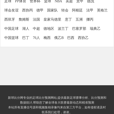
足球
PP体育
世界杯
篮球
NBA
英超
意甲
德戊
球会友谊
西协丙
德甲
国家队
转会
阿根廷
法甲
英格兰
西班牙
詹姆斯
法国
皇家马德里
意丁
五洲
挪丙
中国足球
湖人
中超
德地区
波兰丁
巴塞罗那
瑞典乙
中国篮球
巴丁
76人
梅西
俄乙B
巴西
西协乙
新球比分网专业的足球比分预测网站,提供最新足球赛事分析、比分预测和
数据统计,帮助您了解全球各大联赛最新动态和精准预测
本站所有直播信号源和视频集锦录像均来自第三方平台，如有侵权请及时
联系我们处理，谢谢。