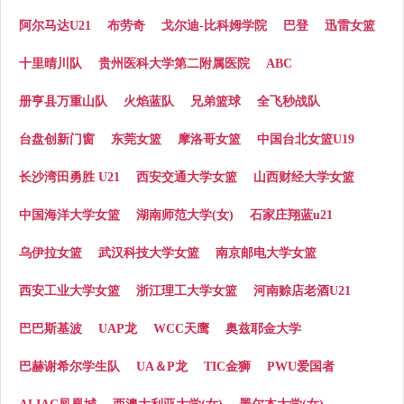
阿尔马达U21
布劳奇
戈尔迪-比科姆学院
巴登
迅雷女篮
十里晴川队
贵州医科大学第二附属医院
ABC
册亨县万重山队
火焰蓝队
兄弟篮球
全飞秒战队
台盘创新门窗
东莞女篮
摩洛哥女篮
中国台北女篮U19
长沙湾田勇胜 U21
西安交通大学女篮
山西财经大学女篮
中国海洋大学女篮
湖南师范大学(女)
石家庄翔蓝u21
乌伊拉女篮
武汉科技大学女篮
南京邮电大学女篮
西安工业大学女篮
浙江理工大学女篮
河南赊店老酒U21
巴巴斯基波
UAP龙
WCC天鹰
奥兹耶金大学
巴赫谢希尔学生队
UA＆P龙
TIC金狮
PWU爱国者