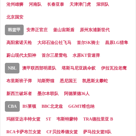
沧州雄狮
河南队
长春亚泰
天津津门虎
深圳队
北京国安
韩篮甲
安养正官庄
釜山宙斯盾
原州东浦新世代
高阳索诺天枪
大邱石油公社飞马
首尔SK骑士
昌原LG猎隼
蔚山现代太阳神
首尔三星雷电
水原KT音速弹
NBL
澳甲联西部明星队
塔斯马尼亚跳伞蚁
伊拉瓦拉老鹰
布里斯班子弹
珀斯野猫
悉尼国王
凯恩斯太攀蛇
新西兰破坏者
墨尔本联队
阿德莱德36人
CBA
BS莱顿
BBC北龙兹
GGMT维也纳
玛丽亚达丰特女篮
ST
韦斯特蒙特
TRA德拉里亚 B
RCA卡萨布兰女篮
CF贝拉希德女篮
萨马拉女篮B队