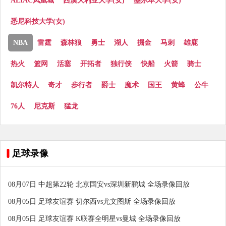
ALIAC凤凰城
西澳大利亚大学(女)
墨尔本大学(女)
悉尼科技大学(女)
NBA
雷霆
森林狼
勇士
湖人
掘金
马刺
雄鹿
热火
篮网
活塞
开拓者
独行侠
快船
火箭
骑士
凯尔特人
奇才
步行者
爵士
魔术
国王
黄蜂
公牛
76人
尼克斯
猛龙
足球录像
08月07日 中超第22轮 北京国安vs深圳新鹏城 全场录像回放
08月05日 足球友谊赛 切尔西vs尤文图斯 全场录像回放
08月05日 足球友谊赛 K联赛全明星vs曼城 全场录像回放