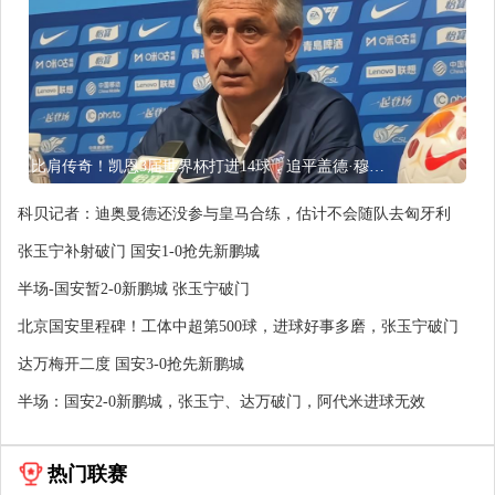
比肩传奇！凯恩3届世界杯打进14球，追平盖德·穆勒并排前史第5
科贝记者：迪奥曼德还没参与皇马合练，估计不会随队去匈牙利
张玉宁补射破门 国安1-0抢先新鹏城
半场-国安暂2-0新鹏城 张玉宁破门
北京国安里程碑！工体中超第500球，进球好事多磨，张玉宁破门
达万梅开二度 国安3-0抢先新鹏城
半场：国安2-0新鹏城，张玉宁、达万破门，阿代米进球无效
热门联赛