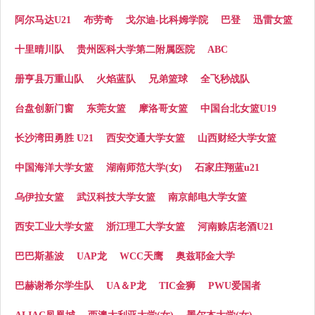
阿尔马达U21
布劳奇
戈尔迪-比科姆学院
巴登
迅雷女篮
十里晴川队
贵州医科大学第二附属医院
ABC
册亨县万重山队
火焰蓝队
兄弟篮球
全飞秒战队
台盘创新门窗
东莞女篮
摩洛哥女篮
中国台北女篮U19
长沙湾田勇胜 U21
西安交通大学女篮
山西财经大学女篮
中国海洋大学女篮
湖南师范大学(女)
石家庄翔蓝u21
乌伊拉女篮
武汉科技大学女篮
南京邮电大学女篮
西安工业大学女篮
浙江理工大学女篮
河南赊店老酒U21
巴巴斯基波
UAP龙
WCC天鹰
奥兹耶金大学
巴赫谢希尔学生队
UA＆P龙
TIC金狮
PWU爱国者