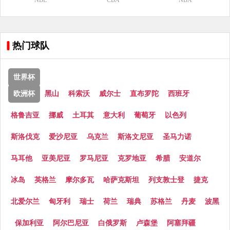
NBL
CBA
NBA
热门球队
世界杯
欧洲杯
黑山
科索沃
威尔士
直布罗陀
西班牙
格鲁吉亚
挪威
土耳其
意大利
葡萄牙
以色列
斯洛伐克
爱沙尼亚
乌克兰
斯洛文尼亚
圣马力诺
马耳他
亚美尼亚
罗马尼亚
克罗地亚
希腊
安道尔
冰岛
英格兰
摩尔多瓦
哈萨克斯坦
列支敦士登
捷克
北爱尔兰
匈牙利
瑞士
荷兰
瑞典
苏格兰
丹麦
波黑
保加利亚
阿尔巴尼亚
白俄罗斯
卢森堡
阿塞拜疆