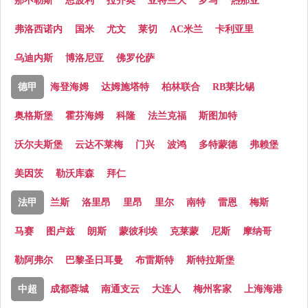
那不勒斯
恩波利
拉齐奥
亚特兰大
罗马
热那亚
弗洛西诺内
国米
尤文
莱切
AC米兰
卡利亚里
乌迪内斯
博洛尼亚
佛罗伦萨
德甲
海登海姆
达姆施塔特
柏林联合
RB莱比锡
奥格斯堡
霍芬海姆
科隆
法兰克福
斯图加特
沃尔夫斯堡
云达不莱梅
门兴
波鸿
多特蒙德
弗赖堡
美因茨
勒沃库森
拜仁
法甲
兰斯
洛里昂
里昂
里尔
南特
雷恩
梅斯
马赛
图卢兹
朗斯
蒙彼利埃
克莱蒙
尼斯
摩纳哥
勒阿弗尔
巴黎圣日耳曼
布雷斯特
斯特拉斯堡
中超
成都蓉城
南通支云
大连人
梅州客家
上海海港