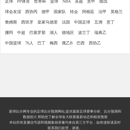
足球
PP体育
世界杯
篮球
NBA
英超
意甲
德戊
球会友谊
西协丙
德甲
国家队
转会
阿根廷
法甲
英格兰
詹姆斯
西班牙
皇家马德里
法国
中国足球
五洲
意丁
挪丙
中超
巴塞罗那
湖人
德地区
波兰丁
瑞典乙
中国篮球
76人
巴丁
梅西
俄乙B
巴西
西协乙
新球比分网专业的足球比分预测网站,提供最新足球赛事分析、比分预测和
数据统计,帮助您了解全球各大联赛最新动态和精准预测
本站所有直播信号源和视频集锦录像均来自第三方平台，如有侵权请及时
联系我们处理，谢谢。