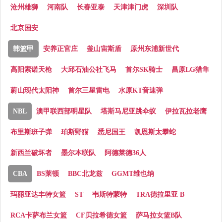
沧州雄狮
河南队
长春亚泰
天津津门虎
深圳队
北京国安
韩篮甲
安养正官庄
釜山宙斯盾
原州东浦新世代
高阳索诺天枪
大邱石油公社飞马
首尔SK骑士
昌原LG猎隼
蔚山现代太阳神
首尔三星雷电
水原KT音速弹
NBL
澳甲联西部明星队
塔斯马尼亚跳伞蚁
伊拉瓦拉老鹰
布里斯班子弹
珀斯野猫
悉尼国王
凯恩斯太攀蛇
新西兰破坏者
墨尔本联队
阿德莱德36人
CBA
BS莱顿
BBC北龙兹
GGMT维也纳
玛丽亚达丰特女篮
ST
韦斯特蒙特
TRA德拉里亚 B
RCA卡萨布兰女篮
CF贝拉希德女篮
萨马拉女篮B队