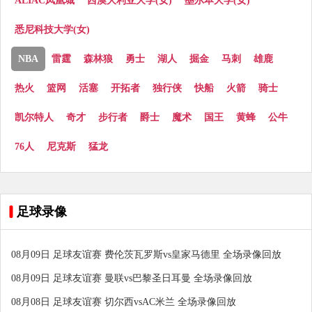
ALIAC凤凰城
西澳大利亚大学(女)
墨尔本大学(女)
悉尼科技大学(女)
NBA
雷霆
森林狼
勇士
湖人
掘金
马刺
雄鹿
热火
篮网
活塞
开拓者
独行侠
快船
火箭
骑士
凯尔特人
奇才
步行者
爵士
魔术
国王
黄蜂
公牛
76人
尼克斯
猛龙
足球录像
08月09日 足球友谊赛 费伦茨瓦罗斯vs皇家马德里 全场录像回放
08月09日 足球友谊赛 曼联vs巴黎圣日耳曼 全场录像回放
08月08日 足球友谊赛 切尔西vsAC米兰 全场录像回放