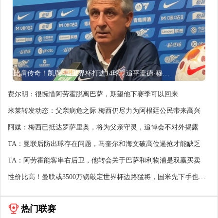
比肩传奇！凯恩3届世界杯打进14球，追平盖德·穆勒并排前史第5
费尔明：很惋惜阿劳霍脱离巴萨，期望他下赛季可以回来
米莱转发动态：父亲病危之际 梅西仍尽力为阿根廷公民带来高兴
阿媒：梅西已抵达罗萨里奥，将为父亲守灵，追悼会不对外揭露
TA：曼联后防出球存在问题，马奎尔和海文破高位逼抢才能缺乏
TA：阿劳霍能客串右后卫，他转会关于巴萨和利物浦是双赢买卖
性价比高！曼联或3500万镑敲定世界杯边路猛将，国米先下手也没
用
热门联赛