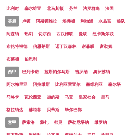
比利时
塞尔维亚
北马其顿
芬兰
法罗群岛
法国
英超
卢顿
阿斯顿维拉
埃弗顿
利物浦
水晶宫
狼队
阿森纳
热刺
切尔西
西汉姆联
曼联
纽卡斯尔联
布伦特福德
伯恩茅斯
诺丁汉森林
谢菲联
富勒姆
布莱顿
伯恩利
西甲
巴列卡诺
拉斯帕尔马斯
吉罗纳
奥萨苏纳
阿尔梅里亚
阿拉维斯
比利亚雷亚尔
塞维利亚
塞尔塔
马略卡
瓦伦西亚
加的斯
马竞
皇家社会
皇马
格拉纳达
赫塔菲
贝蒂斯
毕尔巴鄂
意甲
萨索洛
蒙扎
都灵
萨勒尼塔纳
维罗纳