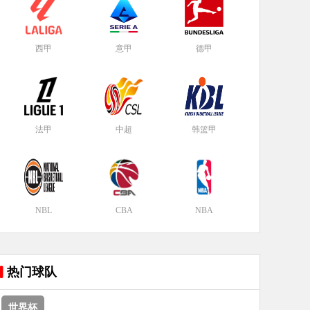
西甲
意甲
德甲
法甲
中超
韩篮甲
NBL
CBA
NBA
热门球队
世界杯