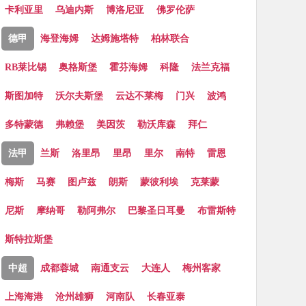
卡利亚里
乌迪内斯
博洛尼亚
佛罗伦萨
德甲
海登海姆
达姆施塔特
柏林联合
RB莱比锡
奥格斯堡
霍芬海姆
科隆
法兰克福
斯图加特
沃尔夫斯堡
云达不莱梅
门兴
波鸿
多特蒙德
弗赖堡
美因茨
勒沃库森
拜仁
法甲
兰斯
洛里昂
里昂
里尔
南特
雷恩
梅斯
马赛
图卢兹
朗斯
蒙彼利埃
克莱蒙
尼斯
摩纳哥
勒阿弗尔
巴黎圣日耳曼
布雷斯特
斯特拉斯堡
中超
成都蓉城
南通支云
大连人
梅州客家
上海海港
沧州雄狮
河南队
长春亚泰