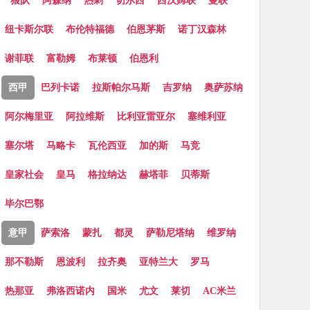
狼队
阿森纳
热刺
切尔西
西汉姆联
曼联
纽卡斯尔联
布伦特福德
伯恩茅斯
诺丁汉森林
谢菲联
富勒姆
布莱顿
伯恩利
西甲
巴列卡诺
拉斯帕尔马斯
吉罗纳
奥萨苏纳
阿尔梅里亚
阿拉维斯
比利亚雷亚尔
塞维利亚
塞尔塔
马略卡
瓦伦西亚
加的斯
马竞
皇家社会
皇马
格拉纳达
赫塔菲
贝蒂斯
毕尔巴鄂
意甲
萨索洛
蒙扎
都灵
萨勒尼塔纳
维罗纳
那不勒斯
恩波利
拉齐奥
亚特兰大
罗马
热那亚
弗洛西诺内
国米
尤文
莱切
AC米兰