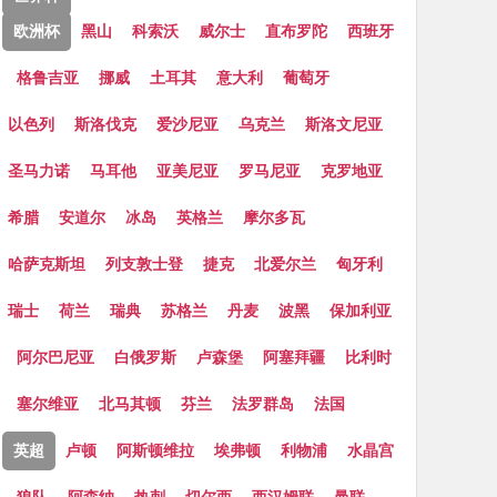
欧洲杯
黑山
科索沃
威尔士
直布罗陀
西班牙
格鲁吉亚
挪威
土耳其
意大利
葡萄牙
以色列
斯洛伐克
爱沙尼亚
乌克兰
斯洛文尼亚
圣马力诺
马耳他
亚美尼亚
罗马尼亚
克罗地亚
希腊
安道尔
冰岛
英格兰
摩尔多瓦
哈萨克斯坦
列支敦士登
捷克
北爱尔兰
匈牙利
瑞士
荷兰
瑞典
苏格兰
丹麦
波黑
保加利亚
阿尔巴尼亚
白俄罗斯
卢森堡
阿塞拜疆
比利时
塞尔维亚
北马其顿
芬兰
法罗群岛
法国
英超
卢顿
阿斯顿维拉
埃弗顿
利物浦
水晶宫