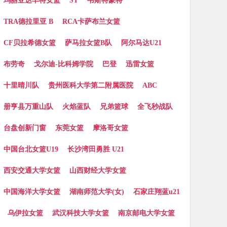
玛丽亚达丰特女篮
ST
韦斯特蒙特
TRA德拉里亚 B
RCA卡萨布兰女篮
CF贝拉希德女篮
萨马拉女篮B队
阿尔马达U21
布劳奇
戈尔迪-比科姆学院
巴登
迅雷女篮
十里晴川队
贵州医科大学第二附属医院
ABC
册亨县万重山队
火焰蓝队
兄弟篮球
全飞秒战队
台盘创新门窗
东莞女篮
摩洛哥女篮
中国台北女篮U19
长沙湾田勇胜 U21
西安交通大学女篮
山西财经大学女篮
中国海洋大学女篮
湖南师范大学(女)
石家庄翔蓝u21
乌伊拉女篮
武汉科技大学女篮
南京邮电大学女篮