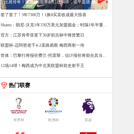
比肩传奇！凯恩3届世界杯打进14球，追平盖德·穆勒并排前史第5
签了签了！3年7300万！1换8买卖收成最大惊喜
Shams：朗尼-沃克1年330万美元加盟掘金；时隔1年半重返
NBA
官方：江苏肯帝亚签下30岁前吉林中锋曾繁日
联盟杯-迈阿密老千4-2圣路易斯 梅西两射一传
世体：巴黎行将报价费兰-托雷斯，估计报价将契合其当时
价值
12场14球！梅西成为中北美联盟杯前史射手王
热门联赛
世界杯
欧洲杯
英超