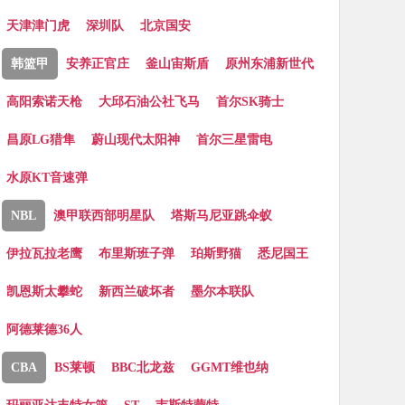
天津津门虎
深圳队
北京国安
韩篮甲
安养正官庄
釜山宙斯盾
原州东浦新世代
高阳索诺天枪
大邱石油公社飞马
首尔SK骑士
昌原LG猎隼
蔚山现代太阳神
首尔三星雷电
水原KT音速弹
NBL
澳甲联西部明星队
塔斯马尼亚跳伞蚁
伊拉瓦拉老鹰
布里斯班子弹
珀斯野猫
悉尼国王
凯恩斯太攀蛇
新西兰破坏者
墨尔本联队
阿德莱德36人
CBA
BS莱顿
BBC北龙兹
GGMT维也纳