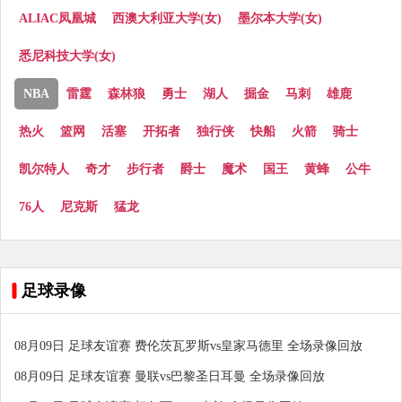
ALIAC凤凰城
西澳大利亚大学(女)
墨尔本大学(女)
悉尼科技大学(女)
NBA
雷霆
森林狼
勇士
湖人
掘金
马刺
雄鹿
热火
篮网
活塞
开拓者
独行侠
快船
火箭
骑士
凯尔特人
奇才
步行者
爵士
魔术
国王
黄蜂
公牛
76人
尼克斯
猛龙
足球录像
08月09日 足球友谊赛 费伦茨瓦罗斯vs皇家马德里 全场录像回放
08月09日 足球友谊赛 曼联vs巴黎圣日耳曼 全场录像回放