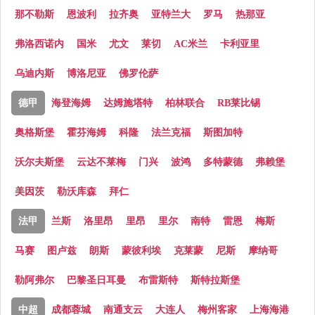
那不勒斯
恩波利
拉齐奥
亚特兰大
罗马
热那亚
弗洛西诺内
国米
尤文
莱切
AC米兰
卡利亚里
乌迪内斯
博洛尼亚
佛罗伦萨
德甲
海登海姆
达姆施塔特
柏林联合
RB莱比锡
奥格斯堡
霍芬海姆
科隆
法兰克福
斯图加特
沃尔夫斯堡
云达不莱梅
门兴
波鸿
多特蒙德
弗赖堡
美因茨
勒沃库森
拜仁
法甲
兰斯
洛里昂
里昂
里尔
南特
雷恩
梅斯
马赛
图卢兹
朗斯
蒙彼利埃
克莱蒙
尼斯
摩纳哥
勒阿弗尔
巴黎圣日耳曼
布雷斯特
斯特拉斯堡
中超
成都蓉城
南通支云
大连人
梅州客家
上海海港