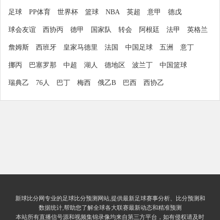
足球
PP体育
世界杯
篮球
NBA
英超
意甲
德戊
球会友谊
西协丙
德甲
国家队
转会
阿根廷
法甲
英格兰
詹姆斯
西班牙
皇家马德里
法国
中国足球
五洲
意丁
挪丙
巴塞罗那
中超
湖人
德地区
波兰丁
中国篮球
瑞典乙
76人
巴丁
梅西
俄乙B
巴西
西协乙
新球比分网专业的足球比分预测网站,提供最新足球赛事分析、比分预测和
数据统计,帮助您了解全球各大联赛最新动态和精准预测
本站所有直播信号源和视频集锦录像均来自第三方平台，如有侵权请及时