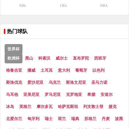
NBL
CBA
NBA
热门球队
世界杯
欧洲杯
黑山
科索沃
威尔士
直布罗陀
西班牙
格鲁吉亚
挪威
土耳其
意大利
葡萄牙
以色列
斯洛伐克
爱沙尼亚
乌克兰
斯洛文尼亚
圣马力诺
马耳他
亚美尼亚
罗马尼亚
克罗地亚
希腊
安道尔
冰岛
英格兰
摩尔多瓦
哈萨克斯坦
列支敦士登
捷克
北爱尔兰
匈牙利
瑞士
荷兰
瑞典
苏格兰
丹麦
波黑