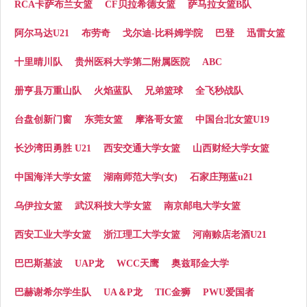
RCA卡萨布兰女篮
CF贝拉希德女篮
萨马拉女篮B队
阿尔马达U21
布劳奇
戈尔迪-比科姆学院
巴登
迅雷女篮
十里晴川队
贵州医科大学第二附属医院
ABC
册亨县万重山队
火焰蓝队
兄弟篮球
全飞秒战队
台盘创新门窗
东莞女篮
摩洛哥女篮
中国台北女篮U19
长沙湾田勇胜 U21
西安交通大学女篮
山西财经大学女篮
中国海洋大学女篮
湖南师范大学(女)
石家庄翔蓝u21
乌伊拉女篮
武汉科技大学女篮
南京邮电大学女篮
西安工业大学女篮
浙江理工大学女篮
河南赊店老酒U21
巴巴斯基波
UAP龙
WCC天鹰
奥兹耶金大学
巴赫谢希尔学生队
UA＆P龙
TIC金狮
PWU爱国者