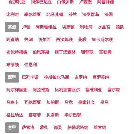
保加利亚
阿尔巴尼亚
白俄罗斯
卢森堡
阿塞拜疆
比利时
塞尔维亚
北马其顿
芬兰
法罗群岛
法国
英超
卢顿
阿斯顿维拉
埃弗顿
利物浦
水晶宫
狼队
阿森纳
热刺
切尔西
西汉姆联
曼联
纽卡斯尔联
布伦特福德
伯恩茅斯
诺丁汉森林
谢菲联
富勒姆
布莱顿
伯恩利
西甲
巴列卡诺
拉斯帕尔马斯
吉罗纳
奥萨苏纳
阿尔梅里亚
阿拉维斯
比利亚雷亚尔
塞维利亚
塞尔塔
马略卡
瓦伦西亚
加的斯
马竞
皇家社会
皇马
格拉纳达
赫塔菲
贝蒂斯
毕尔巴鄂
意甲
萨索洛
蒙扎
都灵
萨勒尼塔纳
维罗纳