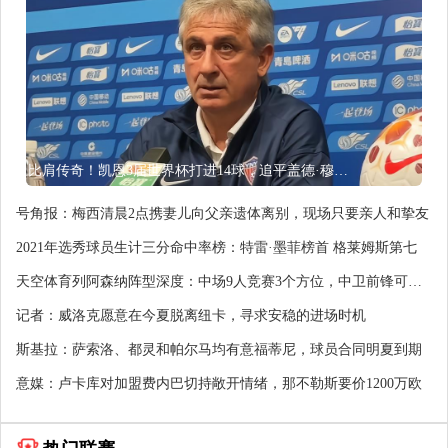
比肩传奇！凯恩3届世界杯打进14球，追平盖德·穆勒并排前史第5
号角报：梅西清晨2点携妻儿向父亲遗体离别，现场只要亲人和挚友
2021年选秀球员生计三分命中率榜：特雷·墨菲榜首 格莱姆斯第七
天空体育列阿森纳阵型深度：中场9人竞赛3个方位，中卫前锋可加
强
记者：威洛克愿意在今夏脱离纽卡，寻求安稳的进场时机
斯基拉：萨索洛、都灵和帕尔马均有意福蒂尼，球员合同明夏到期
意媒：卢卡库对加盟费内巴切持敞开情绪，那不勒斯要价1200万欧