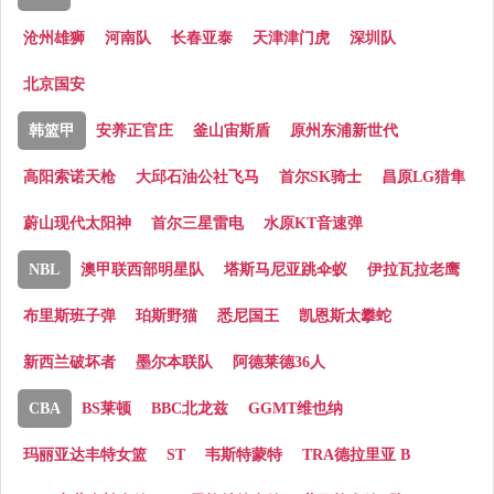
沧州雄狮
河南队
长春亚泰
天津津门虎
深圳队
北京国安
韩篮甲
安养正官庄
釜山宙斯盾
原州东浦新世代
高阳索诺天枪
大邱石油公社飞马
首尔SK骑士
昌原LG猎隼
蔚山现代太阳神
首尔三星雷电
水原KT音速弹
NBL
澳甲联西部明星队
塔斯马尼亚跳伞蚁
伊拉瓦拉老鹰
布里斯班子弹
珀斯野猫
悉尼国王
凯恩斯太攀蛇
新西兰破坏者
墨尔本联队
阿德莱德36人
CBA
BS莱顿
BBC北龙兹
GGMT维也纳
玛丽亚达丰特女篮
ST
韦斯特蒙特
TRA德拉里亚 B