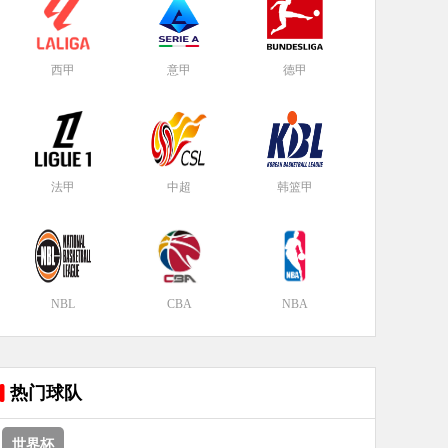
西甲
意甲
德甲
法甲
中超
韩篮甲
NBL
CBA
NBA
热门球队
世界杯