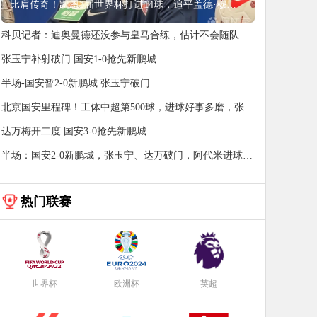
比肩传奇！凯恩3届世界杯打进14球，追平盖德·穆勒并排前史第5
科贝记者：迪奥曼德还没参与皇马合练，估计不会随队去
匈牙利
张玉宁补射破门 国安1-0抢先新鹏城
半场-国安暂2-0新鹏城 张玉宁破门
北京国安里程碑！工体中超第500球，进球好事多磨，张玉
宁破门
达万梅开二度 国安3-0抢先新鹏城
半场：国安2-0新鹏城，张玉宁、达万破门，阿代米进球无
效
热门联赛
世界杯
欧洲杯
英超