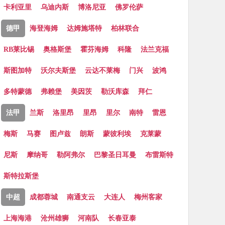
卡利亚里
乌迪内斯
博洛尼亚
佛罗伦萨
德甲
海登海姆
达姆施塔特
柏林联合
RB莱比锡
奥格斯堡
霍芬海姆
科隆
法兰克福
斯图加特
沃尔夫斯堡
云达不莱梅
门兴
波鸿
多特蒙德
弗赖堡
美因茨
勒沃库森
拜仁
法甲
兰斯
洛里昂
里昂
里尔
南特
雷恩
梅斯
马赛
图卢兹
朗斯
蒙彼利埃
克莱蒙
尼斯
摩纳哥
勒阿弗尔
巴黎圣日耳曼
布雷斯特
斯特拉斯堡
中超
成都蓉城
南通支云
大连人
梅州客家
上海海港
沧州雄狮
河南队
长春亚泰