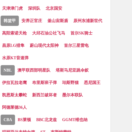
天津津门虎
深圳队
北京国安
韩篮甲
安养正官庄
釜山宙斯盾
原州东浦新世代
高阳索诺天枪
大邱石油公社飞马
首尔SK骑士
昌原LG猎隼
蔚山现代太阳神
首尔三星雷电
水原KT音速弹
NBL
澳甲联西部明星队
塔斯马尼亚跳伞蚁
伊拉瓦拉老鹰
布里斯班子弹
珀斯野猫
悉尼国王
凯恩斯太攀蛇
新西兰破坏者
墨尔本联队
阿德莱德36人
CBA
BS莱顿
BBC北龙兹
GGMT维也纳