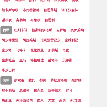
狼队
阿森纳
热刺
切尔西
西汉姆联
曼联
纽卡斯尔联
布伦特福德
伯恩茅斯
诺丁汉森林
谢菲联
富勒姆
布莱顿
伯恩利
西甲
巴列卡诺
拉斯帕尔马斯
吉罗纳
奥萨苏纳
阿尔梅里亚
阿拉维斯
比利亚雷亚尔
塞维利亚
塞尔塔
马略卡
瓦伦西亚
加的斯
马竞
皇家社会
皇马
格拉纳达
赫塔菲
贝蒂斯
毕尔巴鄂
意甲
萨索洛
蒙扎
都灵
萨勒尼塔纳
维罗纳
那不勒斯
恩波利
拉齐奥
亚特兰大
罗马
热那亚
弗洛西诺内
国米
尤文
莱切
AC米兰