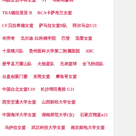
玛丽亚达丰特女篮
ST
韦斯特蒙特
TRA德拉里亚 B
RCA卡萨布兰女篮
CF贝拉希德女篮
萨马拉女篮B队
阿尔马达U21
布劳奇
戈尔迪-比科姆学院
巴登
迅雷女篮
十里晴川队
贵州医科大学第二附属医院
ABC
册亨县万重山队
火焰蓝队
兄弟篮球
全飞秒战队
台盘创新门窗
东莞女篮
摩洛哥女篮
中国台北女篮U19
长沙湾田勇胜 U21
西安交通大学女篮
山西财经大学女篮
中国海洋大学女篮
湖南师范大学(女)
石家庄翔蓝u21
乌伊拉女篮
武汉科技大学女篮
南京邮电大学女篮