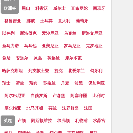
欧洲杯
黑山
科索沃
威尔士
直布罗陀
西班牙
格鲁吉亚
挪威
土耳其
意大利
葡萄牙
以色列
斯洛伐克
爱沙尼亚
乌克兰
斯洛文尼亚
圣马力诺
马耳他
亚美尼亚
罗马尼亚
克罗地亚
希腊
安道尔
冰岛
英格兰
摩尔多瓦
哈萨克斯坦
列支敦士登
捷克
北爱尔兰
匈牙利
瑞士
荷兰
瑞典
苏格兰
丹麦
波黑
保加利亚
阿尔巴尼亚
白俄罗斯
卢森堡
阿塞拜疆
比利时
塞尔维亚
北马其顿
芬兰
法罗群岛
法国
英超
卢顿
阿斯顿维拉
埃弗顿
利物浦
水晶宫