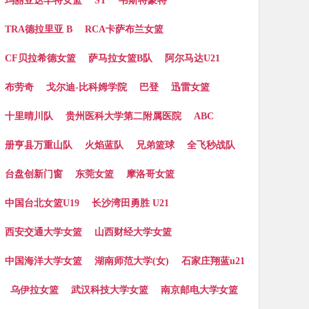
玛丽亚达丰特女篮
ST
韦斯特蒙特
TRA德拉里亚 B
RCA卡萨布兰女篮
CF贝拉希德女篮
萨马拉女篮B队
阿尔马达U21
布劳奇
戈尔迪-比科姆学院
巴登
迅雷女篮
十里晴川队
贵州医科大学第二附属医院
ABC
册亨县万重山队
火焰蓝队
兄弟篮球
全飞秒战队
台盘创新门窗
东莞女篮
摩洛哥女篮
中国台北女篮U19
长沙湾田勇胜 U21
西安交通大学女篮
山西财经大学女篮
中国海洋大学女篮
湖南师范大学(女)
石家庄翔蓝u21
乌伊拉女篮
武汉科技大学女篮
南京邮电大学女篮