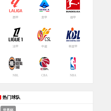
西甲
意甲
德甲
法甲
中超
韩篮甲
NBL
CBA
NBA
热门球队
世界杯