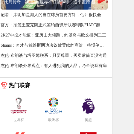
比肩传奇！凯恩3届世界杯打进14球，追平盖德·穆勒并排前史第5
记者：库明加是湖人的自在球员首要方针，估计很快会有
发展
官方：扣篮王麦克朗正式签约西班牙联赛球队FIATC赫罗
纳
2K27中投才能值：亚历山大领跑，约基奇与欧文排列二三
Shams：奇才与戴维斯两边决议放置续约商洽，待惯例赛
后再议
杰伦-布朗谈与塔图姆联系：只要尊重，买卖后简直没沟通
杰伦-布朗谈外界观点：有人进犯我的人品，乃至说我有病
热门联赛
世界杯
欧洲杯
英超