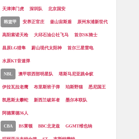
天津津门虎
深圳队
北京国安
韩篮甲
安养正官庄
釜山宙斯盾
原州东浦新世代
高阳索诺天枪
大邱石油公社飞马
首尔SK骑士
昌原LG猎隼
蔚山现代太阳神
首尔三星雷电
水原KT音速弹
NBL
澳甲联西部明星队
塔斯马尼亚跳伞蚁
伊拉瓦拉老鹰
布里斯班子弹
珀斯野猫
悉尼国王
凯恩斯太攀蛇
新西兰破坏者
墨尔本联队
阿德莱德36人
CBA
BS莱顿
BBC北龙兹
GGMT维也纳