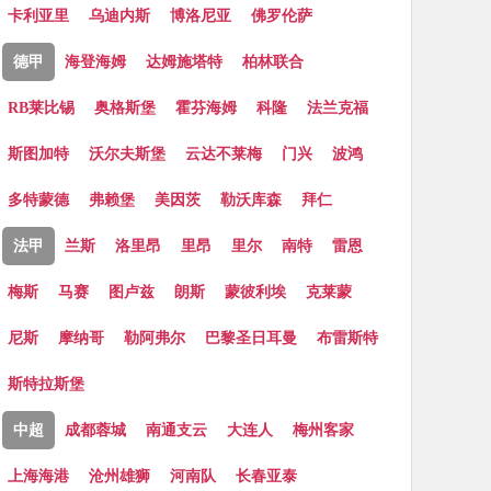
卡利亚里
乌迪内斯
博洛尼亚
佛罗伦萨
德甲
海登海姆
达姆施塔特
柏林联合
RB莱比锡
奥格斯堡
霍芬海姆
科隆
法兰克福
斯图加特
沃尔夫斯堡
云达不莱梅
门兴
波鸿
多特蒙德
弗赖堡
美因茨
勒沃库森
拜仁
法甲
兰斯
洛里昂
里昂
里尔
南特
雷恩
梅斯
马赛
图卢兹
朗斯
蒙彼利埃
克莱蒙
尼斯
摩纳哥
勒阿弗尔
巴黎圣日耳曼
布雷斯特
斯特拉斯堡
中超
成都蓉城
南通支云
大连人
梅州客家
上海海港
沧州雄狮
河南队
长春亚泰