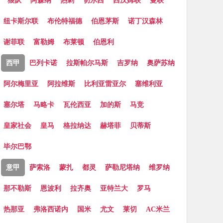
狼队
阿森纳
热刺
切尔西
西汉姆联
曼联
纽卡斯尔联
布伦特福德
伯恩茅斯
诺丁汉森林
谢菲联
富勒姆
布莱顿
伯恩利
西甲
巴列卡诺
拉斯帕尔马斯
吉罗纳
奥萨苏纳
阿尔梅里亚
阿拉维斯
比利亚雷亚尔
塞维利亚
塞尔塔
马略卡
瓦伦西亚
加的斯
马竞
皇家社会
皇马
格拉纳达
赫塔菲
贝蒂斯
毕尔巴鄂
意甲
萨索洛
蒙扎
都灵
萨勒尼塔纳
维罗纳
那不勒斯
恩波利
拉齐奥
亚特兰大
罗马
热那亚
弗洛西诺内
国米
尤文
莱切
AC米兰