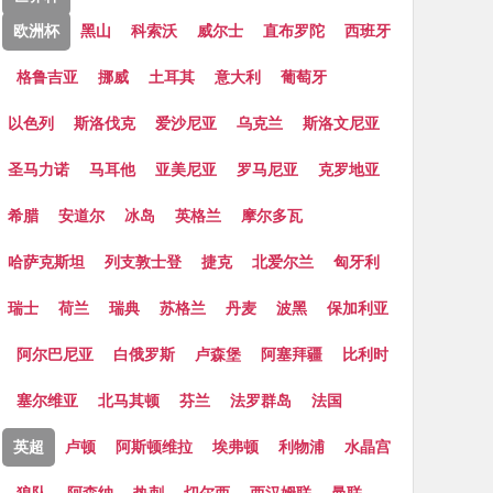
欧洲杯
黑山
科索沃
威尔士
直布罗陀
西班牙
格鲁吉亚
挪威
土耳其
意大利
葡萄牙
以色列
斯洛伐克
爱沙尼亚
乌克兰
斯洛文尼亚
圣马力诺
马耳他
亚美尼亚
罗马尼亚
克罗地亚
希腊
安道尔
冰岛
英格兰
摩尔多瓦
哈萨克斯坦
列支敦士登
捷克
北爱尔兰
匈牙利
瑞士
荷兰
瑞典
苏格兰
丹麦
波黑
保加利亚
阿尔巴尼亚
白俄罗斯
卢森堡
阿塞拜疆
比利时
塞尔维亚
北马其顿
芬兰
法罗群岛
法国
英超
卢顿
阿斯顿维拉
埃弗顿
利物浦
水晶宫