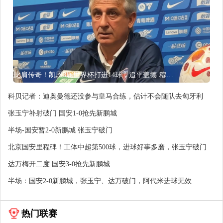
比肩传奇！凯恩3届世界杯打进14球，追平盖德·穆勒并排前史第5
科贝记者：迪奥曼德还没参与皇马合练，估计不会随队去匈牙利
张玉宁补射破门 国安1-0抢先新鹏城
半场-国安暂2-0新鹏城 张玉宁破门
北京国安里程碑！工体中超第500球，进球好事多磨，张玉宁破门
达万梅开二度 国安3-0抢先新鹏城
半场：国安2-0新鹏城，张玉宁、达万破门，阿代米进球无效
热门联赛