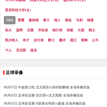
ALIAC凤凰城
西澳大利亚大学(女)
墨尔本大学(女)
悉尼科技大学(女)
NBA
雷霆
森林狼
勇士
湖人
掘金
马刺
雄鹿
热火
篮网
活塞
开拓者
独行侠
快船
火箭
骑士
凯尔特人
奇才
步行者
爵士
魔术
国王
黄蜂
公牛
76人
尼克斯
猛龙
足球录像
08月07日 中超第22轮 北京国安vs深圳新鹏城 全场录像回放
08月05日 足球友谊赛 切尔西vs尤文图斯 全场录像回放
08月05日 足球友谊赛 K联赛全明星vs曼城 全场录像回放