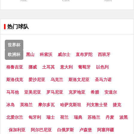
NBL
CBA
NBA
热门球队
世界杯
欧洲杯
黑山
科索沃
威尔士
直布罗陀
西班牙
格鲁吉亚
挪威
土耳其
意大利
葡萄牙
以色列
斯洛伐克
爱沙尼亚
乌克兰
斯洛文尼亚
圣马力诺
马耳他
亚美尼亚
罗马尼亚
克罗地亚
希腊
安道尔
冰岛
英格兰
摩尔多瓦
哈萨克斯坦
列支敦士登
捷克
北爱尔兰
匈牙利
瑞士
荷兰
瑞典
苏格兰
丹麦
波黑
保加利亚
阿尔巴尼亚
白俄罗斯
卢森堡
阿塞拜疆