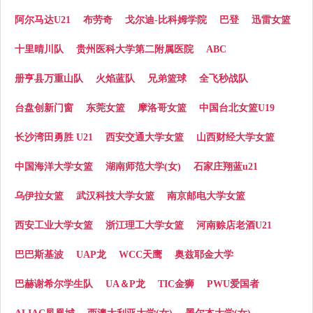
阿尔马达U21
布劳奇
戈尔迪-比科姆学院
巴登
迅雷女篮
十里晴川队
贵州医科大学第二附属医院
ABC
册亨县万重山队
火焰蓝队
兄弟篮球
全飞秒战队
台盘创新门窗
东莞女篮
摩洛哥女篮
中国台北女篮U19
长沙湾田勇胜 U21
西安交通大学女篮
山西财经大学女篮
中国海洋大学女篮
湖南师范大学(女)
石家庄翔蓝u21
乌伊拉女篮
武汉科技大学女篮
南京邮电大学女篮
西安工业大学女篮
浙江理工大学女篮
河南赊店老酒U21
巴巴斯基波
UAP龙
WCC天鹰
奥兹耶金大学
巴赫谢希尔学生队
UA＆P龙
TIC金狮
PWU爱国者