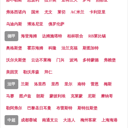
那不勒斯
恩波利
拉齐奥
亚特兰大
罗马
热那亚
弗洛西诺内
国米
尤文
莱切
AC米兰
卡利亚里
乌迪内斯
博洛尼亚
佛罗伦萨
德甲
海登海姆
达姆施塔特
柏林联合
RB莱比锡
奥格斯堡
霍芬海姆
科隆
法兰克福
斯图加特
沃尔夫斯堡
云达不莱梅
门兴
波鸿
多特蒙德
弗赖堡
美因茨
勒沃库森
拜仁
法甲
兰斯
洛里昂
里昂
里尔
南特
雷恩
梅斯
马赛
图卢兹
朗斯
蒙彼利埃
克莱蒙
尼斯
摩纳哥
勒阿弗尔
巴黎圣日耳曼
布雷斯特
斯特拉斯堡
中超
成都蓉城
南通支云
大连人
梅州客家
上海海港