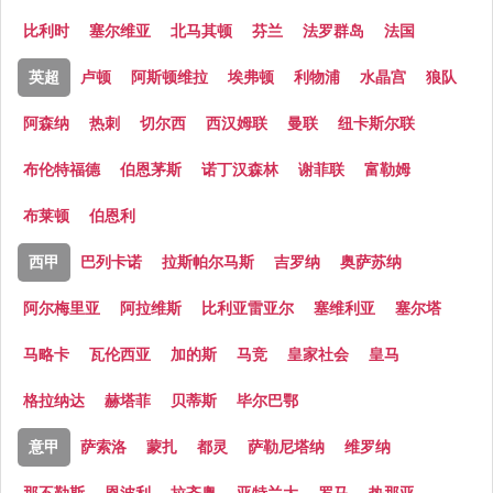
比利时
塞尔维亚
北马其顿
芬兰
法罗群岛
法国
英超
卢顿
阿斯顿维拉
埃弗顿
利物浦
水晶宫
狼队
阿森纳
热刺
切尔西
西汉姆联
曼联
纽卡斯尔联
布伦特福德
伯恩茅斯
诺丁汉森林
谢菲联
富勒姆
布莱顿
伯恩利
西甲
巴列卡诺
拉斯帕尔马斯
吉罗纳
奥萨苏纳
阿尔梅里亚
阿拉维斯
比利亚雷亚尔
塞维利亚
塞尔塔
马略卡
瓦伦西亚
加的斯
马竞
皇家社会
皇马
格拉纳达
赫塔菲
贝蒂斯
毕尔巴鄂
意甲
萨索洛
蒙扎
都灵
萨勒尼塔纳
维罗纳