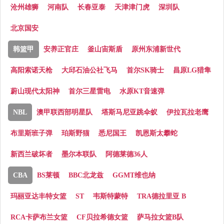
沧州雄狮
河南队
长春亚泰
天津津门虎
深圳队
北京国安
韩篮甲
安养正官庄
釜山宙斯盾
原州东浦新世代
高阳索诺天枪
大邱石油公社飞马
首尔SK骑士
昌原LG猎隼
蔚山现代太阳神
首尔三星雷电
水原KT音速弹
NBL
澳甲联西部明星队
塔斯马尼亚跳伞蚁
伊拉瓦拉老鹰
布里斯班子弹
珀斯野猫
悉尼国王
凯恩斯太攀蛇
新西兰破坏者
墨尔本联队
阿德莱德36人
CBA
BS莱顿
BBC北龙兹
GGMT维也纳
玛丽亚达丰特女篮
ST
韦斯特蒙特
TRA德拉里亚 B
RCA卡萨布兰女篮
CF贝拉希德女篮
萨马拉女篮B队