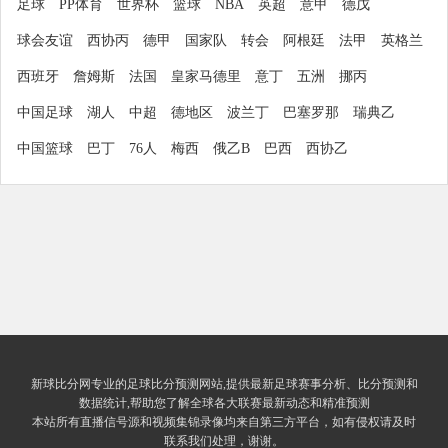
足球
PP体育
世界杯
篮球
NBA
英超
意甲
德戊
球会友谊
西协丙
德甲
国家队
转会
阿根廷
法甲
英格兰
西班牙
詹姆斯
法国
皇家马德里
意丁
五洲
挪丙
中国足球
湖人
中超
德地区
波兰丁
巴塞罗那
瑞典乙
中国篮球
巴丁
76人
梅西
俄乙B
巴西
西协乙
新球比分网专业的足球比分预测网站,提供最新足球赛事分析、比分预测和
数据统计,帮助您了解全球各大联赛最新动态和精准预测
本站所有直播信号源和视频集锦录像均来自第三方平台，如有侵权请及时
联系我们处理，谢谢。