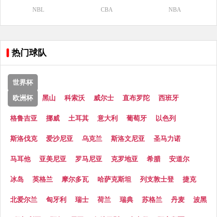
NBL
CBA
NBA
热门球队
世界杯
欧洲杯
黑山
科索沃
威尔士
直布罗陀
西班牙
格鲁吉亚
挪威
土耳其
意大利
葡萄牙
以色列
斯洛伐克
爱沙尼亚
乌克兰
斯洛文尼亚
圣马力诺
马耳他
亚美尼亚
罗马尼亚
克罗地亚
希腊
安道尔
冰岛
英格兰
摩尔多瓦
哈萨克斯坦
列支敦士登
捷克
北爱尔兰
匈牙利
瑞士
荷兰
瑞典
苏格兰
丹麦
波黑