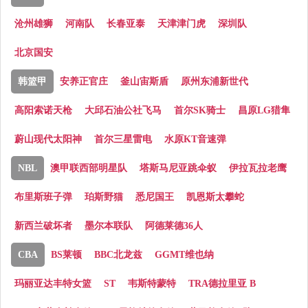
沧州雄狮
河南队
长春亚泰
天津津门虎
深圳队
北京国安
韩篮甲
安养正官庄
釜山宙斯盾
原州东浦新世代
高阳索诺天枪
大邱石油公社飞马
首尔SK骑士
昌原LG猎隼
蔚山现代太阳神
首尔三星雷电
水原KT音速弹
NBL
澳甲联西部明星队
塔斯马尼亚跳伞蚁
伊拉瓦拉老鹰
布里斯班子弹
珀斯野猫
悉尼国王
凯恩斯太攀蛇
新西兰破坏者
墨尔本联队
阿德莱德36人
CBA
BS莱顿
BBC北龙兹
GGMT维也纳
玛丽亚达丰特女篮
ST
韦斯特蒙特
TRA德拉里亚 B