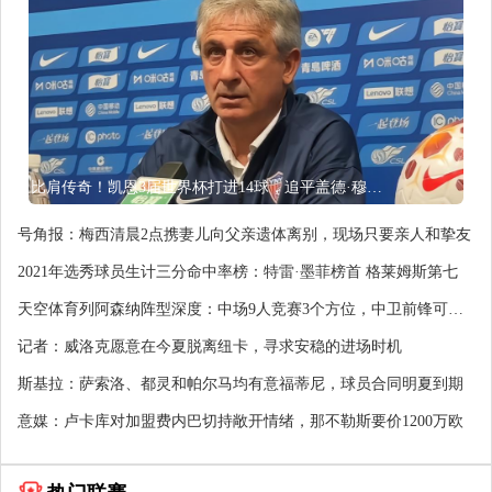
比肩传奇！凯恩3届世界杯打进14球，追平盖德·穆勒并排前史第5
号角报：梅西清晨2点携妻儿向父亲遗体离别，现场只要亲人和挚友
2021年选秀球员生计三分命中率榜：特雷·墨菲榜首 格莱姆斯第七
天空体育列阿森纳阵型深度：中场9人竞赛3个方位，中卫前锋可加
强
记者：威洛克愿意在今夏脱离纽卡，寻求安稳的进场时机
斯基拉：萨索洛、都灵和帕尔马均有意福蒂尼，球员合同明夏到期
意媒：卢卡库对加盟费内巴切持敞开情绪，那不勒斯要价1200万欧