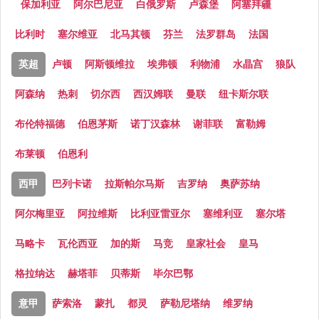
保加利亚
阿尔巴尼亚
白俄罗斯
卢森堡
阿塞拜疆
比利时
塞尔维亚
北马其顿
芬兰
法罗群岛
法国
英超
卢顿
阿斯顿维拉
埃弗顿
利物浦
水晶宫
狼队
阿森纳
热刺
切尔西
西汉姆联
曼联
纽卡斯尔联
布伦特福德
伯恩茅斯
诺丁汉森林
谢菲联
富勒姆
布莱顿
伯恩利
西甲
巴列卡诺
拉斯帕尔马斯
吉罗纳
奥萨苏纳
阿尔梅里亚
阿拉维斯
比利亚雷亚尔
塞维利亚
塞尔塔
马略卡
瓦伦西亚
加的斯
马竞
皇家社会
皇马
格拉纳达
赫塔菲
贝蒂斯
毕尔巴鄂
意甲
萨索洛
蒙扎
都灵
萨勒尼塔纳
维罗纳