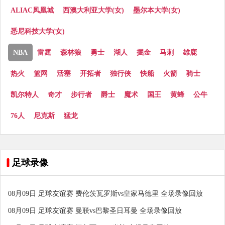
ALIAC凤凰城
西澳大利亚大学(女)
墨尔本大学(女)
悉尼科技大学(女)
NBA
雷霆
森林狼
勇士
湖人
掘金
马刺
雄鹿
热火
篮网
活塞
开拓者
独行侠
快船
火箭
骑士
凯尔特人
奇才
步行者
爵士
魔术
国王
黄蜂
公牛
76人
尼克斯
猛龙
足球录像
08月09日 足球友谊赛 费伦茨瓦罗斯vs皇家马德里 全场录像回放
08月09日 足球友谊赛 曼联vs巴黎圣日耳曼 全场录像回放