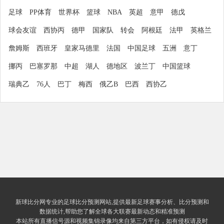
足球
PP体育
世界杯
篮球
NBA
英超
意甲
德戊
球会友谊
西协丙
德甲
国家队
转会
阿根廷
法甲
英格兰
詹姆斯
西班牙
皇家马德里
法国
中国足球
五洲
意丁
挪丙
巴塞罗那
中超
湖人
德地区
波兰丁
中国篮球
瑞典乙
76人
巴丁
梅西
俄乙B
巴西
西协乙
新球比分网专业的足球比分预测网站,提供最新足球赛事分析、比分预测和
数据统计,帮助您了解全球各大联赛最新动态和精准预测
本站所有直播信号源和视频集锦录像均来自第三方平台，如有侵权请及时