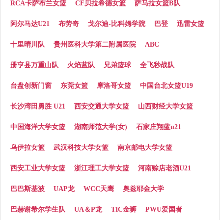
RCA卡萨布兰女篮
CF贝拉希德女篮
萨马拉女篮B队
阿尔马达U21
布劳奇
戈尔迪-比科姆学院
巴登
迅雷女篮
十里晴川队
贵州医科大学第二附属医院
ABC
册亨县万重山队
火焰蓝队
兄弟篮球
全飞秒战队
台盘创新门窗
东莞女篮
摩洛哥女篮
中国台北女篮U19
长沙湾田勇胜 U21
西安交通大学女篮
山西财经大学女篮
中国海洋大学女篮
湖南师范大学(女)
石家庄翔蓝u21
乌伊拉女篮
武汉科技大学女篮
南京邮电大学女篮
西安工业大学女篮
浙江理工大学女篮
河南赊店老酒U21
巴巴斯基波
UAP龙
WCC天鹰
奥兹耶金大学
巴赫谢希尔学生队
UA＆P龙
TIC金狮
PWU爱国者