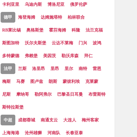
卡利亚里
乌迪内斯
博洛尼亚
佛罗伦萨
德甲
海登海姆
达姆施塔特
柏林联合
RB莱比锡
奥格斯堡
霍芬海姆
科隆
法兰克福
斯图加特
沃尔夫斯堡
云达不莱梅
门兴
波鸿
多特蒙德
弗赖堡
美因茨
勒沃库森
拜仁
法甲
兰斯
洛里昂
里昂
里尔
南特
雷恩
梅斯
马赛
图卢兹
朗斯
蒙彼利埃
克莱蒙
尼斯
摩纳哥
勒阿弗尔
巴黎圣日耳曼
布雷斯特
斯特拉斯堡
中超
成都蓉城
南通支云
大连人
梅州客家
上海海港
沧州雄狮
河南队
长春亚泰