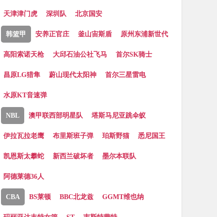
天津津门虎
深圳队
北京国安
韩篮甲
安养正官庄
釜山宙斯盾
原州东浦新世代
高阳索诺天枪
大邱石油公社飞马
首尔SK骑士
昌原LG猎隼
蔚山现代太阳神
首尔三星雷电
水原KT音速弹
NBL
澳甲联西部明星队
塔斯马尼亚跳伞蚁
伊拉瓦拉老鹰
布里斯班子弹
珀斯野猫
悉尼国王
凯恩斯太攀蛇
新西兰破坏者
墨尔本联队
阿德莱德36人
CBA
BS莱顿
BBC北龙兹
GGMT维也纳