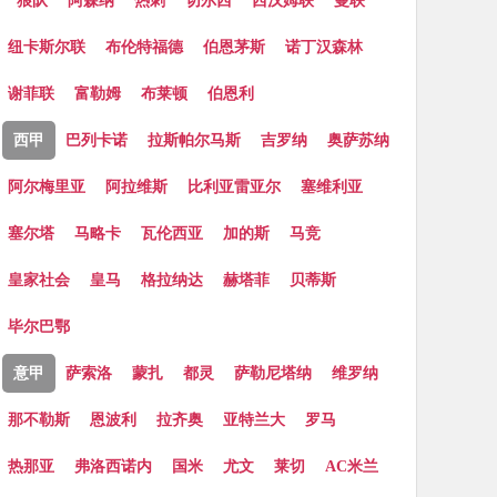
狼队
阿森纳
热刺
切尔西
西汉姆联
曼联
纽卡斯尔联
布伦特福德
伯恩茅斯
诺丁汉森林
谢菲联
富勒姆
布莱顿
伯恩利
西甲
巴列卡诺
拉斯帕尔马斯
吉罗纳
奥萨苏纳
阿尔梅里亚
阿拉维斯
比利亚雷亚尔
塞维利亚
塞尔塔
马略卡
瓦伦西亚
加的斯
马竞
皇家社会
皇马
格拉纳达
赫塔菲
贝蒂斯
毕尔巴鄂
意甲
萨索洛
蒙扎
都灵
萨勒尼塔纳
维罗纳
那不勒斯
恩波利
拉齐奥
亚特兰大
罗马
热那亚
弗洛西诺内
国米
尤文
莱切
AC米兰