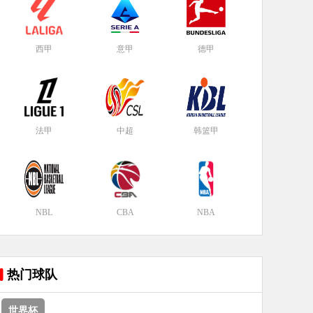
西甲
意甲
德甲
法甲
中超
韩篮甲
NBL
CBA
NBA
热门球队
世界杯