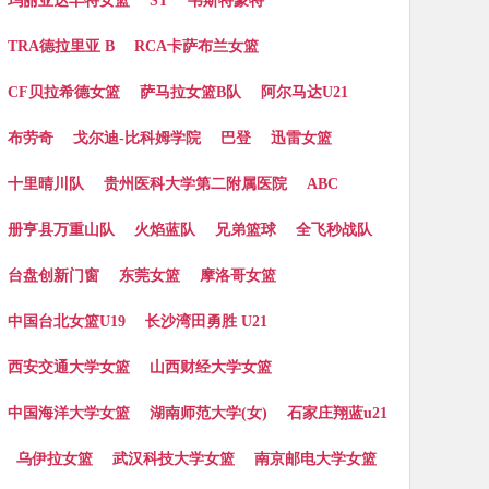
玛丽亚达丰特女篮
ST
韦斯特蒙特
TRA德拉里亚 B
RCA卡萨布兰女篮
CF贝拉希德女篮
萨马拉女篮B队
阿尔马达U21
布劳奇
戈尔迪-比科姆学院
巴登
迅雷女篮
十里晴川队
贵州医科大学第二附属医院
ABC
册亨县万重山队
火焰蓝队
兄弟篮球
全飞秒战队
台盘创新门窗
东莞女篮
摩洛哥女篮
中国台北女篮U19
长沙湾田勇胜 U21
西安交通大学女篮
山西财经大学女篮
中国海洋大学女篮
湖南师范大学(女)
石家庄翔蓝u21
乌伊拉女篮
武汉科技大学女篮
南京邮电大学女篮