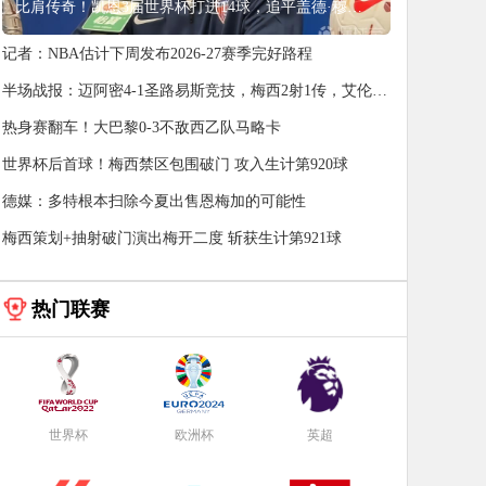
比肩传奇！凯恩3届世界杯打进14球，追平盖德·穆勒并排前史第5
记者：NBA估计下周发布2026-27赛季完好路程
半场战报：迈阿密4-1圣路易斯竞技，梅西2射1传，艾伦3
助攻
热身赛翻车！大巴黎0-3不敌西乙队马略卡
世界杯后首球！梅西禁区包围破门 攻入生计第920球
德媒：多特根本扫除今夏出售恩梅加的可能性
梅西策划+抽射破门演出梅开二度 斩获生计第921球
热门联赛
世界杯
欧洲杯
英超