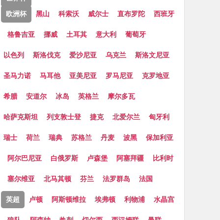
欧洲杯
黑山
科索沃
威尔士
直布罗陀
西班牙
格鲁吉亚
挪威
土耳其
意大利
葡萄牙
以色列
斯洛伐克
爱沙尼亚
乌克兰
斯洛文尼亚
圣马力诺
马耳他
亚美尼亚
罗马尼亚
克罗地亚
希腊
安道尔
冰岛
英格兰
摩尔多瓦
哈萨克斯坦
列支敦士登
捷克
北爱尔兰
匈牙利
瑞士
荷兰
瑞典
苏格兰
丹麦
波黑
保加利亚
阿尔巴尼亚
白俄罗斯
卢森堡
阿塞拜疆
比利时
塞尔维亚
北马其顿
芬兰
法罗群岛
法国
英超
卢顿
阿斯顿维拉
埃弗顿
利物浦
水晶宫