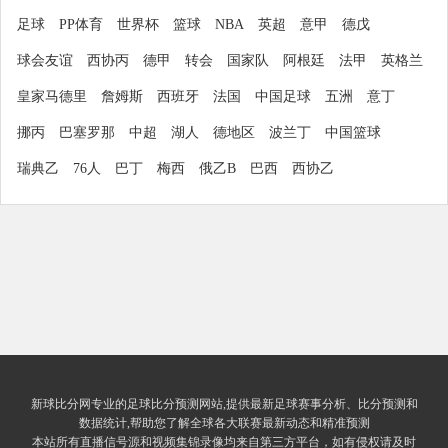
足球
PP体育
世界杯
篮球
NBA
英超
意甲
德戊
球会友谊
西协丙
德甲
转会
国家队
阿根廷
法甲
英格兰
皇家马德里
詹姆斯
西班牙
法国
中国足球
五洲
意丁
挪丙
巴塞罗那
中超
湖人
德地区
波兰丁
中国篮球
瑞典乙
76人
巴丁
梅西
俄乙B
巴西
西协乙
新球比分网专业的足球比分预测网站,提供最新足球赛事分析、比分预测和
数据统计,帮助您了解全球各大联赛最新动态和精准预测
本站所有直播信号源和视频集锦录像均来自第三方平台，如有侵权请及时