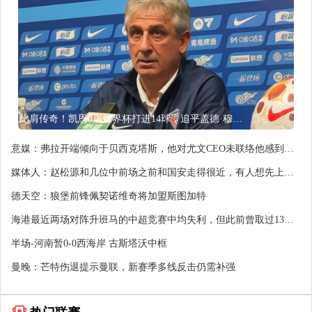
比肩传奇！凯恩3届世界杯打进14球，追平盖德·穆勒并排前史第5
意媒：弗拉开端倾向于贝西克塔斯，他对尤文CEO未联络他感到绝
望
媒体人：赵松源和几位中前场之前和国安走得很近，有人想先上大
学
德天空：狼堡前锋佩契诺维奇将加盟斯图加特
海港最近两场对阵升班马的中超竞赛中均失利，但此前曾取过13连
胜
半场-河南暂0-0西海岸 古斯塔沃中框
曼晚：芒特伤退提示曼联，新赛季多线反击仍需补强