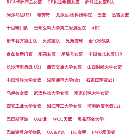
RCA卡萨布兰女篮
CF贝拉希德女篮
萨马拉女篮B队
阿尔马达U21
布劳奇
戈尔迪-比科姆学院
巴登
迅雷女篮
十里晴川队
贵州医科大学第二附属医院
ABC
册亨县万重山队
火焰蓝队
兄弟篮球
全飞秒战队
台盘创新门窗
东莞女篮
摩洛哥女篮
中国台北女篮U19
长沙湾田勇胜 U21
西安交通大学女篮
山西财经大学女篮
中国海洋大学女篮
湖南师范大学(女)
石家庄翔蓝u21
乌伊拉女篮
武汉科技大学女篮
南京邮电大学女篮
西安工业大学女篮
浙江理工大学女篮
河南赊店老酒U21
巴巴斯基波
UAP龙
WCC天鹰
奥兹耶金大学
巴赫谢希尔学生队
UA＆P龙
TIC金狮
PWU爱国者