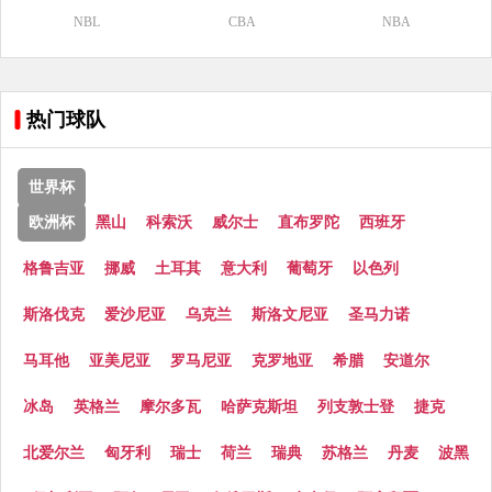
NBL
CBA
NBA
热门球队
世界杯
欧洲杯
黑山
科索沃
威尔士
直布罗陀
西班牙
格鲁吉亚
挪威
土耳其
意大利
葡萄牙
以色列
斯洛伐克
爱沙尼亚
乌克兰
斯洛文尼亚
圣马力诺
马耳他
亚美尼亚
罗马尼亚
克罗地亚
希腊
安道尔
冰岛
英格兰
摩尔多瓦
哈萨克斯坦
列支敦士登
捷克
北爱尔兰
匈牙利
瑞士
荷兰
瑞典
苏格兰
丹麦
波黑