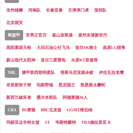
沧州雄狮
河南队
长春亚泰
天津津门虎
深圳队
北京国安
韩篮甲
安养正官庄
釜山宙斯盾
原州东浦新世代
高阳索诺天枪
大邱石油公社飞马
首尔SK骑士
昌原LG猎隼
蔚山现代太阳神
首尔三星雷电
水原KT音速弹
NBL
澳甲联西部明星队
塔斯马尼亚跳伞蚁
伊拉瓦拉老鹰
布里斯班子弹
珀斯野猫
悉尼国王
凯恩斯太攀蛇
新西兰破坏者
墨尔本联队
阿德莱德36人
CBA
BS莱顿
BBC北龙兹
GGMT维也纳
玛丽亚达丰特女篮
ST
韦斯特蒙特
TRA德拉里亚 B