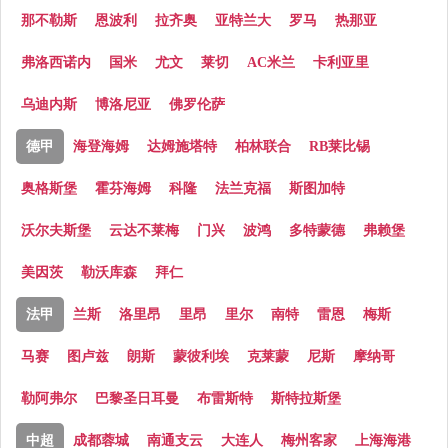
那不勒斯
恩波利
拉齐奥
亚特兰大
罗马
热那亚
弗洛西诺内
国米
尤文
莱切
AC米兰
卡利亚里
乌迪内斯
博洛尼亚
佛罗伦萨
德甲
海登海姆
达姆施塔特
柏林联合
RB莱比锡
奥格斯堡
霍芬海姆
科隆
法兰克福
斯图加特
沃尔夫斯堡
云达不莱梅
门兴
波鸿
多特蒙德
弗赖堡
美因茨
勒沃库森
拜仁
法甲
兰斯
洛里昂
里昂
里尔
南特
雷恩
梅斯
马赛
图卢兹
朗斯
蒙彼利埃
克莱蒙
尼斯
摩纳哥
勒阿弗尔
巴黎圣日耳曼
布雷斯特
斯特拉斯堡
中超
成都蓉城
南通支云
大连人
梅州客家
上海海港