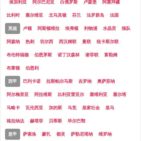
保加利亚
阿尔巴尼亚
白俄罗斯
卢森堡
阿塞拜疆
比利时
塞尔维亚
北马其顿
芬兰
法罗群岛
法国
英超
卢顿
阿斯顿维拉
埃弗顿
利物浦
水晶宫
狼队
阿森纳
热刺
切尔西
西汉姆联
曼联
纽卡斯尔联
布伦特福德
伯恩茅斯
诺丁汉森林
谢菲联
富勒姆
布莱顿
伯恩利
西甲
巴列卡诺
拉斯帕尔马斯
吉罗纳
奥萨苏纳
阿尔梅里亚
阿拉维斯
比利亚雷亚尔
塞维利亚
塞尔塔
马略卡
瓦伦西亚
加的斯
马竞
皇家社会
皇马
格拉纳达
赫塔菲
贝蒂斯
毕尔巴鄂
意甲
萨索洛
蒙扎
都灵
萨勒尼塔纳
维罗纳