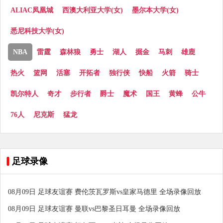
ALIAC凤凰城
西澳大利亚大学(女)
墨尔本大学(女)
悉尼科技大学(女)
NBA
雷霆
森林狼
勇士
湖人
掘金
马刺
雄鹿
热火
篮网
活塞
开拓者
独行侠
快船
火箭
骑士
凯尔特人
奇才
步行者
爵士
魔术
国王
黄蜂
公牛
76人
尼克斯
猛龙
足球录像
08月09日 足球友谊赛 费伦茨瓦罗斯vs皇家马德里 全场录像回放
08月09日 足球友谊赛 曼联vs巴黎圣日耳曼 全场录像回放