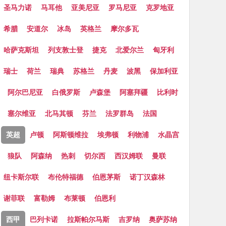
圣马力诺
马耳他
亚美尼亚
罗马尼亚
克罗地亚
希腊
安道尔
冰岛
英格兰
摩尔多瓦
哈萨克斯坦
列支敦士登
捷克
北爱尔兰
匈牙利
瑞士
荷兰
瑞典
苏格兰
丹麦
波黑
保加利亚
阿尔巴尼亚
白俄罗斯
卢森堡
阿塞拜疆
比利时
塞尔维亚
北马其顿
芬兰
法罗群岛
法国
英超
卢顿
阿斯顿维拉
埃弗顿
利物浦
水晶宫
狼队
阿森纳
热刺
切尔西
西汉姆联
曼联
纽卡斯尔联
布伦特福德
伯恩茅斯
诺丁汉森林
谢菲联
富勒姆
布莱顿
伯恩利
西甲
巴列卡诺
拉斯帕尔马斯
吉罗纳
奥萨苏纳