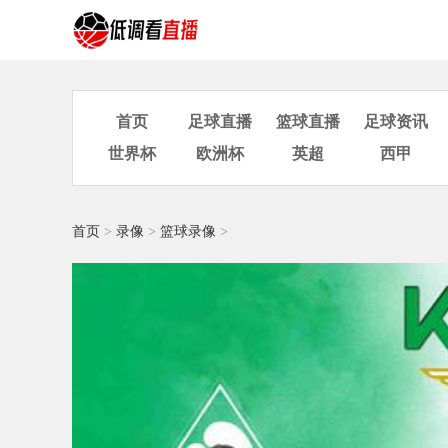
首页
足球直播
篮球直播
足球资讯
世界杯
欧洲杯
英超
西甲
首页
>
录像
>
篮球录像
>