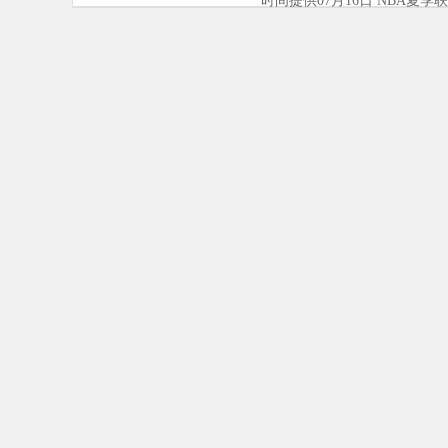
时间提供07月16日 NBA夏季