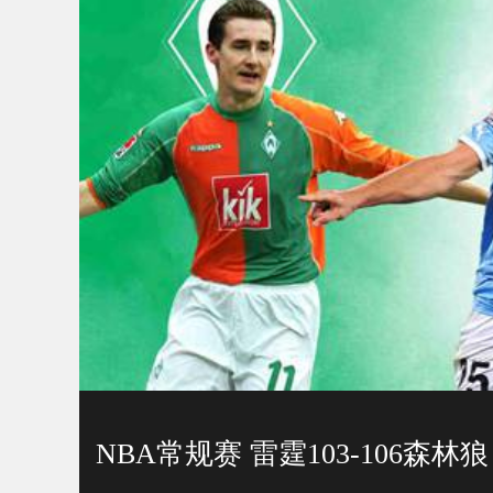
NBA常规赛 雷霆103-106森林