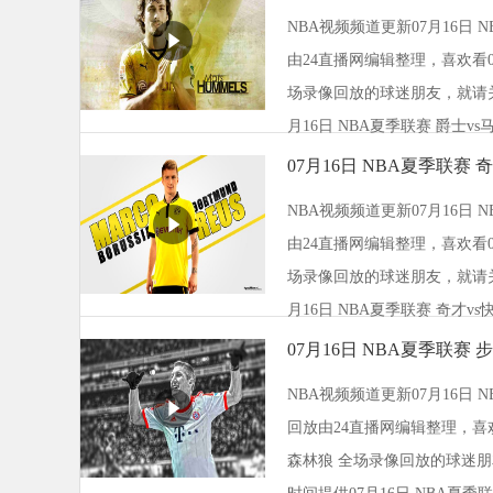
NBA视频频道更新07月16日 
由24直播网编辑整理，喜欢看07
场录像回放的球迷朋友，就请关
月16日 NBA夏季联赛 爵士v
07月16日 NBA夏季联赛 
NBA视频频道更新07月16日 
由24直播网编辑整理，喜欢看07
场录像回放的球迷朋友，就请关
月16日 NBA夏季联赛 奇才v
07月16日 NBA夏季联赛
NBA视频频道更新07月16日 
回放由24直播网编辑整理，喜欢看
森林狼 全场录像回放的球迷朋