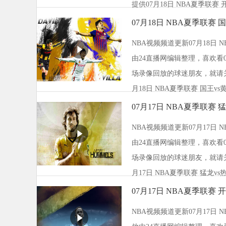
提供07月18日 NBA夏季联赛
07月18日 NBA夏季联赛 
NBA视频频道更新07月18日 
由24直播网编辑整理，喜欢看07
场录像回放的球迷朋友，就请关
月18日 NBA夏季联赛 国王v
07月17日 NBA夏季联赛 
NBA视频频道更新07月17日 
由24直播网编辑整理，喜欢看07
场录像回放的球迷朋友，就请关
月17日 NBA夏季联赛 猛龙v
07月17日 NBA夏季联赛
NBA视频频道更新07月17日 