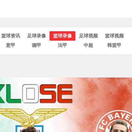
篮球资讯
足球录像
篮球录像
足球视频
篮球视频
意甲
德甲
法甲
中超
韩篮甲