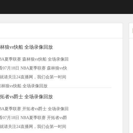
 森林狼vs快船 全场录像回放
NBA夏季联赛 森林狼vs快船 全场录像回
7月18日 NBA夏季联赛 森林狼vs快
就请关注24直播网，我们会第一时间
 森林狼vs快船 全场录像回放
 开拓者vs爵士 全场录像回放
NBA夏季联赛 开拓者vs爵士 全场录像回
7月18日 NBA夏季联赛 开拓者vs爵
就请关注24直播网，我们会第一时间