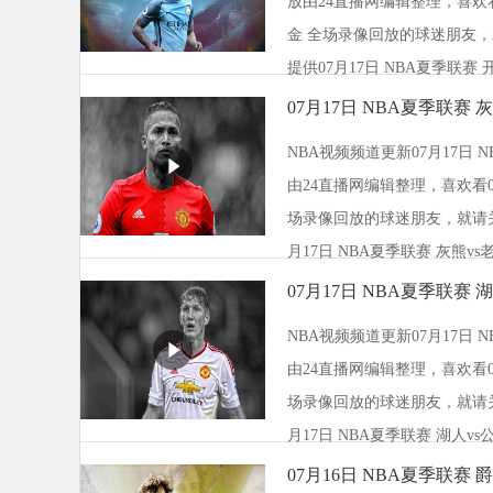
放由24直播网编辑整理，喜欢看0
金 全场录像回放的球迷朋友，
提供07月17日 NBA夏季联赛
07月17日 NBA夏季联赛 
NBA视频频道更新07月17日 
由24直播网编辑整理，喜欢看07
场录像回放的球迷朋友，就请关
月17日 NBA夏季联赛 灰熊v
07月17日 NBA夏季联赛 
NBA视频频道更新07月17日 
由24直播网编辑整理，喜欢看07
场录像回放的球迷朋友，就请关
月17日 NBA夏季联赛 湖人v
07月16日 NBA夏季联赛 