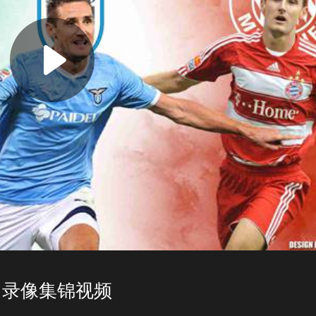
狼 录像集锦视频