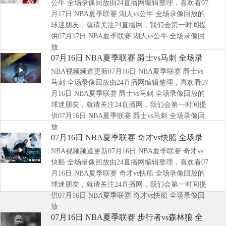
公牛 全场录像回放由24直播网编辑整理，喜欢看07
月17日 NBA夏季联赛 湖人vs公牛 全场录像回放的
球迷朋友，就请关注24直播网，我们会第一时间提
供07月17日 NBA夏季联赛 湖人vs公牛 全场录像回
放
07月16日 NBA夏季联赛 爵士vs马刺 全场录
NBA视频频道更新07月16日 NBA夏季联赛 爵士vs
像回放
马刺 全场录像回放由24直播网编辑整理，喜欢看07
月16日 NBA夏季联赛 爵士vs马刺 全场录像回放的
球迷朋友，就请关注24直播网，我们会第一时间提
供07月16日 NBA夏季联赛 爵士vs马刺 全场录像回
放
07月16日 NBA夏季联赛 奇才vs快船 全场录
NBA视频频道更新07月16日 NBA夏季联赛 奇才vs
像回放
快船 全场录像回放由24直播网编辑整理，喜欢看07
月16日 NBA夏季联赛 奇才vs快船 全场录像回放的
球迷朋友，就请关注24直播网，我们会第一时间提
供07月16日 NBA夏季联赛 奇才vs快船 全场录像回
放
07月16日 NBA夏季联赛 步行者vs森林狼 全