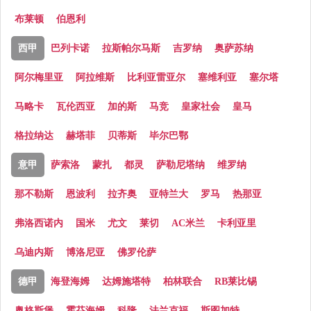
布莱顿
伯恩利
西甲
巴列卡诺
拉斯帕尔马斯
吉罗纳
奥萨苏纳
阿尔梅里亚
阿拉维斯
比利亚雷亚尔
塞维利亚
塞尔塔
马略卡
瓦伦西亚
加的斯
马竞
皇家社会
皇马
格拉纳达
赫塔菲
贝蒂斯
毕尔巴鄂
意甲
萨索洛
蒙扎
都灵
萨勒尼塔纳
维罗纳
那不勒斯
恩波利
拉齐奥
亚特兰大
罗马
热那亚
弗洛西诺内
国米
尤文
莱切
AC米兰
卡利亚里
乌迪内斯
博洛尼亚
佛罗伦萨
德甲
海登海姆
达姆施塔特
柏林联合
RB莱比锡
奥格斯堡
霍芬海姆
科隆
法兰克福
斯图加特