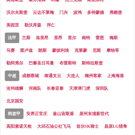
沃尔夫斯堡
云达不莱梅
门兴
波鸿
多特蒙德
弗赖堡
美因茨
勒沃库森
拜仁
法甲
兰斯
洛里昂
里昂
里尔
南特
雷恩
梅斯
马赛
图卢兹
朗斯
蒙彼利埃
克莱蒙
尼斯
摩纳哥
勒阿弗尔
巴黎圣日耳曼
布雷斯特
斯特拉斯堡
中超
成都蓉城
南通支云
大连人
梅州客家
上海海港
沧州雄狮
河南队
长春亚泰
天津津门虎
深圳队
北京国安
韩篮甲
安养正官庄
釜山宙斯盾
原州东浦新世代
高阳索诺天枪
大邱石油公社飞马
首尔SK骑士
昌原LG猎隼