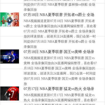
间提供07月18日 NBA夏季联赛 森林狼vs快船 全场
录像回放
07月18日 NBA夏季联赛 开拓者vs爵士 全场
NBA视频频道更新07月18日 NBA夏季联赛 开拓者
录像回放
vs爵士 全场录像回放由24直播网编辑整理，喜欢看
07月18日 NBA夏季联赛 开拓者vs爵士 全场录像回
放的球迷朋友，就请关注24直播网，我们会第一时
间提供07月18日 NBA夏季联赛 开拓者vs爵士 全场
录像回放
07月18日 NBA夏季联赛 国王vs黄蜂 全场录
NBA视频频道更新07月18日 NBA夏季联赛 国王vs
像回放
黄蜂 全场录像回放由24直播网编辑整理，喜欢看07
月18日 NBA夏季联赛 国王vs黄蜂 全场录像回放的
球迷朋友，就请关注24直播网，我们会第一时间提
供07月18日 NBA夏季联赛 国王vs黄蜂 全场录像回
放
07月17日 NBA夏季联赛 猛龙vs热火 全场录
NBA视频频道更新07月17日 NBA夏季联赛 猛龙vs
像回放
热火 全场录像回放由24直播网编辑整理，喜欢看07