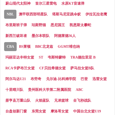
蔚山现代太阳神
首尔三星雷电
水原KT音速弹
NBL
澳甲联西部明星队
塔斯马尼亚跳伞蚁
伊拉瓦拉老鹰
布里斯班子弹
珀斯野猫
悉尼国王
凯恩斯太攀蛇
新西兰破坏者
墨尔本联队
阿德莱德36人
CBA
BS莱顿
BBC北龙兹
GGMT维也纳
玛丽亚达丰特女篮
ST
韦斯特蒙特
TRA德拉里亚 B
RCA卡萨布兰女篮
CF贝拉希德女篮
萨马拉女篮B队
阿尔马达U21
布劳奇
戈尔迪-比科姆学院
巴登
迅雷女篮
十里晴川队
贵州医科大学第二附属医院
ABC
册亨县万重山队
火焰蓝队
兄弟篮球
全飞秒战队
台盘创新门窗
东莞女篮
摩洛哥女篮
中国台北女篮U19