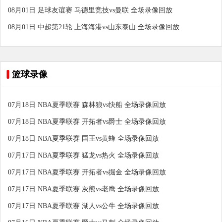
08月01日 足球友谊赛 马德里竞技vs曼联 全场录像回放
08月01日 中超第21轮 上海海港vs山东泰山 全场录像回放
篮球录像
07月18日 NBA夏季联赛 森林狼vs快船 全场录像回放
07月18日 NBA夏季联赛 开拓者vs爵士 全场录像回放
07月18日 NBA夏季联赛 国王vs黄蜂 全场录像回放
07月17日 NBA夏季联赛 猛龙vs热火 全场录像回放
07月17日 NBA夏季联赛 开拓者vs掘金 全场录像回放
07月17日 NBA夏季联赛 灰熊vs老鹰 全场录像回放
07月17日 NBA夏季联赛 湖人vs公牛 全场录像回放