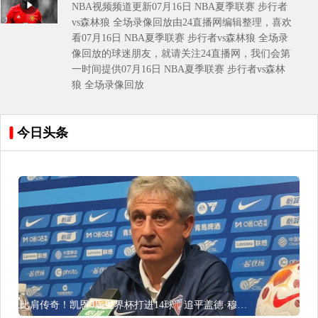
NBA视频频道更新07月16日 NBA夏季联赛 步行者
场录像回放
vs森林狼 全场录像回放由24直播网编辑整理，喜欢
看07月16日 NBA夏季联赛 步行者vs森林狼 全场录
像回放的球迷朋友，就请关注24直播网，我们会第
一时间提供07月16日 NBA夏季联赛 步行者vs森林
狼 全场录像回放
今日头条
比肩传奇！凯恩3届世界杯打进14球，追平盖德·穆勒并排前史第5