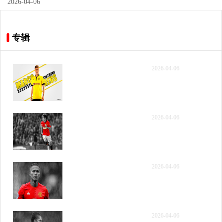
2026-04-06
专辑
[QQ国语]NBA常规赛 灰
2026-04-06
熊vs雄鹿 全场录像回放
[QQ国语]NBA常规赛 灰
2026-04-06
熊vs雄鹿 第一节 录像
[QQ国语]NBA常规赛 灰
2026-04-06
熊vs雄鹿 第二节 录像
[QQ国语]NBA常规赛 灰
2026-04-06