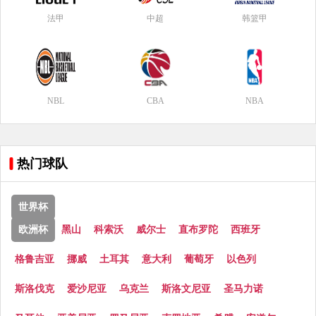
法甲
中超
韩篮甲
NBL
CBA
NBA
热门球队
世界杯
欧洲杯
黑山
科索沃
威尔士
直布罗陀
西班牙
格鲁吉亚
挪威
土耳其
意大利
葡萄牙
以色列
斯洛伐克
爱沙尼亚
乌克兰
斯洛文尼亚
圣马力诺