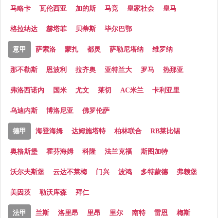
马略卡
瓦伦西亚
加的斯
马竞
皇家社会
皇马
格拉纳达
赫塔菲
贝蒂斯
毕尔巴鄂
意甲
萨索洛
蒙扎
都灵
萨勒尼塔纳
维罗纳
那不勒斯
恩波利
拉齐奥
亚特兰大
罗马
热那亚
弗洛西诺内
国米
尤文
莱切
AC米兰
卡利亚里
乌迪内斯
博洛尼亚
佛罗伦萨
德甲
海登海姆
达姆施塔特
柏林联合
RB莱比锡
奥格斯堡
霍芬海姆
科隆
法兰克福
斯图加特
沃尔夫斯堡
云达不莱梅
门兴
波鸿
多特蒙德
弗赖堡
美因茨
勒沃库森
拜仁
法甲
兰斯
洛里昂
里昂
里尔
南特
雷恩
梅斯