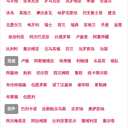
马耳他
亚美尼亚
罗马尼亚
克罗地亚
希腊
安道尔
冰岛
英格兰
摩尔多瓦
哈萨克斯坦
列支敦士登
捷克
北爱尔兰
匈牙利
瑞士
荷兰
瑞典
苏格兰
丹麦
波黑
保加利亚
阿尔巴尼亚
白俄罗斯
卢森堡
阿塞拜疆
比利时
塞尔维亚
北马其顿
芬兰
法罗群岛
法国
英超
卢顿
阿斯顿维拉
埃弗顿
利物浦
水晶宫
狼队
阿森纳
热刺
切尔西
西汉姆联
曼联
纽卡斯尔联
布伦特福德
伯恩茅斯
诺丁汉森林
谢菲联
富勒姆
布莱顿
伯恩利
西甲
巴列卡诺
拉斯帕尔马斯
吉罗纳
奥萨苏纳
阿尔梅里亚
阿拉维斯
比利亚雷亚尔
塞维利亚
塞尔塔