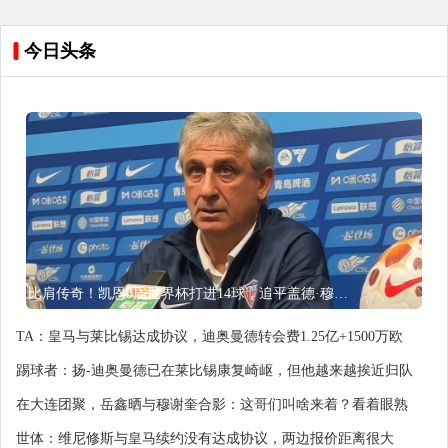
今日头条
比肩传奇！凯恩3届世界杯打进14球，追平盖德·穆勒并排前史第5
TA：皇马与莱比锡达成协议，迪奥曼德转会费1.25亿+1500万欧
踢球者：扬-迪奥曼德已在莱比锡康复崎岖，但他越来越挨近归队
在大连团聚，岳鑫晒与穆谢奎合影：这哥们叫啥来着？看着眼熟
世体：维尼修斯与皇马续约没有达成协议，两边报价距离很大