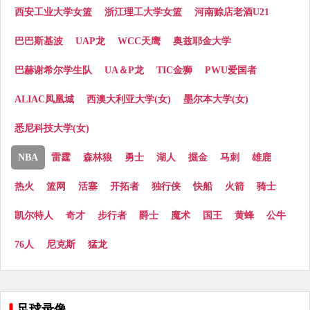
西安工业大学女篮
浙江理工大学女篮
河南赊店老酒U21
巴巴斯基波
UAP龙
WCC天鹰
奥兹耶金大学
巴赫谢希尔学生队
UA＆P龙
TIC金狮
PWU爱国者
ALIAC凤凰城
西澳大利亚大学(女)
墨尔本大学(女)
悉尼科技大学(女)
NBA
雷霆
森林狼
勇士
湖人
掘金
马刺
雄鹿
热火
篮网
活塞
开拓者
独行侠
快船
火箭
骑士
凯尔特人
奇才
步行者
爵士
魔术
国王
黄蜂
公牛
76人
尼克斯
猛龙
足球录像