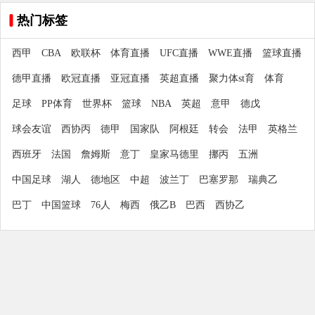
热门标签
西甲
CBA
欧联杯
体育直播
UFC直播
WWE直播
篮球直播
德甲直播
欧冠直播
亚冠直播
英超直播
聚力体st育
体育
足球
PP体育
世界杯
篮球
NBA
英超
意甲
德戊
球会友谊
西协丙
德甲
国家队
阿根廷
转会
法甲
英格兰
西班牙
法国
詹姆斯
意丁
皇家马德里
挪丙
五洲
中国足球
湖人
德地区
中超
波兰丁
巴塞罗那
瑞典乙
巴丁
中国篮球
76人
梅西
俄乙B
巴西
西协乙