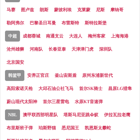
马赛
图卢兹
朗斯
蒙彼利埃
克莱蒙
尼斯
摩纳哥
勒阿弗尔
巴黎圣日耳曼
布雷斯特
斯特拉斯堡
中超
成都蓉城
南通支云
大连人
梅州客家
上海海港
沧州雄狮
河南队
长春亚泰
天津津门虎
深圳队
北京国安
韩篮甲
安养正官庄
釜山宙斯盾
原州东浦新世代
高阳索诺天枪
大邱石油公社飞马
首尔SK骑士
昌原LG猎隼
蔚山现代太阳神
首尔三星雷电
水原KT音速弹
NBL
澳甲联西部明星队
塔斯马尼亚跳伞蚁
伊拉瓦拉老鹰
布里斯班子弹
珀斯野猫
悉尼国王
凯恩斯太攀蛇