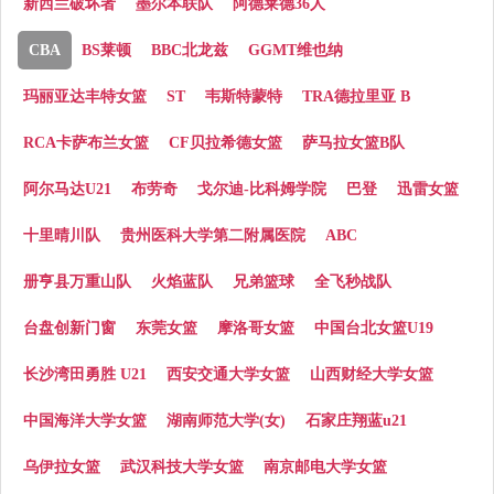
新西兰破坏者
墨尔本联队
阿德莱德36人
CBA
BS莱顿
BBC北龙兹
GGMT维也纳
玛丽亚达丰特女篮
ST
韦斯特蒙特
TRA德拉里亚 B
RCA卡萨布兰女篮
CF贝拉希德女篮
萨马拉女篮B队
阿尔马达U21
布劳奇
戈尔迪-比科姆学院
巴登
迅雷女篮
十里晴川队
贵州医科大学第二附属医院
ABC
册亨县万重山队
火焰蓝队
兄弟篮球
全飞秒战队
台盘创新门窗
东莞女篮
摩洛哥女篮
中国台北女篮U19
长沙湾田勇胜 U21
西安交通大学女篮
山西财经大学女篮
中国海洋大学女篮
湖南师范大学(女)
石家庄翔蓝u21
乌伊拉女篮
武汉科技大学女篮
南京邮电大学女篮