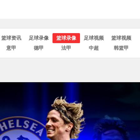
篮球资讯
足球录像
篮球录像
足球视频
篮球视频
意甲
德甲
法甲
中超
韩篮甲