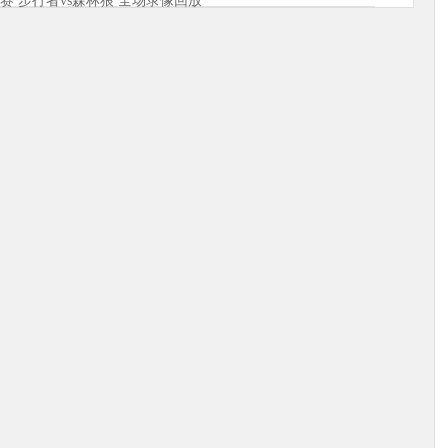
联赛 步行者vs森林狼 全场录像回放