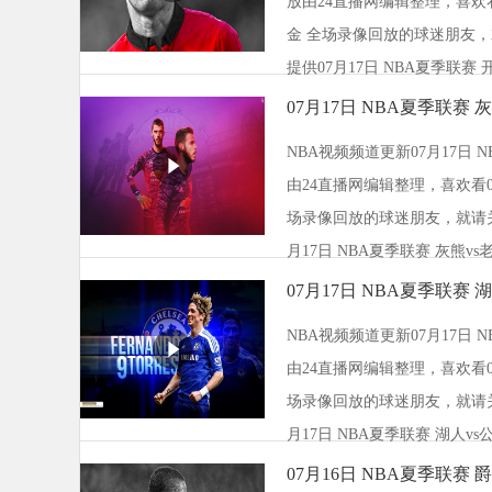
放由24直播网编辑整理，喜欢看0
金 全场录像回放的球迷朋友，
提供07月17日 NBA夏季联赛
07月17日 NBA夏季联赛 
NBA视频频道更新07月17日 
由24直播网编辑整理，喜欢看07
场录像回放的球迷朋友，就请关
月17日 NBA夏季联赛 灰熊v
07月17日 NBA夏季联赛 
NBA视频频道更新07月17日 
由24直播网编辑整理，喜欢看07
场录像回放的球迷朋友，就请关
月17日 NBA夏季联赛 湖人v
07月16日 NBA夏季联赛 