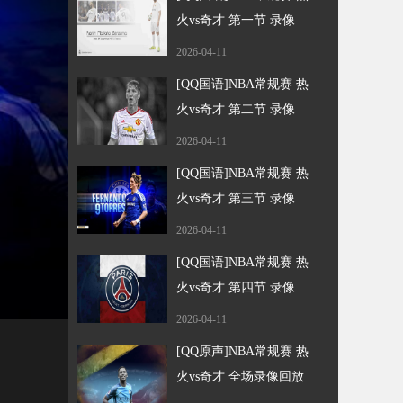
火vs奇才 第一节 录像
2026-04-11
[QQ国语]NBA常规赛 热
火vs奇才 第二节 录像
2026-04-11
[QQ国语]NBA常规赛 热
火vs奇才 第三节 录像
2026-04-11
[QQ国语]NBA常规赛 热
火vs奇才 第四节 录像
2026-04-11
[QQ原声]NBA常规赛 热
火vs奇才 全场录像回放