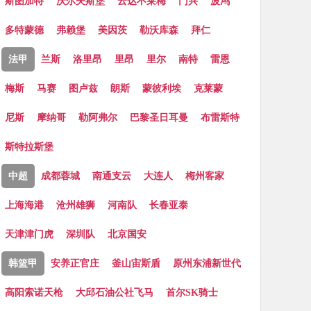
斯图加特
沃尔夫斯堡
云达不莱梅
门兴
波鸿
多特蒙德
弗赖堡
美因茨
勒沃库森
拜仁
法甲
兰斯
洛里昂
里昂
里尔
南特
雷恩
梅斯
马赛
图卢兹
朗斯
蒙彼利埃
克莱蒙
尼斯
摩纳哥
勒阿弗尔
巴黎圣日耳曼
布雷斯特
斯特拉斯堡
中超
成都蓉城
南通支云
大连人
梅州客家
上海海港
沧州雄狮
河南队
长春亚泰
天津津门虎
深圳队
北京国安
韩篮甲
安养正官庄
釜山宙斯盾
原州东浦新世代
高阳索诺天枪
大邱石油公社飞马
首尔SK骑士