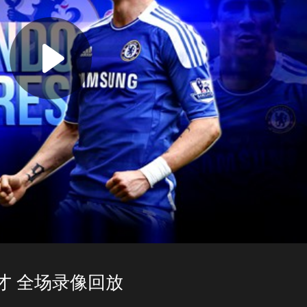
奇才 全场录像回放