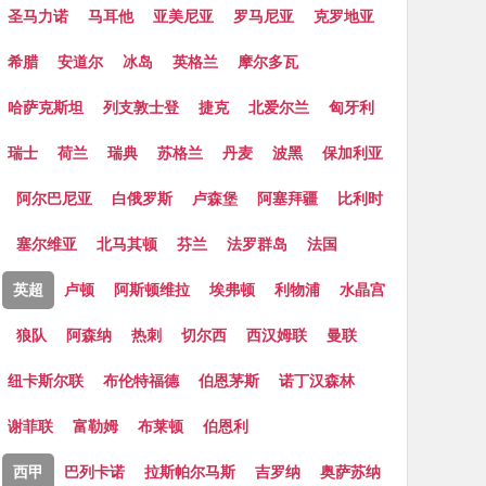
圣马力诺
马耳他
亚美尼亚
罗马尼亚
克罗地亚
希腊
安道尔
冰岛
英格兰
摩尔多瓦
哈萨克斯坦
列支敦士登
捷克
北爱尔兰
匈牙利
瑞士
荷兰
瑞典
苏格兰
丹麦
波黑
保加利亚
阿尔巴尼亚
白俄罗斯
卢森堡
阿塞拜疆
比利时
塞尔维亚
北马其顿
芬兰
法罗群岛
法国
英超
卢顿
阿斯顿维拉
埃弗顿
利物浦
水晶宫
狼队
阿森纳
热刺
切尔西
西汉姆联
曼联
纽卡斯尔联
布伦特福德
伯恩茅斯
诺丁汉森林
谢菲联
富勒姆
布莱顿
伯恩利
西甲
巴列卡诺
拉斯帕尔马斯
吉罗纳
奥萨苏纳