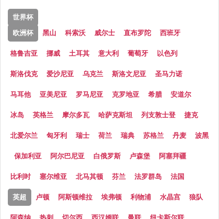
世界杯
欧洲杯
黑山
科索沃
威尔士
直布罗陀
西班牙
格鲁吉亚
挪威
土耳其
意大利
葡萄牙
以色列
斯洛伐克
爱沙尼亚
乌克兰
斯洛文尼亚
圣马力诺
马耳他
亚美尼亚
罗马尼亚
克罗地亚
希腊
安道尔
冰岛
英格兰
摩尔多瓦
哈萨克斯坦
列支敦士登
捷克
北爱尔兰
匈牙利
瑞士
荷兰
瑞典
苏格兰
丹麦
波黑
保加利亚
阿尔巴尼亚
白俄罗斯
卢森堡
阿塞拜疆
比利时
塞尔维亚
北马其顿
芬兰
法罗群岛
法国
英超
卢顿
阿斯顿维拉
埃弗顿
利物浦
水晶宫
狼队
阿森纳
热刺
切尔西
西汉姆联
曼联
纽卡斯尔联