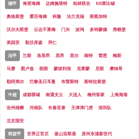
德甲
海登海姆
达姆施塔特
柏林联合
RB莱比锡
奥格斯堡
霍芬海姆
科隆
法兰克福
斯图加特
沃尔夫斯堡
云达不莱梅
门兴
波鸿
多特蒙德
弗赖堡
美因茨
勒沃库森
拜仁
法甲
兰斯
洛里昂
里昂
里尔
南特
雷恩
梅斯
马赛
图卢兹
朗斯
蒙彼利埃
克莱蒙
尼斯
摩纳哥
勒阿弗尔
巴黎圣日耳曼
布雷斯特
斯特拉斯堡
中超
成都蓉城
南通支云
大连人
梅州客家
上海海港
沧州雄狮
河南队
长春亚泰
天津津门虎
深圳队
北京国安
韩篮甲
安养正官庄
釜山宙斯盾
原州东浦新世代