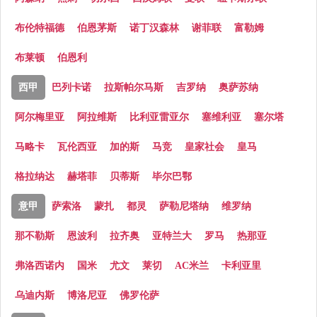
布伦特福德
伯恩茅斯
诺丁汉森林
谢菲联
富勒姆
布莱顿
伯恩利
西甲
巴列卡诺
拉斯帕尔马斯
吉罗纳
奥萨苏纳
阿尔梅里亚
阿拉维斯
比利亚雷亚尔
塞维利亚
塞尔塔
马略卡
瓦伦西亚
加的斯
马竞
皇家社会
皇马
格拉纳达
赫塔菲
贝蒂斯
毕尔巴鄂
意甲
萨索洛
蒙扎
都灵
萨勒尼塔纳
维罗纳
那不勒斯
恩波利
拉齐奥
亚特兰大
罗马
热那亚
弗洛西诺内
国米
尤文
莱切
AC米兰
卡利亚里
乌迪内斯
博洛尼亚
佛罗伦萨