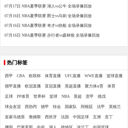
07月17日 NBA夏季联赛 湖人vs公牛 全场录像回放
07月16日 NBA夏季联赛 爵士vs马刺 全场录像回放
07月16日 NBA夏季联赛 奇才vs快船 全场录像回放
07月16日 NBA夏季联赛 步行者vs森林狼 全场录像回放
热门标签
西甲
CBA
欧联杯
体育直播
UFC直播
WWE直播
篮球直播
德甲直播
欧冠直播
亚冠直播
英超直播
聚力体st育
体育
足球
PP体育
世界杯
篮球
NBA
英超
意甲
德戊
球会友谊
西协丙
德甲
转会
国家队
阿根廷
法甲
英格兰
皇家马德里
詹姆斯
西班牙
法国
中国足球
五洲
意丁
挪丙
巴塞罗那
中超
湖人
德地区
波兰丁
中国篮球