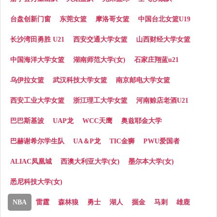
台盘创新门窗
东莞女篮
摩洛哥女篮
中国台北女篮U19
长沙湾田勇胜 U21
西安交通大学女篮
山西财经大学女篮
中国海洋大学女篮
湖南师范大学(女)
石家庄翔蓝u21
乌伊拉女篮
武汉科技大学女篮
南京邮电大学女篮
西安工业大学女篮
浙江理工大学女篮
河南赊店老酒U21
巴巴斯基波
UAP龙
WCC天鹰
奥兹耶金大学
巴赫谢希尔学生队
UA＆P龙
TIC金狮
PWU爱国者
ALIAC凤凰城
西澳大利亚大学(女)
墨尔本大学(女)
悉尼科技大学(女)
NBA
雷霆
森林狼
勇士
湖人
掘金
马刺
雄鹿