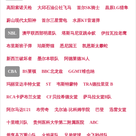
高阳索诺天枪
大邱石油公社飞马
首尔SK骑士
昌原LG猎隼
蔚山现代太阳神
首尔三星雷电
水原KT音速弹
NBL
澳甲联西部明星队
塔斯马尼亚跳伞蚁
伊拉瓦拉老鹰
布里斯班子弹
珀斯野猫
悉尼国王
凯恩斯太攀蛇
新西兰破坏者
墨尔本联队
阿德莱德36人
CBA
BS莱顿
BBC北龙兹
GGMT维也纳
玛丽亚达丰特女篮
ST
韦斯特蒙特
TRA德拉里亚 B
RCA卡萨布兰女篮
CF贝拉希德女篮
萨马拉女篮B队
阿尔马达U21
布劳奇
戈尔迪-比科姆学院
巴登
迅雷女篮
十里晴川队
贵州医科大学第二附属医院
ABC
册亨县万重山队
火焰蓝队
兄弟篮球
全飞秒战队