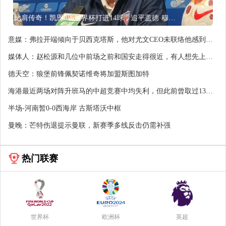
比肩传奇！凯恩3届世界杯打进14球，追平盖德·穆勒并排前史第5
意媒：弗拉开端倾向于贝西克塔斯，他对尤文CEO未联络他感到绝
望
媒体人：赵松源和几位中前场之前和国安走得很近，有人想先上大
学
德天空：狼堡前锋佩契诺维奇将加盟斯图加特
海港最近两场对阵升班马的中超竞赛中均失利，但此前曾取过13连
胜
半场-河南暂0-0西海岸 古斯塔沃中框
曼晚：芒特伤退提示曼联，新赛季多线反击仍需补强
热门联赛
世界杯
欧洲杯
英超