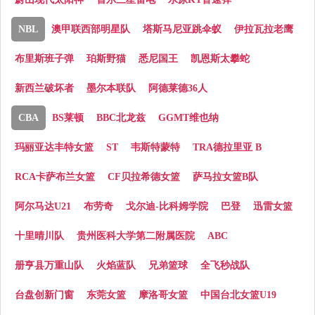
NBL
澳甲联西部明星队
塔斯马尼亚跳伞蚁
伊拉瓦拉老鹰
布里斯班子弹
珀斯野猫
悉尼国王
凯恩斯太攀蛇
新西兰破坏者
墨尔本联队
阿德莱德36人
CBA
BS莱顿
BBC北龙兹
GGMT维也纳
玛丽亚达丰特女篮
ST
韦斯特蒙特
TRA德拉里亚 B
RCA卡萨布兰女篮
CF贝拉希德女篮
萨马拉女篮B队
阿尔马达U21
布劳奇
戈尔迪-比科姆学院
巴登
迅雷女篮
十里晴川队
贵州医科大学第二附属医院
ABC
册亨县万重山队
火焰蓝队
兄弟篮球
全飞秒战队
台盘创新门窗
东莞女篮
摩洛哥女篮
中国台北女篮U19