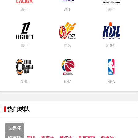
西甲
意甲
德甲
法甲
中超
韩篮甲
NBL
CBA
NBA
热门球队
世界杯
欧洲杯
黑山
科索沃
威尔士
直布罗陀
西班牙