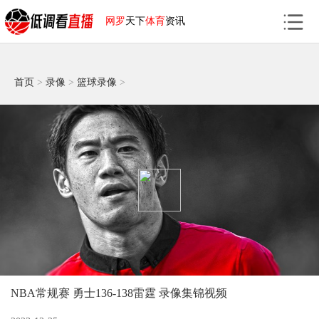
网罗
天下
体育
资讯
首页
>
录像
>
篮球录像
>
NBA常规赛 勇士136-138雷霆 录像集锦视频