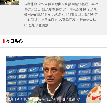
场录像回放
vs森林狼 全场录像回放由24直播网编辑整理，喜欢
看07月16日 NBA夏季联赛 步行者vs森林狼 全场录
像回放的球迷朋友，就请关注24直播网，我们会第
一时间提供07月16日 NBA夏季联赛 步行者vs森林
狼 全场录像回放
今日头条
比肩传奇！凯恩3届世界杯打进14球，追平盖德·穆勒并排前史第5