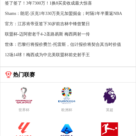
签了签了！3年7300万！1换8买卖收成最大惊喜
Shams：朗尼-沃克1年330万美元加盟掘金；时隔1年半重返NBA
官方：江苏肯帝亚签下30岁前吉林中锋曾繁日
联盟杯-迈阿密老千4-2圣路易斯 梅西两射一传
世体：巴黎行将报价费兰-托雷斯，估计报价将契合其当时价值
12场14球！梅西成为中北美联盟杯前史射手王
热门联赛
世界杯
欧洲杯
英超