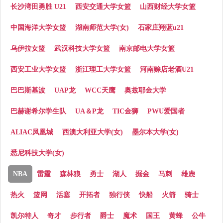
长沙湾田勇胜 U21
西安交通大学女篮
山西财经大学女篮
中国海洋大学女篮
湖南师范大学(女)
石家庄翔蓝u21
乌伊拉女篮
武汉科技大学女篮
南京邮电大学女篮
西安工业大学女篮
浙江理工大学女篮
河南赊店老酒U21
巴巴斯基波
UAP龙
WCC天鹰
奥兹耶金大学
巴赫谢希尔学生队
UA＆P龙
TIC金狮
PWU爱国者
ALIAC凤凰城
西澳大利亚大学(女)
墨尔本大学(女)
悉尼科技大学(女)
NBA
雷霆
森林狼
勇士
湖人
掘金
马刺
雄鹿
热火
篮网
活塞
开拓者
独行侠
快船
火箭
骑士
凯尔特人
奇才
步行者
爵士
魔术
国王
黄蜂
公牛