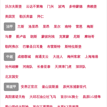
沃尔夫斯堡
云达不莱梅
门兴
波鸿
多特蒙德
弗赖堡
美因茨
勒沃库森
拜仁
法甲
兰斯
洛里昂
里昂
里尔
南特
雷恩
梅斯
马赛
图卢兹
朗斯
蒙彼利埃
克莱蒙
尼斯
摩纳哥
勒阿弗尔
巴黎圣日耳曼
布雷斯特
斯特拉斯堡
中超
成都蓉城
南通支云
大连人
梅州客家
上海海港
沧州雄狮
河南队
长春亚泰
天津津门虎
深圳队
北京国安
韩篮甲
安养正官庄
釜山宙斯盾
原州东浦新世代
高阳索诺天枪
大邱石油公社飞马
首尔SK骑士
昌原LG猎隼
蔚山现代太阳神
首尔三星雷电
水原KT音速弹