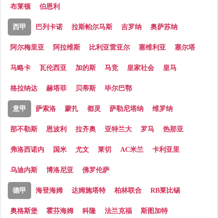
布莱顿
伯恩利
西甲
巴列卡诺
拉斯帕尔马斯
吉罗纳
奥萨苏纳
阿尔梅里亚
阿拉维斯
比利亚雷亚尔
塞维利亚
塞尔塔
马略卡
瓦伦西亚
加的斯
马竞
皇家社会
皇马
格拉纳达
赫塔菲
贝蒂斯
毕尔巴鄂
意甲
萨索洛
蒙扎
都灵
萨勒尼塔纳
维罗纳
那不勒斯
恩波利
拉齐奥
亚特兰大
罗马
热那亚
弗洛西诺内
国米
尤文
莱切
AC米兰
卡利亚里
乌迪内斯
博洛尼亚
佛罗伦萨
德甲
海登海姆
达姆施塔特
柏林联合
RB莱比锡
奥格斯堡
霍芬海姆
科隆
法兰克福
斯图加特