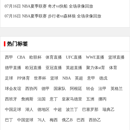
07月16日 NBA夏季联赛 奇才vs快船 全场录像回放
07月16日 NBA夏季联赛 步行者vs森林狼 全场录像回放
热门标签
西甲
CBA
欧联杯
体育直播
UFC直播
WWE直播
篮球直播
德甲直播
欧冠直播
亚冠直播
英超直播
聚力体st育
体育
足球
PP体育
世界杯
篮球
NBA
英超
意甲
德戊
球会友谊
西协丙
德甲
国家队
阿根廷
转会
法甲
英格兰
西班牙
詹姆斯
法国
意丁
皇家马德里
五洲
挪丙
中国足球
湖人
德地区
中超
波兰丁
巴塞罗那
瑞典乙
巴丁
中国篮球
76人
梅西
俄乙B
巴西
西协乙