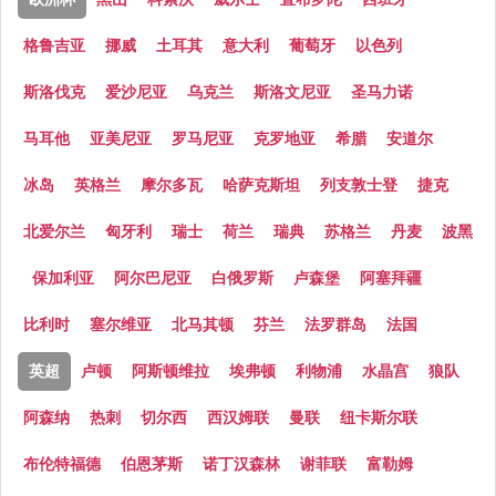
格鲁吉亚
挪威
土耳其
意大利
葡萄牙
以色列
斯洛伐克
爱沙尼亚
乌克兰
斯洛文尼亚
圣马力诺
马耳他
亚美尼亚
罗马尼亚
克罗地亚
希腊
安道尔
冰岛
英格兰
摩尔多瓦
哈萨克斯坦
列支敦士登
捷克
北爱尔兰
匈牙利
瑞士
荷兰
瑞典
苏格兰
丹麦
波黑
保加利亚
阿尔巴尼亚
白俄罗斯
卢森堡
阿塞拜疆
比利时
塞尔维亚
北马其顿
芬兰
法罗群岛
法国
英超
卢顿
阿斯顿维拉
埃弗顿
利物浦
水晶宫
狼队
阿森纳
热刺
切尔西
西汉姆联
曼联
纽卡斯尔联
布伦特福德
伯恩茅斯
诺丁汉森林
谢菲联
富勒姆