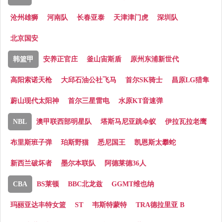
沧州雄狮
河南队
长春亚泰
天津津门虎
深圳队
北京国安
韩篮甲
安养正官庄
釜山宙斯盾
原州东浦新世代
高阳索诺天枪
大邱石油公社飞马
首尔SK骑士
昌原LG猎隼
蔚山现代太阳神
首尔三星雷电
水原KT音速弹
NBL
澳甲联西部明星队
塔斯马尼亚跳伞蚁
伊拉瓦拉老鹰
布里斯班子弹
珀斯野猫
悉尼国王
凯恩斯太攀蛇
新西兰破坏者
墨尔本联队
阿德莱德36人
CBA
BS莱顿
BBC北龙兹
GGMT维也纳
玛丽亚达丰特女篮
ST
韦斯特蒙特
TRA德拉里亚 B