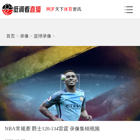
网罗
天下
体育
资讯
首页
>
录像
>
篮球录像
>
NBA常规赛 爵士120-134雷霆 录像集锦视频