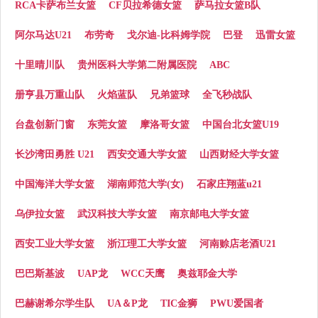
RCA卡萨布兰女篮
CF贝拉希德女篮
萨马拉女篮B队
阿尔马达U21
布劳奇
戈尔迪-比科姆学院
巴登
迅雷女篮
十里晴川队
贵州医科大学第二附属医院
ABC
册亨县万重山队
火焰蓝队
兄弟篮球
全飞秒战队
台盘创新门窗
东莞女篮
摩洛哥女篮
中国台北女篮U19
长沙湾田勇胜 U21
西安交通大学女篮
山西财经大学女篮
中国海洋大学女篮
湖南师范大学(女)
石家庄翔蓝u21
乌伊拉女篮
武汉科技大学女篮
南京邮电大学女篮
西安工业大学女篮
浙江理工大学女篮
河南赊店老酒U21
巴巴斯基波
UAP龙
WCC天鹰
奥兹耶金大学
巴赫谢希尔学生队
UA＆P龙
TIC金狮
PWU爱国者