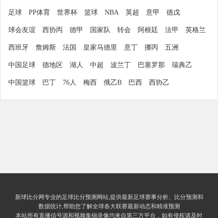
足球
PP体育
世界杯
篮球
NBA
英超
意甲
德戊
球会友谊
西协丙
德甲
国家队
转会
阿根廷
法甲
英格兰
西班牙
詹姆斯
法国
皇家马德里
意丁
挪丙
五洲
中国足球
德地区
湖人
中超
波兰丁
巴塞罗那
瑞典乙
中国篮球
巴丁
76人
梅西
俄乙B
巴西
西协乙
新球比分网专业的足球比分预测网站,提供最新足球赛事分析、比分预测和
数据统计,帮助您了解全球各大联赛最新动态和精准预测
本站所有直播信号源和视频集锦录像均来自第三方平台，如有侵权请及时