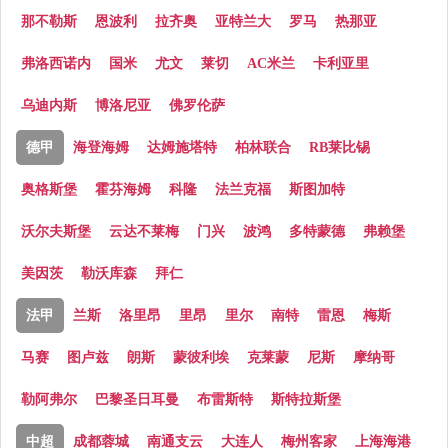
那不勒斯
恩波利
拉齐奥
亚特兰大
罗马
热那亚
弗洛西诺内
国米
尤文
莱切
AC米兰
卡利亚里
乌迪内斯
博洛尼亚
佛罗伦萨
德甲
海登海姆
达姆施塔特
柏林联合
RB莱比锡
奥格斯堡
霍芬海姆
科隆
法兰克福
斯图加特
沃尔夫斯堡
云达不莱梅
门兴
波鸿
多特蒙德
弗赖堡
美因茨
勒沃库森
拜仁
法甲
兰斯
洛里昂
里昂
里尔
南特
雷恩
梅斯
马赛
图卢兹
朗斯
蒙彼利埃
克莱蒙
尼斯
摩纳哥
勒阿弗尔
巴黎圣日耳曼
布雷斯特
斯特拉斯堡
中超
成都蓉城
南通支云
大连人
梅州客家
上海海港