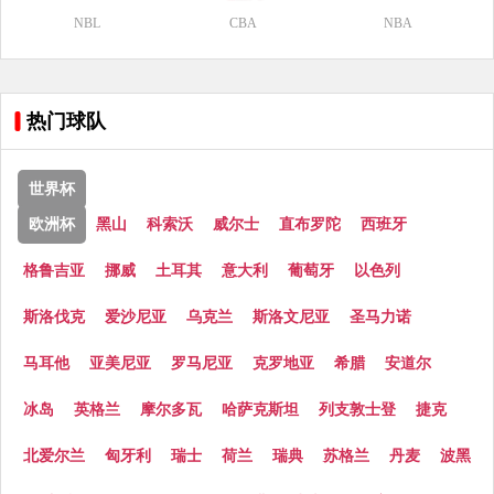
NBL
CBA
NBA
热门球队
世界杯
欧洲杯
黑山
科索沃
威尔士
直布罗陀
西班牙
格鲁吉亚
挪威
土耳其
意大利
葡萄牙
以色列
斯洛伐克
爱沙尼亚
乌克兰
斯洛文尼亚
圣马力诺
马耳他
亚美尼亚
罗马尼亚
克罗地亚
希腊
安道尔
冰岛
英格兰
摩尔多瓦
哈萨克斯坦
列支敦士登
捷克
北爱尔兰
匈牙利
瑞士
荷兰
瑞典
苏格兰
丹麦
波黑