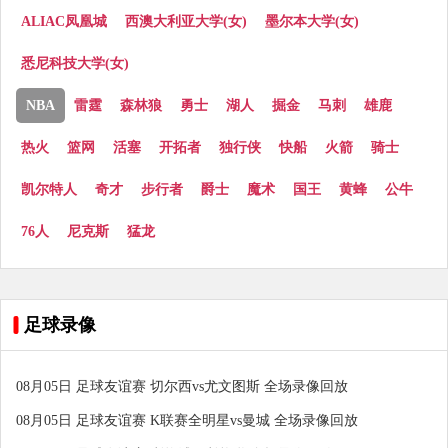
ALIAC凤凰城
西澳大利亚大学(女)
墨尔本大学(女)
悉尼科技大学(女)
NBA
雷霆
森林狼
勇士
湖人
掘金
马刺
雄鹿
热火
篮网
活塞
开拓者
独行侠
快船
火箭
骑士
凯尔特人
奇才
步行者
爵士
魔术
国王
黄蜂
公牛
76人
尼克斯
猛龙
足球录像
08月05日 足球友谊赛 切尔西vs尤文图斯 全场录像回放
08月05日 足球友谊赛 K联赛全明星vs曼城 全场录像回放