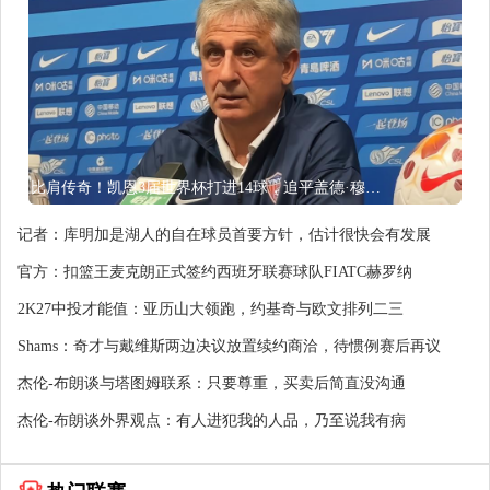
比肩传奇！凯恩3届世界杯打进14球，追平盖德·穆勒并排前史第5
记者：库明加是湖人的自在球员首要方针，估计很快会有发展
官方：扣篮王麦克朗正式签约西班牙联赛球队FIATC赫罗纳
2K27中投才能值：亚历山大领跑，约基奇与欧文排列二三
Shams：奇才与戴维斯两边决议放置续约商洽，待惯例赛后再议
杰伦-布朗谈与塔图姆联系：只要尊重，买卖后简直没沟通
杰伦-布朗谈外界观点：有人进犯我的人品，乃至说我有病