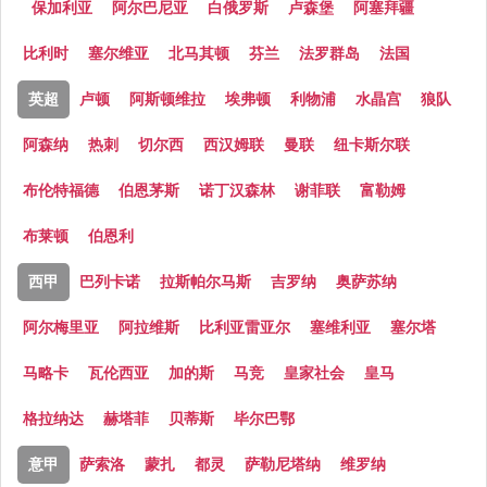
保加利亚
阿尔巴尼亚
白俄罗斯
卢森堡
阿塞拜疆
比利时
塞尔维亚
北马其顿
芬兰
法罗群岛
法国
英超
卢顿
阿斯顿维拉
埃弗顿
利物浦
水晶宫
狼队
阿森纳
热刺
切尔西
西汉姆联
曼联
纽卡斯尔联
布伦特福德
伯恩茅斯
诺丁汉森林
谢菲联
富勒姆
布莱顿
伯恩利
西甲
巴列卡诺
拉斯帕尔马斯
吉罗纳
奥萨苏纳
阿尔梅里亚
阿拉维斯
比利亚雷亚尔
塞维利亚
塞尔塔
马略卡
瓦伦西亚
加的斯
马竞
皇家社会
皇马
格拉纳达
赫塔菲
贝蒂斯
毕尔巴鄂
意甲
萨索洛
蒙扎
都灵
萨勒尼塔纳
维罗纳