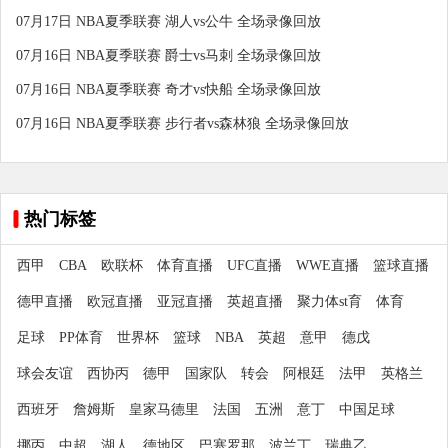
07月17日 NBA夏季联赛 湖人vs公牛 全场录像回放
07月16日 NBA夏季联赛 爵士vs马刺 全场录像回放
07月16日 NBA夏季联赛 奇才vs快船 全场录像回放
07月16日 NBA夏季联赛 步行者vs森林狼 全场录像回放
热门标签
西甲
CBA
欧联杯
体育直播
UFC直播
WWE直播
篮球直播
德甲直播
欧冠直播
亚冠直播
英超直播
聚力体st育
体育
足球
PP体育
世界杯
篮球
NBA
英超
意甲
德戊
球会友谊
西协丙
德甲
国家队
转会
阿根廷
法甲
英格兰
西班牙
詹姆斯
皇家马德里
法国
五洲
意丁
中国足球
挪丙
中超
湖人
德地区
巴塞罗那
波兰丁
瑞典乙