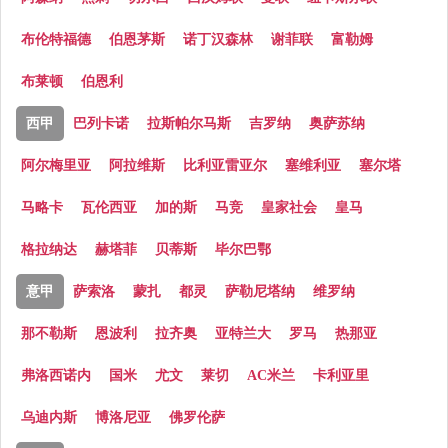
布伦特福德
伯恩茅斯
诺丁汉森林
谢菲联
富勒姆
布莱顿
伯恩利
西甲
巴列卡诺
拉斯帕尔马斯
吉罗纳
奥萨苏纳
阿尔梅里亚
阿拉维斯
比利亚雷亚尔
塞维利亚
塞尔塔
马略卡
瓦伦西亚
加的斯
马竞
皇家社会
皇马
格拉纳达
赫塔菲
贝蒂斯
毕尔巴鄂
意甲
萨索洛
蒙扎
都灵
萨勒尼塔纳
维罗纳
那不勒斯
恩波利
拉齐奥
亚特兰大
罗马
热那亚
弗洛西诺内
国米
尤文
莱切
AC米兰
卡利亚里
乌迪内斯
博洛尼亚
佛罗伦萨