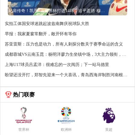
比肩传奇！凯恩3届世界杯打进14球，追平盖德·穆勒并排前史第5
实拍工体国安球迷跳起波兹南舞庆祝球队大胜
早报：我家夏窗常翻开，敞开怀有等你
苏亚雷斯：压力也是动力，所有人刺探分数关于赛季命运的含义
成都蓉城VS云南玉昆：杨明洋廖力生坐镇中场，3大主力领衔，费
利佩冲击
上海U17球员吕孟洋：很难忘的一次阅历；下一站马德里
盼望还没开打，郑智先迎来一个大喜讯，青岛西海岸制胜河南根本
稳了
热门联赛
世界杯
欧洲杯
英超