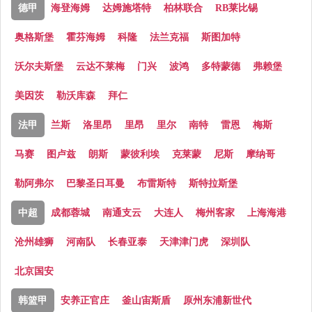
德甲
海登海姆
达姆施塔特
柏林联合
RB莱比锡
奥格斯堡
霍芬海姆
科隆
法兰克福
斯图加特
沃尔夫斯堡
云达不莱梅
门兴
波鸿
多特蒙德
弗赖堡
美因茨
勒沃库森
拜仁
法甲
兰斯
洛里昂
里昂
里尔
南特
雷恩
梅斯
马赛
图卢兹
朗斯
蒙彼利埃
克莱蒙
尼斯
摩纳哥
勒阿弗尔
巴黎圣日耳曼
布雷斯特
斯特拉斯堡
中超
成都蓉城
南通支云
大连人
梅州客家
上海海港
沧州雄狮
河南队
长春亚泰
天津津门虎
深圳队
北京国安
韩篮甲
安养正官庄
釜山宙斯盾
原州东浦新世代