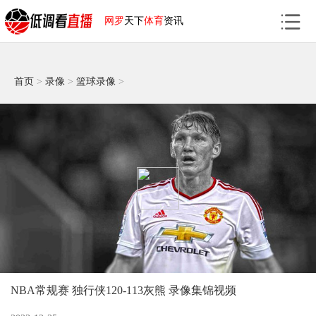
网罗
天下
体育
资讯
首页
>
录像
>
篮球录像
>
NBA常规赛 独行侠120-113灰熊 录像集锦视频