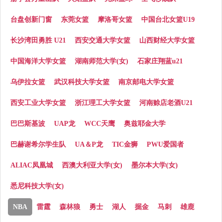
台盘创新门窗
东莞女篮
摩洛哥女篮
中国台北女篮U19
长沙湾田勇胜 U21
西安交通大学女篮
山西财经大学女篮
中国海洋大学女篮
湖南师范大学(女)
石家庄翔蓝u21
乌伊拉女篮
武汉科技大学女篮
南京邮电大学女篮
西安工业大学女篮
浙江理工大学女篮
河南赊店老酒U21
巴巴斯基波
UAP龙
WCC天鹰
奥兹耶金大学
巴赫谢希尔学生队
UA＆P龙
TIC金狮
PWU爱国者
ALIAC凤凰城
西澳大利亚大学(女)
墨尔本大学(女)
悉尼科技大学(女)
NBA
雷霆
森林狼
勇士
湖人
掘金
马刺
雄鹿