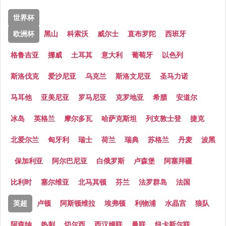
世界杯
欧洲杯
黑山
科索沃
威尔士
直布罗陀
西班牙
格鲁吉亚
挪威
土耳其
意大利
葡萄牙
以色列
斯洛伐克
爱沙尼亚
乌克兰
斯洛文尼亚
圣马力诺
马耳他
亚美尼亚
罗马尼亚
克罗地亚
希腊
安道尔
冰岛
英格兰
摩尔多瓦
哈萨克斯坦
列支敦士登
捷克
北爱尔兰
匈牙利
瑞士
荷兰
瑞典
苏格兰
丹麦
波黑
保加利亚
阿尔巴尼亚
白俄罗斯
卢森堡
阿塞拜疆
比利时
塞尔维亚
北马其顿
芬兰
法罗群岛
法国
英超
卢顿
阿斯顿维拉
埃弗顿
利物浦
水晶宫
狼队
阿森纳
热刺
切尔西
西汉姆联
曼联
纽卡斯尔联