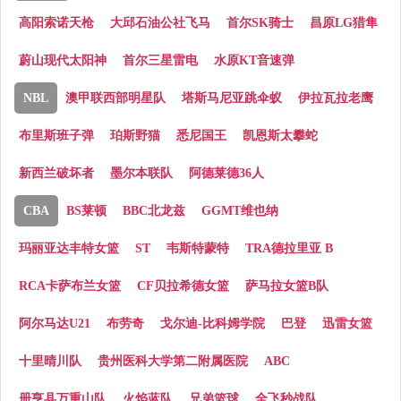
高阳索诺天枪
大邱石油公社飞马
首尔SK骑士
昌原LG猎隼
蔚山现代太阳神
首尔三星雷电
水原KT音速弹
NBL
澳甲联西部明星队
塔斯马尼亚跳伞蚁
伊拉瓦拉老鹰
布里斯班子弹
珀斯野猫
悉尼国王
凯恩斯太攀蛇
新西兰破坏者
墨尔本联队
阿德莱德36人
CBA
BS莱顿
BBC北龙兹
GGMT维也纳
玛丽亚达丰特女篮
ST
韦斯特蒙特
TRA德拉里亚 B
RCA卡萨布兰女篮
CF贝拉希德女篮
萨马拉女篮B队
阿尔马达U21
布劳奇
戈尔迪-比科姆学院
巴登
迅雷女篮
十里晴川队
贵州医科大学第二附属医院
ABC
册亨县万重山队
火焰蓝队
兄弟篮球
全飞秒战队