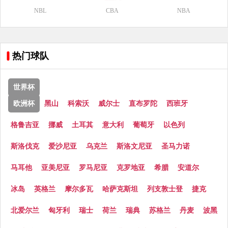
NBL
CBA
NBA
热门球队
世界杯
欧洲杯
黑山
科索沃
威尔士
直布罗陀
西班牙
格鲁吉亚
挪威
土耳其
意大利
葡萄牙
以色列
斯洛伐克
爱沙尼亚
乌克兰
斯洛文尼亚
圣马力诺
马耳他
亚美尼亚
罗马尼亚
克罗地亚
希腊
安道尔
冰岛
英格兰
摩尔多瓦
哈萨克斯坦
列支敦士登
捷克
北爱尔兰
匈牙利
瑞士
荷兰
瑞典
苏格兰
丹麦
波黑