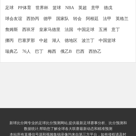
足球
PP体育
世界杯
篮球
NBA
英超
意甲
德戊
球会友谊
西协丙
德甲
国家队
转会
阿根廷
法甲
英格兰
詹姆斯
西班牙
皇家马德里
法国
中国足球
五洲
意丁
挪丙
巴塞罗那
中超
湖人
德地区
波兰丁
中国篮球
瑞典乙
76人
巴丁
梅西
俄乙B
巴西
西协乙
新球比分网专业的足球比分预测网站,提供最新足球赛事分析、比分预测和
数据统计,帮助您了解全球各大联赛最新动态和精准预测
本站所有直播信号源和视频集锦录像均来自第三方平台，如有侵权请及时