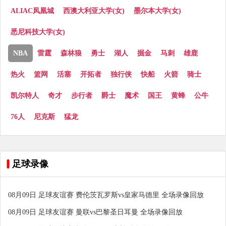
ALIAC凤凰城
西澳大利亚大学(女)
墨尔本大学(女)
悉尼科技大学(女)
NBA
雷霆
森林狼
勇士
湖人
掘金
马刺
雄鹿
热火
篮网
活塞
开拓者
独行侠
快船
火箭
骑士
凯尔特人
奇才
步行者
爵士
魔术
国王
黄蜂
公牛
76人
尼克斯
猛龙
足球录像
08月09日 足球友谊赛 费伦茨瓦罗斯vs皇家马德里 全场录像回放
08月09日 足球友谊赛 曼联vs巴黎圣日耳曼 全场录像回放