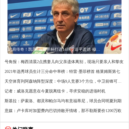
比肩传奇！凯恩3届世界杯打进14球，追平盖德·穆勒并排前史第5
号角报：梅西清晨2点携妻儿向父亲遗体离别，现场只要亲人和挚友
2021年选秀球员生计三分命中率榜：特雷·墨菲榜首 格莱姆斯第七
天空体育列阿森纳阵型深度：中场9人竞赛3个方位，中卫前锋可加
强
记者：威洛克愿意在今夏脱离纽卡，寻求安稳的进场时机
斯基拉：萨索洛、都灵和帕尔马均有意福蒂尼，球员合同明夏到期
意媒：卢卡库对加盟费内巴切持敞开情绪，那不勒斯要价1200万欧