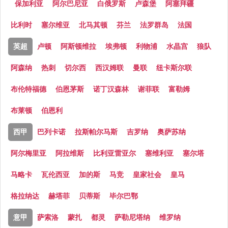
保加利亚
阿尔巴尼亚
白俄罗斯
卢森堡
阿塞拜疆
比利时
塞尔维亚
北马其顿
芬兰
法罗群岛
法国
英超
卢顿
阿斯顿维拉
埃弗顿
利物浦
水晶宫
狼队
阿森纳
热刺
切尔西
西汉姆联
曼联
纽卡斯尔联
布伦特福德
伯恩茅斯
诺丁汉森林
谢菲联
富勒姆
布莱顿
伯恩利
西甲
巴列卡诺
拉斯帕尔马斯
吉罗纳
奥萨苏纳
阿尔梅里亚
阿拉维斯
比利亚雷亚尔
塞维利亚
塞尔塔
马略卡
瓦伦西亚
加的斯
马竞
皇家社会
皇马
格拉纳达
赫塔菲
贝蒂斯
毕尔巴鄂
意甲
萨索洛
蒙扎
都灵
萨勒尼塔纳
维罗纳