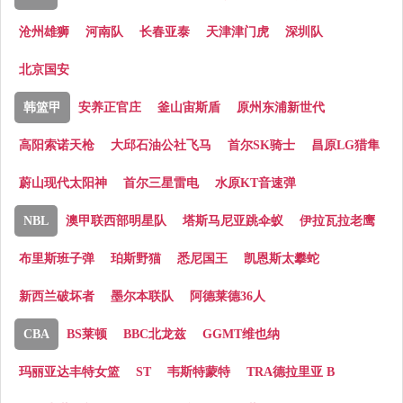
沧州雄狮
河南队
长春亚泰
天津津门虎
深圳队
北京国安
韩篮甲
安养正官庄
釜山宙斯盾
原州东浦新世代
高阳索诺天枪
大邱石油公社飞马
首尔SK骑士
昌原LG猎隼
蔚山现代太阳神
首尔三星雷电
水原KT音速弹
NBL
澳甲联西部明星队
塔斯马尼亚跳伞蚁
伊拉瓦拉老鹰
布里斯班子弹
珀斯野猫
悉尼国王
凯恩斯太攀蛇
新西兰破坏者
墨尔本联队
阿德莱德36人
CBA
BS莱顿
BBC北龙兹
GGMT维也纳
玛丽亚达丰特女篮
ST
韦斯特蒙特
TRA德拉里亚 B