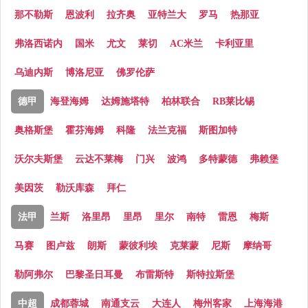
那不勒斯
恩波利
拉齐奥
亚特兰大
罗马
热那亚
弗洛西诺内
国米
尤文
莱切
AC米兰
卡利亚里
乌迪内斯
博洛尼亚
佛罗伦萨
德甲
海登海姆
达姆施塔特
柏林联合
RB莱比锡
奥格斯堡
霍芬海姆
科隆
法兰克福
斯图加特
沃尔夫斯堡
云达不莱梅
门兴
波鸿
多特蒙德
弗赖堡
美因茨
勒沃库森
拜仁
法甲
兰斯
洛里昂
里昂
里尔
南特
雷恩
梅斯
马赛
图卢兹
朗斯
蒙彼利埃
克莱蒙
尼斯
摩纳哥
勒阿弗尔
巴黎圣日耳曼
布雷斯特
斯特拉斯堡
中超
成都蓉城
南通支云
大连人
梅州客家
上海海港