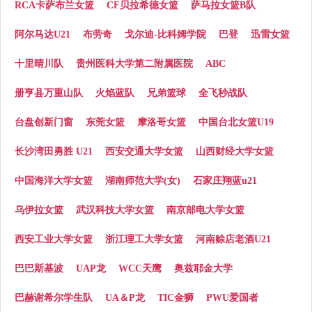
RCA卡萨布兰女篮
CF贝拉希德女篮
萨马拉女篮B队
阿尔马达U21
布劳奇
戈尔迪-比科姆学院
巴登
迅雷女篮
十里晴川队
贵州医科大学第二附属医院
ABC
册亨县万重山队
火焰蓝队
兄弟篮球
全飞秒战队
台盘创新门窗
东莞女篮
摩洛哥女篮
中国台北女篮U19
长沙湾田勇胜 U21
西安交通大学女篮
山西财经大学女篮
中国海洋大学女篮
湖南师范大学(女)
石家庄翔蓝u21
乌伊拉女篮
武汉科技大学女篮
南京邮电大学女篮
西安工业大学女篮
浙江理工大学女篮
河南赊店老酒U21
巴巴斯基波
UAP龙
WCC天鹰
奥兹耶金大学
巴赫谢希尔学生队
UA＆P龙
TIC金狮
PWU爱国者