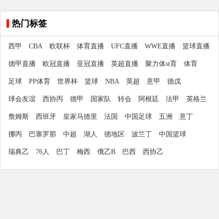
热门标签
西甲
CBA
欧联杯
体育直播
UFC直播
WWE直播
篮球直播
德甲直播
欧冠直播
亚冠直播
英超直播
聚力体st育
体育
足球
PP体育
世界杯
篮球
NBA
英超
意甲
德戊
球会友谊
西协丙
德甲
国家队
转会
阿根廷
法甲
英格兰
詹姆斯
西班牙
皇家马德里
法国
中国足球
五洲
意丁
挪丙
巴塞罗那
中超
湖人
德地区
波兰丁
中国篮球
瑞典乙
76人
巴丁
梅西
俄乙B
巴西
西协乙