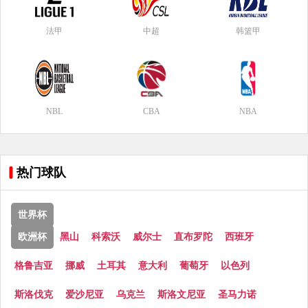
法甲
中超
韩篮甲
NBL
CBA
NBA
热门球队
世界杯
欧洲杯
黑山
科索沃
威尔士
直布罗陀
西班牙
格鲁吉亚
挪威
土耳其
意大利
葡萄牙
以色列
斯洛伐克
爱沙尼亚
乌克兰
斯洛文尼亚
圣马力诺