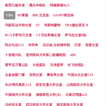
新西兰破坏者
墨尔本联队
阿德莱德36人
CBA
BS莱顿
BBC北龙兹
GGMT维也纳
玛丽亚达丰特女篮
ST
韦斯特蒙特
TRA德拉里亚 B
RCA卡萨布兰女篮
CF贝拉希德女篮
萨马拉女篮B队
阿尔马达U21
布劳奇
戈尔迪-比科姆学院
巴登
迅雷女篮
十里晴川队
贵州医科大学第二附属医院
ABC
册亨县万重山队
火焰蓝队
兄弟篮球
全飞秒战队
台盘创新门窗
东莞女篮
摩洛哥女篮
中国台北女篮U19
长沙湾田勇胜 U21
西安交通大学女篮
山西财经大学女篮
中国海洋大学女篮
湖南师范大学(女)
石家庄翔蓝u21
乌伊拉女篮
武汉科技大学女篮
南京邮电大学女篮