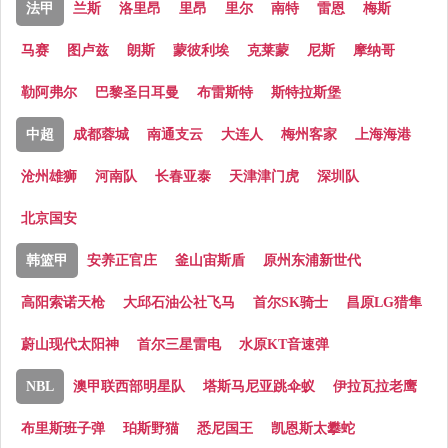
法甲
兰斯
洛里昂
里昂
里尔
南特
雷恩
梅斯
马赛
图卢兹
朗斯
蒙彼利埃
克莱蒙
尼斯
摩纳哥
勒阿弗尔
巴黎圣日耳曼
布雷斯特
斯特拉斯堡
中超
成都蓉城
南通支云
大连人
梅州客家
上海海港
沧州雄狮
河南队
长春亚泰
天津津门虎
深圳队
北京国安
韩篮甲
安养正官庄
釜山宙斯盾
原州东浦新世代
高阳索诺天枪
大邱石油公社飞马
首尔SK骑士
昌原LG猎隼
蔚山现代太阳神
首尔三星雷电
水原KT音速弹
NBL
澳甲联西部明星队
塔斯马尼亚跳伞蚁
伊拉瓦拉老鹰
布里斯班子弹
珀斯野猫
悉尼国王
凯恩斯太攀蛇