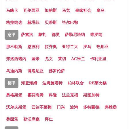
马略卡
瓦伦西亚
加的斯
马竞
皇家社会
皇马
格拉纳达
赫塔菲
贝蒂斯
毕尔巴鄂
意甲
萨索洛
蒙扎
都灵
萨勒尼塔纳
维罗纳
那不勒斯
恩波利
拉齐奥
亚特兰大
罗马
热那亚
弗洛西诺内
国米
尤文
莱切
AC米兰
卡利亚里
乌迪内斯
博洛尼亚
佛罗伦萨
德甲
海登海姆
达姆施塔特
柏林联合
RB莱比锡
奥格斯堡
霍芬海姆
科隆
法兰克福
斯图加特
沃尔夫斯堡
云达不莱梅
门兴
波鸿
多特蒙德
弗赖堡
美因茨
勒沃库森
拜仁