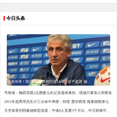
今日头条
比肩传奇！凯恩3届世界杯打进14球，追平盖德·穆勒并排前史第5
号角报：梅西清晨2点携妻儿向父亲遗体离别，现场只要亲人和挚友
2021年选秀球员生计三分命中率榜：特雷·墨菲榜首 格莱姆斯第七
天空体育列阿森纳阵型深度：中场9人竞赛3个方位，中卫前锋可加
强