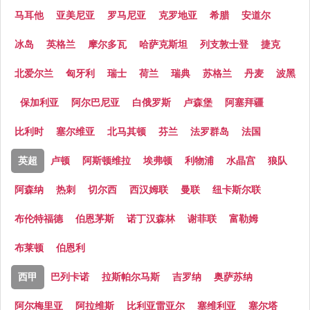
马耳他
亚美尼亚
罗马尼亚
克罗地亚
希腊
安道尔
冰岛
英格兰
摩尔多瓦
哈萨克斯坦
列支敦士登
捷克
北爱尔兰
匈牙利
瑞士
荷兰
瑞典
苏格兰
丹麦
波黑
保加利亚
阿尔巴尼亚
白俄罗斯
卢森堡
阿塞拜疆
比利时
塞尔维亚
北马其顿
芬兰
法罗群岛
法国
英超
卢顿
阿斯顿维拉
埃弗顿
利物浦
水晶宫
狼队
阿森纳
热刺
切尔西
西汉姆联
曼联
纽卡斯尔联
布伦特福德
伯恩茅斯
诺丁汉森林
谢菲联
富勒姆
布莱顿
伯恩利
西甲
巴列卡诺
拉斯帕尔马斯
吉罗纳
奥萨苏纳
阿尔梅里亚
阿拉维斯
比利亚雷亚尔
塞维利亚
塞尔塔