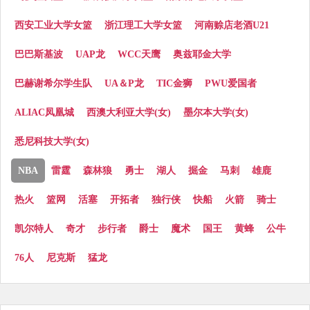
西安工业大学女篮
浙江理工大学女篮
河南赊店老酒U21
巴巴斯基波
UAP龙
WCC天鹰
奥兹耶金大学
巴赫谢希尔学生队
UA＆P龙
TIC金狮
PWU爱国者
ALIAC凤凰城
西澳大利亚大学(女)
墨尔本大学(女)
悉尼科技大学(女)
NBA
雷霆
森林狼
勇士
湖人
掘金
马刺
雄鹿
热火
篮网
活塞
开拓者
独行侠
快船
火箭
骑士
凯尔特人
奇才
步行者
爵士
魔术
国王
黄蜂
公牛
76人
尼克斯
猛龙