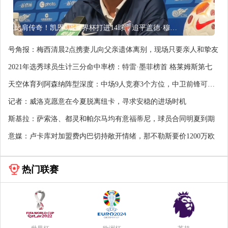
比肩传奇！凯恩3届世界杯打进14球，追平盖德·穆勒并排前史第5
号角报：梅西清晨2点携妻儿向父亲遗体离别，现场只要亲人和挚友
2021年选秀球员生计三分命中率榜：特雷·墨菲榜首 格莱姆斯第七
天空体育列阿森纳阵型深度：中场9人竞赛3个方位，中卫前锋可加
强
记者：威洛克愿意在今夏脱离纽卡，寻求安稳的进场时机
斯基拉：萨索洛、都灵和帕尔马均有意福蒂尼，球员合同明夏到期
意媒：卢卡库对加盟费内巴切持敞开情绪，那不勒斯要价1200万欧
热门联赛