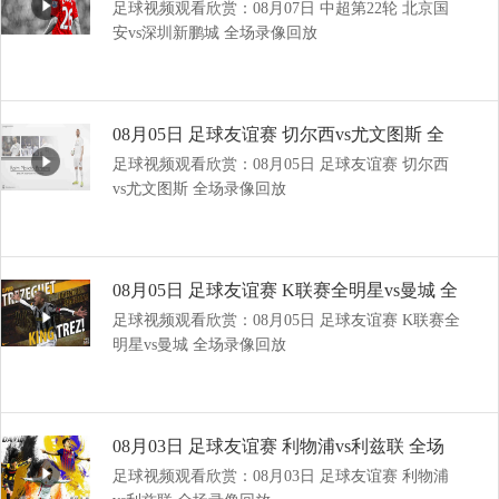
足球视频观看欣赏：08月07日 中超第22轮 北京国
全场录像回放
安vs深圳新鹏城 全场录像回放
08月05日 足球友谊赛 切尔西vs尤文图斯 全
足球视频观看欣赏：08月05日 足球友谊赛 切尔西
场录像回放
vs尤文图斯 全场录像回放
08月05日 足球友谊赛 K联赛全明星vs曼城 全
足球视频观看欣赏：08月05日 足球友谊赛 K联赛全
场录像回放
明星vs曼城 全场录像回放
08月03日 足球友谊赛 利物浦vs利兹联 全场
足球视频观看欣赏：08月03日 足球友谊赛 利物浦
录像回放