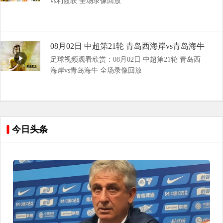
vs利兹联 全场录像回放
08月02日 中超第21轮 青岛西海岸vs青岛海牛
足球视频观看欣赏：08月02日 中超第21轮 青岛西
全场录像回放
海岸vs青岛海牛 全场录像回放
今日头条