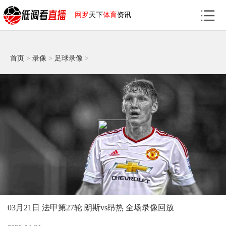
网罗
天下
体育
资讯
首页
>
录像
>
足球录像
>
03月21日 法甲第27轮 朗斯vs昂热 全场录像回放