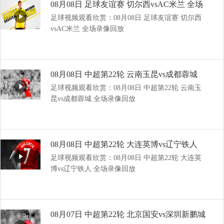
08月08日 足球友谊赛 切尔西vsAC米兰 全场
足球视频观看欣赏：08月08日 足球友谊赛 切尔西
录像回放
vsAC米兰 全场录像回放
08月08日 中超第22轮 云南玉昆vs成都蓉城
足球视频观看欣赏：08月08日 中超第22轮 云南玉
全场录像回放
昆vs成都蓉城 全场录像回放
08月08日 中超第22轮 大连英博vs辽宁铁人
足球视频观看欣赏：08月08日 中超第22轮 大连英
全场录像回放
博vs辽宁铁人 全场录像回放
08月07日 中超第22轮 北京国安vs深圳新鹏城