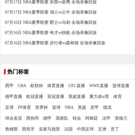
07月17日 NBA夏季联赛 灰熊vs老鹰 全场录像回放
07月17日 NBA夏季联赛 湖人vs公牛 全场录像回放
07月16日 NBA夏季联赛 爵士vs马刺 全场录像回放
07月16日 NBA夏季联赛 奇才vs快船 全场录像回放
07月16日 NBA夏季联赛 步行者vs森林狼 全场录像回放
热门标签
西甲
CBA
欧联杯
体育直播
UFC直播
WWE直播
篮球直播
德甲直播
欧冠直播
亚冠直播
英超直播
聚力体st育
体育
足球
PP体育
世界杯
篮球
NBA
英超
意甲
德戊
球会友谊
西协丙
德甲
国家队
转会
阿根廷
法甲
英格兰
詹姆斯
西班牙
皇家马德里
法国
中国足球
五洲
意丁