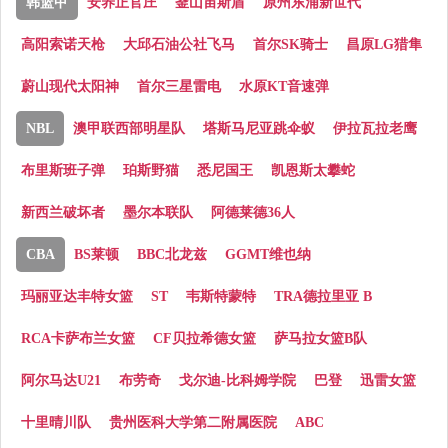
韩篮甲
安养正官庄
釜山宙斯盾
原州东浦新世代
高阳索诺天枪
大邱石油公社飞马
首尔SK骑士
昌原LG猎隼
蔚山现代太阳神
首尔三星雷电
水原KT音速弹
NBL
澳甲联西部明星队
塔斯马尼亚跳伞蚁
伊拉瓦拉老鹰
布里斯班子弹
珀斯野猫
悉尼国王
凯恩斯太攀蛇
新西兰破坏者
墨尔本联队
阿德莱德36人
CBA
BS莱顿
BBC北龙兹
GGMT维也纳
玛丽亚达丰特女篮
ST
韦斯特蒙特
TRA德拉里亚 B
RCA卡萨布兰女篮
CF贝拉希德女篮
萨马拉女篮B队
阿尔马达U21
布劳奇
戈尔迪-比科姆学院
巴登
迅雷女篮
十里晴川队
贵州医科大学第二附属医院
ABC