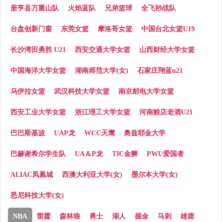
册亨县万重山队
火焰蓝队
兄弟篮球
全飞秒战队
台盘创新门窗
东莞女篮
摩洛哥女篮
中国台北女篮U19
长沙湾田勇胜 U21
西安交通大学女篮
山西财经大学女篮
中国海洋大学女篮
湖南师范大学(女)
石家庄翔蓝u21
乌伊拉女篮
武汉科技大学女篮
南京邮电大学女篮
西安工业大学女篮
浙江理工大学女篮
河南赊店老酒U21
巴巴斯基波
UAP龙
WCC天鹰
奥兹耶金大学
巴赫谢希尔学生队
UA＆P龙
TIC金狮
PWU爱国者
ALIAC凤凰城
西澳大利亚大学(女)
墨尔本大学(女)
悉尼科技大学(女)
NBA
雷霆
森林狼
勇士
湖人
掘金
马刺
雄鹿