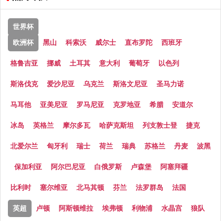
世界杯
欧洲杯
黑山
科索沃
威尔士
直布罗陀
西班牙
格鲁吉亚
挪威
土耳其
意大利
葡萄牙
以色列
斯洛伐克
爱沙尼亚
乌克兰
斯洛文尼亚
圣马力诺
马耳他
亚美尼亚
罗马尼亚
克罗地亚
希腊
安道尔
冰岛
英格兰
摩尔多瓦
哈萨克斯坦
列支敦士登
捷克
北爱尔兰
匈牙利
瑞士
荷兰
瑞典
苏格兰
丹麦
波黑
保加利亚
阿尔巴尼亚
白俄罗斯
卢森堡
阿塞拜疆
比利时
塞尔维亚
北马其顿
芬兰
法罗群岛
法国
英超
卢顿
阿斯顿维拉
埃弗顿
利物浦
水晶宫
狼队