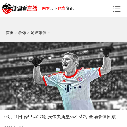
网罗
天下
体育
资讯
首页
>
录像
>
足球录像
>
03月21日 德甲第27轮 沃尔夫斯堡vs不莱梅 全场录像回放