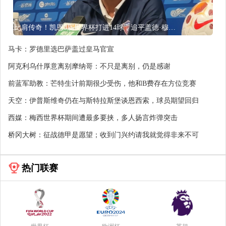
比肩传奇！凯恩3届世界杯打进14球，追平盖德·穆勒并排前史第5
马卡：罗德里选巴萨盖过皇马官宣
阿克利乌什厚意离别摩纳哥：不只是离别，仍是感谢
前蓝军助教：芒特生计前期很少受伤，他和B费存在方位竞赛
天空：伊普斯维奇仍在与斯特拉斯堡谈恩西索，球员期望回归
西媒：梅西世界杯期间遭最多要挟，多人扬言炸弹突击
桥冈大树：征战德甲是愿望；收到门兴约请我就觉得非来不可
热门联赛