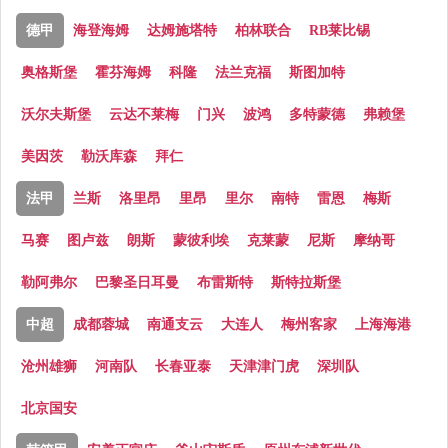
德甲
海登海姆
达姆施塔特
柏林联合
RB莱比锡
奥格斯堡
霍芬海姆
科隆
法兰克福
斯图加特
沃尔夫斯堡
云达不莱梅
门兴
波鸿
多特蒙德
弗赖堡
美因茨
勒沃库森
拜仁
法甲
兰斯
洛里昂
里昂
里尔
南特
雷恩
梅斯
马赛
图卢兹
朗斯
蒙彼利埃
克莱蒙
尼斯
摩纳哥
勒阿弗尔
巴黎圣日耳曼
布雷斯特
斯特拉斯堡
中超
成都蓉城
南通支云
大连人
梅州客家
上海海港
沧州雄狮
河南队
长春亚泰
天津津门虎
深圳队
北京国安