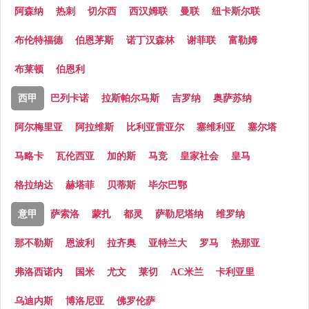
阿森纳
热刺
切尔西
西汉姆联
曼联
纽卡斯尔联
布伦特福德
伯恩茅斯
诺丁汉森林
谢菲联
富勒姆
布莱顿
伯恩利
西甲
巴列卡诺
拉斯帕尔马斯
吉罗纳
奥萨苏纳
阿尔梅里亚
阿拉维斯
比利亚雷亚尔
塞维利亚
塞尔塔
马略卡
瓦伦西亚
加的斯
马竞
皇家社会
皇马
格拉纳达
赫塔菲
贝蒂斯
毕尔巴鄂
意甲
萨索洛
蒙扎
都灵
萨勒尼塔纳
维罗纳
那不勒斯
恩波利
拉齐奥
亚特兰大
罗马
热那亚
弗洛西诺内
国米
尤文
莱切
AC米兰
卡利亚里
乌迪内斯
博洛尼亚
佛罗伦萨