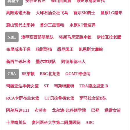
韩篮甲
安养正官庄
釜山宙斯盾
原州东浦新世代
高阳索诺天枪
大邱石油公社飞马
首尔SK骑士
昌原LG猎隼
蔚山现代太阳神
首尔三星雷电
水原KT音速弹
NBL
澳甲联西部明星队
塔斯马尼亚跳伞蚁
伊拉瓦拉老鹰
布里斯班子弹
珀斯野猫
悉尼国王
凯恩斯太攀蛇
新西兰破坏者
墨尔本联队
阿德莱德36人
CBA
BS莱顿
BBC北龙兹
GGMT维也纳
玛丽亚达丰特女篮
ST
韦斯特蒙特
TRA德拉里亚 B
RCA卡萨布兰女篮
CF贝拉希德女篮
萨马拉女篮B队
阿尔马达U21
布劳奇
戈尔迪-比科姆学院
巴登
迅雷女篮
十里晴川队
贵州医科大学第二附属医院
ABC