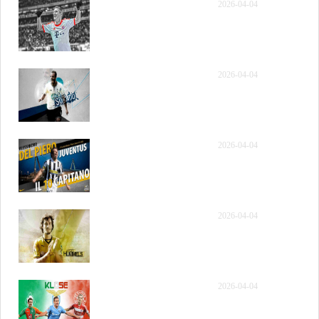
[进球视频]对轰世界波！
2026-04-04
阿诺德送助攻，维尼修斯
内切精彩兜射破门！
[进球视频]这球无解！莫
2026-04-04
利纳超远距离世界波直钻
死角，马竞2-2扳平皇马
[进球视频]状态火热！马
2026-04-04
竞后场传球失误，巴尔韦
德断球后外脚背破门
[进球视频]皇马扳平比
2026-04-04
分！迪亚斯突破造点，维
尼修斯点射破门
[进球视频]赏心悦目！马
2026-04-04
竞打出花哨配合，卢克曼