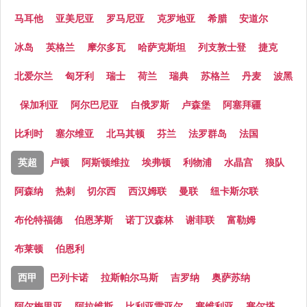
马耳他
亚美尼亚
罗马尼亚
克罗地亚
希腊
安道尔
冰岛
英格兰
摩尔多瓦
哈萨克斯坦
列支敦士登
捷克
北爱尔兰
匈牙利
瑞士
荷兰
瑞典
苏格兰
丹麦
波黑
保加利亚
阿尔巴尼亚
白俄罗斯
卢森堡
阿塞拜疆
比利时
塞尔维亚
北马其顿
芬兰
法罗群岛
法国
英超
卢顿
阿斯顿维拉
埃弗顿
利物浦
水晶宫
狼队
阿森纳
热刺
切尔西
西汉姆联
曼联
纽卡斯尔联
布伦特福德
伯恩茅斯
诺丁汉森林
谢菲联
富勒姆
布莱顿
伯恩利
西甲
巴列卡诺
拉斯帕尔马斯
吉罗纳
奥萨苏纳
阿尔梅里亚
阿拉维斯
比利亚雷亚尔
塞维利亚
塞尔塔