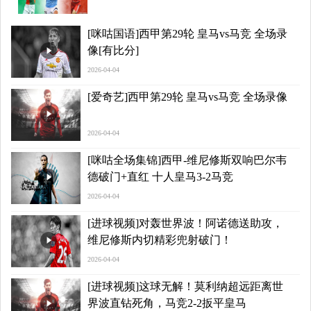
推射入网领先皇马！
[咪咕国语]西甲第29轮 皇马vs马竞 全场录
像[有比分]
2026-04-04
[爱奇艺]西甲第29轮 皇马vs马竞 全场录像
2026-04-04
[咪咕全场集锦]西甲-维尼修斯双响巴尔韦
德破门+直红 十人皇马3-2马竞
2026-04-04
[进球视频]对轰世界波！阿诺德送助攻，
维尼修斯内切精彩兜射破门！
2026-04-04
[进球视频]这球无解！莫利纳超远距离世
界波直钻死角，马竞2-2扳平皇马