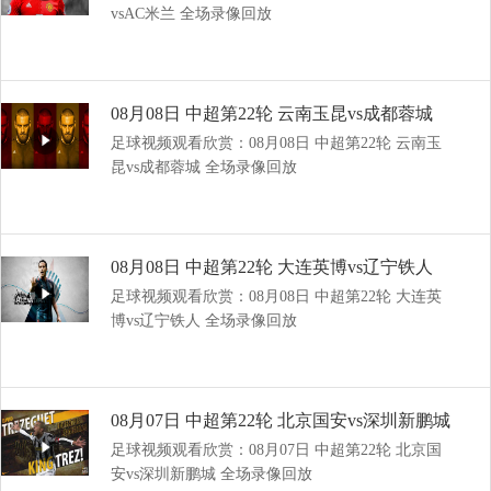
vsAC米兰 全场录像回放
08月08日 中超第22轮 云南玉昆vs成都蓉城
足球视频观看欣赏：08月08日 中超第22轮 云南玉
全场录像回放
昆vs成都蓉城 全场录像回放
08月08日 中超第22轮 大连英博vs辽宁铁人
足球视频观看欣赏：08月08日 中超第22轮 大连英
全场录像回放
博vs辽宁铁人 全场录像回放
08月07日 中超第22轮 北京国安vs深圳新鹏城
足球视频观看欣赏：08月07日 中超第22轮 北京国
全场录像回放
安vs深圳新鹏城 全场录像回放