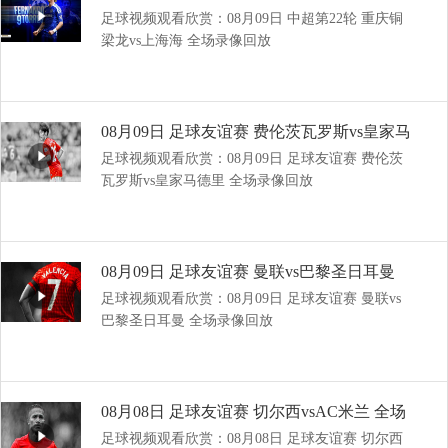
足球视频观看欣赏：08月09日 中超第22轮 重庆铜
全场录像回放
梁龙vs上海海 全场录像回放
08月09日 足球友谊赛 费伦茨瓦罗斯vs皇家马
足球视频观看欣赏：08月09日 足球友谊赛 费伦茨
德里 全场录像回放
瓦罗斯vs皇家马德里 全场录像回放
08月09日 足球友谊赛 曼联vs巴黎圣日耳曼
足球视频观看欣赏：08月09日 足球友谊赛 曼联vs
全场录像回放
巴黎圣日耳曼 全场录像回放
08月08日 足球友谊赛 切尔西vsAC米兰 全场
足球视频观看欣赏：08月08日 足球友谊赛 切尔西
录像回放