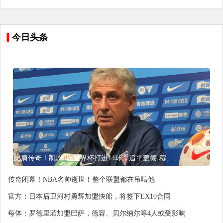
今日头条
比肩传奇！凯恩3届世界杯打进14球，追平盖德·穆勒并排前史第5
传奇闭幕！NBA名帅逝世！整个联盟都在吊唁他
官方：日本后卫河村勇辉加盟快船，将签下EX10合同
每体：罗德里若加盟巴萨，德容、贝尔纳尔等4人或受影响