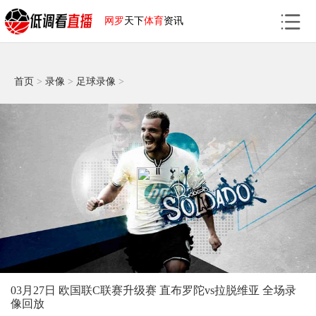
网罗
天下
体育
资讯
首页
>
录像
>
足球录像
>
03月27日 欧国联C联赛升级赛 直布罗陀vs拉脱维亚 全场录
像回放