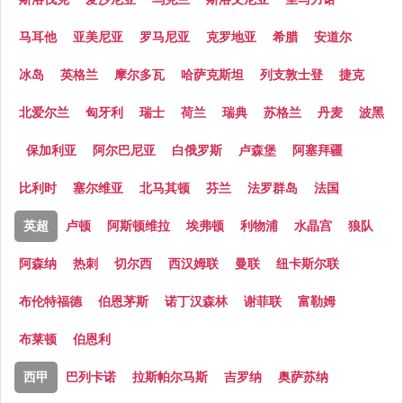
马耳他
亚美尼亚
罗马尼亚
克罗地亚
希腊
安道尔
冰岛
英格兰
摩尔多瓦
哈萨克斯坦
列支敦士登
捷克
北爱尔兰
匈牙利
瑞士
荷兰
瑞典
苏格兰
丹麦
波黑
保加利亚
阿尔巴尼亚
白俄罗斯
卢森堡
阿塞拜疆
比利时
塞尔维亚
北马其顿
芬兰
法罗群岛
法国
英超
卢顿
阿斯顿维拉
埃弗顿
利物浦
水晶宫
狼队
阿森纳
热刺
切尔西
西汉姆联
曼联
纽卡斯尔联
布伦特福德
伯恩茅斯
诺丁汉森林
谢菲联
富勒姆
布莱顿
伯恩利
西甲
巴列卡诺
拉斯帕尔马斯
吉罗纳
奥萨苏纳