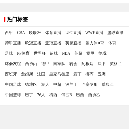
热门标签
西甲
CBA
欧联杯
体育直播
UFC直播
WWE直播
篮球直播
德甲直播
欧冠直播
亚冠直播
英超直播
聚力体st育
体育
足球
PP体育
世界杯
篮球
NBA
英超
意甲
德戊
球会友谊
西协丙
德甲
国家队
转会
阿根廷
法甲
英格兰
西班牙
詹姆斯
法国
皇家马德里
意丁
挪丙
五洲
中国足球
德地区
湖人
中超
波兰丁
巴塞罗那
瑞典乙
中国篮球
巴丁
76人
梅西
俄乙B
巴西
西协乙