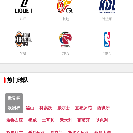
法甲
中超
韩篮甲
NBL
CBA
NBA
热门球队
世界杯
欧洲杯
黑山
科索沃
威尔士
直布罗陀
西班牙
格鲁吉亚
挪威
土耳其
意大利
葡萄牙
以色列
斯洛伐克
爱沙尼亚
乌克兰
斯洛文尼亚
圣马力诺