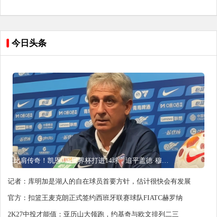
今日头条
比肩传奇！凯恩3届世界杯打进14球，追平盖德·穆勒并排前史第5
记者：库明加是湖人的自在球员首要方针，估计很快会有发展
官方：扣篮王麦克朗正式签约西班牙联赛球队FIATC赫罗纳
2K27中投才能值：亚历山大领跑，约基奇与欧文排列二三