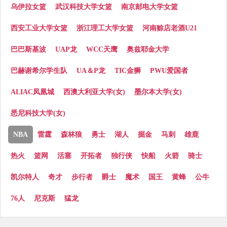
乌伊拉女篮
武汉科技大学女篮
南京邮电大学女篮
西安工业大学女篮
浙江理工大学女篮
河南赊店老酒U21
巴巴斯基波
UAP龙
WCC天鹰
奥兹耶金大学
巴赫谢希尔学生队
UA＆P龙
TIC金狮
PWU爱国者
ALIAC凤凰城
西澳大利亚大学(女)
墨尔本大学(女)
悉尼科技大学(女)
NBA
雷霆
森林狼
勇士
湖人
掘金
马刺
雄鹿
热火
篮网
活塞
开拓者
独行侠
快船
火箭
骑士
凯尔特人
奇才
步行者
爵士
魔术
国王
黄蜂
公牛
76人
尼克斯
猛龙