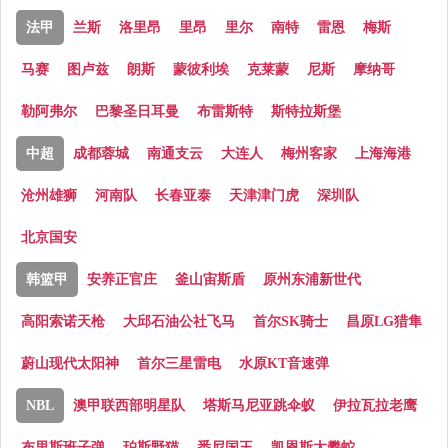
法甲
兰斯
洛里昂
里昂
里尔
南特
雷恩
梅斯
马赛
图卢兹
朗斯
蒙彼利埃
克莱蒙
尼斯
摩纳哥
勒阿弗尔
巴黎圣日耳曼
布雷斯特
斯特拉斯堡
中超
成都蓉城
南通支云
大连人
梅州客家
上海海港
沧州雄狮
河南队
长春亚泰
天津津门虎
深圳队
北京国安
韩篮甲
安养正官庄
釜山宙斯盾
原州东浦新世代
高阳索诺天枪
大邱石油公社飞马
首尔SK骑士
昌原LG猎隼
蔚山现代太阳神
首尔三星雷电
水原KT音速弹
NBL
澳甲联西部明星队
塔斯马尼亚跳伞蚁
伊拉瓦拉老鹰
布里斯班子弹
珀斯野猫
悉尼国王
凯恩斯太攀蛇