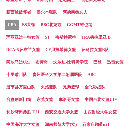
新西兰破坏者
墨尔本联队
阿德莱德36人
CBA
BS莱顿
BBC北龙兹
GGMT维也纳
玛丽亚达丰特女篮
ST
韦斯特蒙特
TRA德拉里亚 B
RCA卡萨布兰女篮
CF贝拉希德女篮
萨马拉女篮B队
阿尔马达U21
布劳奇
戈尔迪-比科姆学院
巴登
迅雷女篮
十里晴川队
贵州医科大学第二附属医院
ABC
册亨县万重山队
火焰蓝队
兄弟篮球
全飞秒战队
台盘创新门窗
东莞女篮
摩洛哥女篮
中国台北女篮U19
长沙湾田勇胜 U21
西安交通大学女篮
山西财经大学女篮
中国海洋大学女篮
湖南师范大学(女)
石家庄翔蓝u21