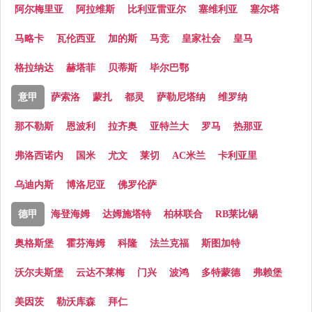
阿尔梅里亚
阿拉维斯
比利亚雷亚尔
塞维利亚
塞尔塔
马略卡
瓦伦西亚
加的斯
马竞
皇家社会
皇马
格拉纳达
赫塔菲
贝蒂斯
毕尔巴鄂
意甲
萨索洛
蒙扎
都灵
萨勒尼塔纳
维罗纳
那不勒斯
恩波利
拉齐奥
亚特兰大
罗马
热那亚
弗洛西诺内
国米
尤文
莱切
AC米兰
卡利亚里
乌迪内斯
博洛尼亚
佛罗伦萨
德甲
海登海姆
达姆施塔特
柏林联合
RB莱比锡
奥格斯堡
霍芬海姆
科隆
法兰克福
斯图加特
沃尔夫斯堡
云达不莱梅
门兴
波鸿
多特蒙德
弗赖堡
美因茨
勒沃库森
拜仁