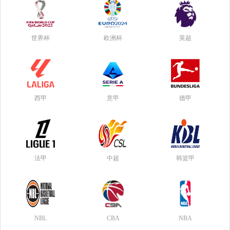
世界杯
欧洲杯
英超
西甲
意甲
德甲
法甲
中超
韩篮甲
NBL
CBA
NBA