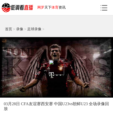
网罗
天下
体育
资讯
首页
>
录像
>
足球录像
>
03月28日 CFA友谊赛西安赛 中国U23vs朝鲜U23 全场录像回
放