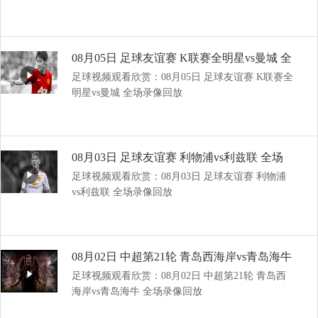
08月05日 足球友谊赛 K联赛全明星vs曼城 全
足球视频观看欣赏：08月05日 足球友谊赛 K联赛全
场录像回放
明星vs曼城 全场录像回放
08月03日 足球友谊赛 利物浦vs利兹联 全场
足球视频观看欣赏：08月03日 足球友谊赛 利物浦
录像回放
vs利兹联 全场录像回放
08月02日 中超第21轮 青岛西海岸vs青岛海牛
足球视频观看欣赏：08月02日 中超第21轮 青岛西
全场录像回放
海岸vs青岛海牛 全场录像回放