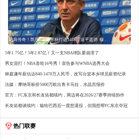
比肩传奇！凯恩3届世界杯打进14球，追平盖德·穆勒并排前史第5
5年1.75亿！5年2.87亿！又一支NBA球队要崩溃了
男女混打！NBA首轮16号秀！宣告参与WNBA选秀大会
林庭谦年薪估达840-1470万人民币，改写台篮本乡球员薪资纪录
法媒：摩纳哥标价5000万欧出售卡马拉，水晶宫报价
官方：FC东京和长友佑都续约，两边将在2026/27赛季持续协作
长友佑都谈续约：输给巴西后一度想退役，但我想帮FC东京夺冠
热门联赛