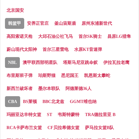
北京国安
韩篮甲
安养正官庄
釜山宙斯盾
原州东浦新世代
高阳索诺天枪
大邱石油公社飞马
首尔SK骑士
昌原LG猎隼
蔚山现代太阳神
首尔三星雷电
水原KT音速弹
NBL
澳甲联西部明星队
塔斯马尼亚跳伞蚁
伊拉瓦拉老鹰
布里斯班子弹
珀斯野猫
悉尼国王
凯恩斯太攀蛇
新西兰破坏者
墨尔本联队
阿德莱德36人
CBA
BS莱顿
BBC北龙兹
GGMT维也纳
玛丽亚达丰特女篮
ST
韦斯特蒙特
TRA德拉里亚 B
RCA卡萨布兰女篮
CF贝拉希德女篮
萨马拉女篮B队