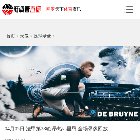
网罗
天下
体育
资讯
首页
>
录像
>
足球录像
>
04月05日 法甲第28轮 昂热vs里昂 全场录像回放