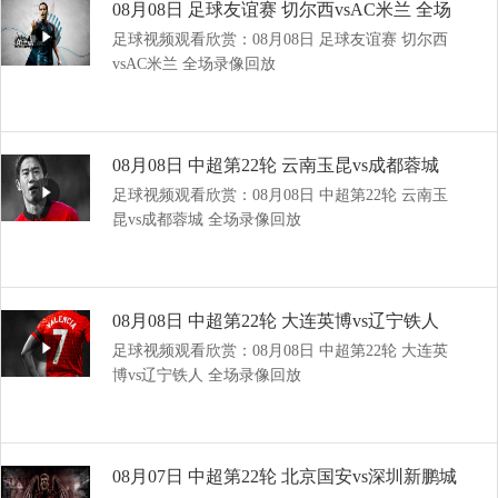
08月08日 足球友谊赛 切尔西vsAC米兰 全场
足球视频观看欣赏：08月08日 足球友谊赛 切尔西
录像回放
vsAC米兰 全场录像回放
08月08日 中超第22轮 云南玉昆vs成都蓉城
足球视频观看欣赏：08月08日 中超第22轮 云南玉
全场录像回放
昆vs成都蓉城 全场录像回放
08月08日 中超第22轮 大连英博vs辽宁铁人
足球视频观看欣赏：08月08日 中超第22轮 大连英
全场录像回放
博vs辽宁铁人 全场录像回放
08月07日 中超第22轮 北京国安vs深圳新鹏城