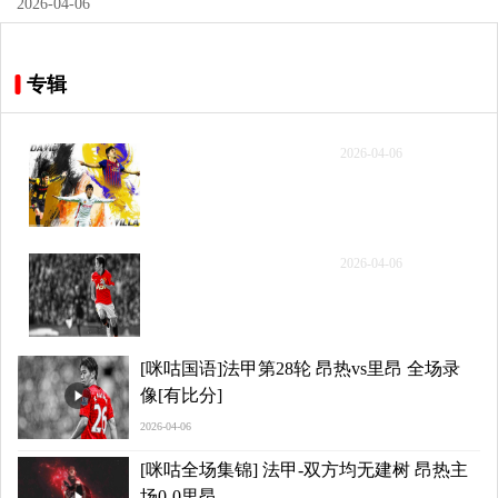
2026-04-06
专辑
[咪咕国语]法甲第28轮 昂
2026-04-06
热vs里昂 全场录像[有比
分]
[咪咕全场集锦] 法甲-双方
2026-04-06
均无建树 昂热主场0-0里
昂
[咪咕国语]法甲第28轮 昂热vs里昂 全场录
像[有比分]
2026-04-06
[咪咕全场集锦] 法甲-双方均无建树 昂热主
场0-0里昂