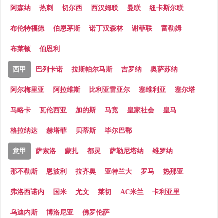
阿森纳
热刺
切尔西
西汉姆联
曼联
纽卡斯尔联
布伦特福德
伯恩茅斯
诺丁汉森林
谢菲联
富勒姆
布莱顿
伯恩利
西甲
巴列卡诺
拉斯帕尔马斯
吉罗纳
奥萨苏纳
阿尔梅里亚
阿拉维斯
比利亚雷亚尔
塞维利亚
塞尔塔
马略卡
瓦伦西亚
加的斯
马竞
皇家社会
皇马
格拉纳达
赫塔菲
贝蒂斯
毕尔巴鄂
意甲
萨索洛
蒙扎
都灵
萨勒尼塔纳
维罗纳
那不勒斯
恩波利
拉齐奥
亚特兰大
罗马
热那亚
弗洛西诺内
国米
尤文
莱切
AC米兰
卡利亚里
乌迪内斯
博洛尼亚
佛罗伦萨