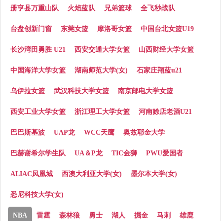
册亨县万重山队
火焰蓝队
兄弟篮球
全飞秒战队
台盘创新门窗
东莞女篮
摩洛哥女篮
中国台北女篮U19
长沙湾田勇胜 U21
西安交通大学女篮
山西财经大学女篮
中国海洋大学女篮
湖南师范大学(女)
石家庄翔蓝u21
乌伊拉女篮
武汉科技大学女篮
南京邮电大学女篮
西安工业大学女篮
浙江理工大学女篮
河南赊店老酒U21
巴巴斯基波
UAP龙
WCC天鹰
奥兹耶金大学
巴赫谢希尔学生队
UA＆P龙
TIC金狮
PWU爱国者
ALIAC凤凰城
西澳大利亚大学(女)
墨尔本大学(女)
悉尼科技大学(女)
NBA
雷霆
森林狼
勇士
湖人
掘金
马刺
雄鹿