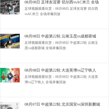
08月08日 足球友谊赛 切尔西vsAC米兰 全场
足球视频观看欣赏：08月08日 足球友谊赛 切尔西
录像回放
vsAC米兰 全场录像回放
08月08日 中超第22轮 云南玉昆vs成都蓉城
足球视频观看欣赏：08月08日 中超第22轮 云南玉
全场录像回放
昆vs成都蓉城 全场录像回放
08月08日 中超第22轮 大连英博vs辽宁铁人
足球视频观看欣赏：08月08日 中超第22轮 大连英
全场录像回放
博vs辽宁铁人 全场录像回放
08月07日 中超第22轮 北京国安vs深圳新鹏城