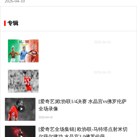
2026-04-10
专辑
[爱奇艺]欧协联1/4决赛 水
2026-04-10
晶宫vs佛罗伦萨 全场录像
[爱奇艺全场集锦] 欧协联-
2026-04-10
马特塔点射米切尔萨尔建
功 水晶宫3-0佛罗伦萨
[爱奇艺]欧协联1/4决赛 水晶宫vs佛罗伦萨
全场录像
2026-04-10
[爱奇艺全场集锦] 欧协联-马特塔点射米切
尔萨尔建功 水晶宫3-0佛罗伦萨