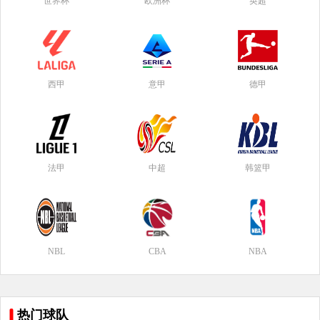
世界杯
欧洲杯
英超
西甲
意甲
德甲
法甲
中超
韩篮甲
NBL
CBA
NBA
热门球队