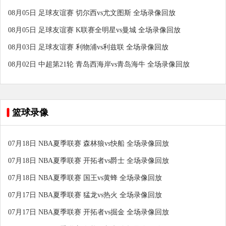
08月05日 足球友谊赛 切尔西vs尤文图斯 全场录像回放
08月05日 足球友谊赛 K联赛全明星vs曼城 全场录像回放
08月03日 足球友谊赛 利物浦vs利兹联 全场录像回放
08月02日 中超第21轮 青岛西海岸vs青岛海牛 全场录像回放
篮球录像
07月18日 NBA夏季联赛 森林狼vs快船 全场录像回放
07月18日 NBA夏季联赛 开拓者vs爵士 全场录像回放
07月18日 NBA夏季联赛 国王vs黄蜂 全场录像回放
07月17日 NBA夏季联赛 猛龙vs热火 全场录像回放
07月17日 NBA夏季联赛 开拓者vs掘金 全场录像回放