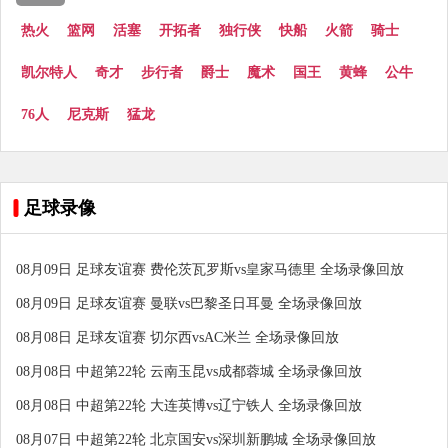
热火
篮网
活塞
开拓者
独行侠
快船
火箭
骑士
凯尔特人
奇才
步行者
爵士
魔术
国王
黄蜂
公牛
76人
尼克斯
猛龙
足球录像
08月09日 足球友谊赛 费伦茨瓦罗斯vs皇家马德里 全场录像回放
08月09日 足球友谊赛 曼联vs巴黎圣日耳曼 全场录像回放
08月08日 足球友谊赛 切尔西vsAC米兰 全场录像回放
08月08日 中超第22轮 云南玉昆vs成都蓉城 全场录像回放
08月08日 中超第22轮 大连英博vs辽宁铁人 全场录像回放
08月07日 中超第22轮 北京国安vs深圳新鹏城 全场录像回放