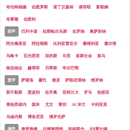
布伦特福德
伯恩茅斯
诺丁汉森林
谢菲联
富勒姆
布莱顿
伯恩利
西甲
巴列卡诺
拉斯帕尔马斯
吉罗纳
奥萨苏纳
阿尔梅里亚
阿拉维斯
比利亚雷亚尔
塞维利亚
塞尔塔
马略卡
瓦伦西亚
加的斯
马竞
皇家社会
皇马
格拉纳达
赫塔菲
贝蒂斯
毕尔巴鄂
意甲
萨索洛
蒙扎
都灵
萨勒尼塔纳
维罗纳
那不勒斯
恩波利
拉齐奥
亚特兰大
罗马
热那亚
弗洛西诺内
国米
尤文
莱切
AC米兰
卡利亚里
乌迪内斯
博洛尼亚
佛罗伦萨
德甲
海登海姆
达姆施塔特
柏林联合
RB莱比锡