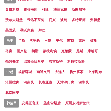
奥格斯堡
霍芬海姆
科隆
法兰克福
斯图加特
沃尔夫斯堡
云达不莱梅
门兴
波鸿
多特蒙德
弗赖堡
美因茨
勒沃库森
拜仁
法甲
兰斯
洛里昂
里昂
里尔
南特
雷恩
梅斯
马赛
图卢兹
朗斯
蒙彼利埃
克莱蒙
尼斯
摩纳哥
勒阿弗尔
巴黎圣日耳曼
布雷斯特
斯特拉斯堡
中超
成都蓉城
南通支云
大连人
梅州客家
上海海港
沧州雄狮
河南队
长春亚泰
天津津门虎
深圳队
北京国安
韩篮甲
安养正官庄
釜山宙斯盾
原州东浦新世代