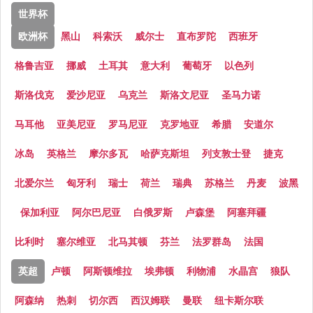
世界杯
欧洲杯
黑山
科索沃
威尔士
直布罗陀
西班牙
格鲁吉亚
挪威
土耳其
意大利
葡萄牙
以色列
斯洛伐克
爱沙尼亚
乌克兰
斯洛文尼亚
圣马力诺
马耳他
亚美尼亚
罗马尼亚
克罗地亚
希腊
安道尔
冰岛
英格兰
摩尔多瓦
哈萨克斯坦
列支敦士登
捷克
北爱尔兰
匈牙利
瑞士
荷兰
瑞典
苏格兰
丹麦
波黑
保加利亚
阿尔巴尼亚
白俄罗斯
卢森堡
阿塞拜疆
比利时
塞尔维亚
北马其顿
芬兰
法罗群岛
法国
英超
卢顿
阿斯顿维拉
埃弗顿
利物浦
水晶宫
狼队
阿森纳
热刺
切尔西
西汉姆联
曼联
纽卡斯尔联