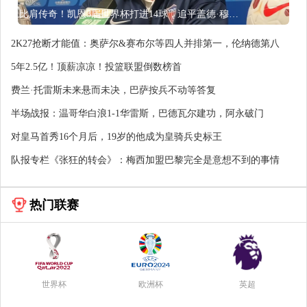
比肩传奇！凯恩3届世界杯打进14球，追平盖德·穆勒并排前史第5
2K27抢断才能值：奥萨尔&赛布尔等四人并排第一，伦纳德第八
5年2.5亿！顶薪凉凉！投篮联盟倒数榜首
费兰·托雷斯未来悬而未决，巴萨按兵不动等答复
半场战报：温哥华白浪1-1华雷斯，巴德瓦尔建功，阿永破门
对皇马首秀16个月后，19岁的他成为皇骑兵史标王
队报专栏《张狂的转会》：梅西加盟巴黎完全是意想不到的事情
热门联赛
世界杯
欧洲杯
英超