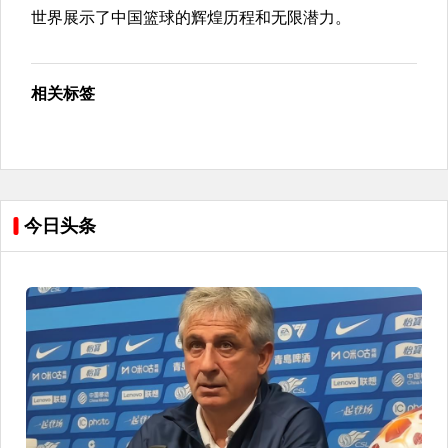
世界展示了中国篮球的辉煌历程和无限潜力。
相关标签
今日头条