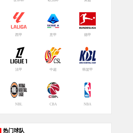
世界杯
欧洲杯
英超
西甲
意甲
德甲
法甲
中超
韩篮甲
NBL
CBA
NBA
热门球队