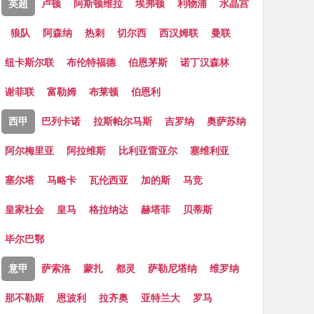
英超
卢顿
阿斯顿维拉
埃弗顿
利物浦
水晶宫
狼队
阿森纳
热刺
切尔西
西汉姆联
曼联
纽卡斯尔联
布伦特福德
伯恩茅斯
诺丁汉森林
谢菲联
富勒姆
布莱顿
伯恩利
西甲
巴列卡诺
拉斯帕尔马斯
吉罗纳
奥萨苏纳
阿尔梅里亚
阿拉维斯
比利亚雷亚尔
塞维利亚
塞尔塔
马略卡
瓦伦西亚
加的斯
马竞
皇家社会
皇马
格拉纳达
赫塔菲
贝蒂斯
毕尔巴鄂
意甲
萨索洛
蒙扎
都灵
萨勒尼塔纳
维罗纳
那不勒斯
恩波利
拉齐奥
亚特兰大
罗马