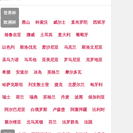
世界杯
欧洲杯
黑山
科索沃
威尔士
直布罗陀
西班牙
格鲁吉亚
挪威
土耳其
意大利
葡萄牙
以色列
斯洛伐克
爱沙尼亚
乌克兰
斯洛文尼亚
圣马力诺
马耳他
亚美尼亚
罗马尼亚
克罗地亚
希腊
安道尔
冰岛
英格兰
摩尔多瓦
哈萨克斯坦
列支敦士登
捷克
北爱尔兰
匈牙利
瑞士
荷兰
瑞典
苏格兰
丹麦
波黑
保加利亚
阿尔巴尼亚
白俄罗斯
卢森堡
阿塞拜疆
比利时
塞尔维亚
北马其顿
芬兰
法罗群岛
法国