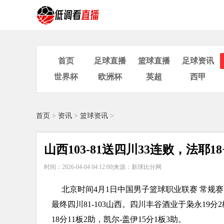
首页
足球直播
篮球直播
足球资讯
世界杯
欧洲杯
英超
西甲
首页
>
资讯
>
篮球资讯
>
山西103-81送四川33连败，法耶18
时间：2026-04-04 04:12:00|
来源：新球比分网
北京时间4月1日中国男子篮球职业联赛 常规赛
最终四川81-103山西。四川丰谷酒业于枭永19分
18分11板2助，凯尔-盖伊15分1板3助。