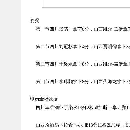
赛况
第一节四川景菡一拿下8分，山西凯尔-盖伊拿下
第二节四川刘冠杉拿下4分，山西贾明儒拿下8分
第三节四川于枭永拿下8分，山西凯尔-盖伊拿下
第四节四川李玮颢拿下8分，山西焦海龙拿下7分
球员全场数据
四川丰谷酒业于枭永19分2板5助1断，李玮颢15
山西汾酒易卜拉希马-法耶18分11板2助1帽，凯