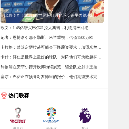
比肩传奇！凯恩3届世界杯打进14球，追平盖德·穆勒并排前史第5
欧文：1.45亿镑买巴尔科拉太离谱，利物浦应回绝
记者：恩博洛引那不勒斯、米兰重视，估值1500万欧
卡拉格：曾笃定萨拉赫可能会下降薪资要求，加盟米兰或
尤文
卡什：拜仁是世界上最好的球队，对阵他们可为欧超杯做
好预备
利物浦在安菲尔德开设博物馆展览，留念队史射手王拉什
的生计
塞尔：巴萨正在预备对罗德里的报价，他们期望技术完结
买卖
热门联赛