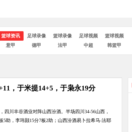
篮球资讯
足球录像
篮球录像
足球视频
篮球视频
意甲
德甲
法甲
中超
韩篮甲
+11，于米提14+5，于枭永19分
，四川丰谷酒业对阵山西汾酒。半场四川34-56山西，
2板5助，李玮颢15分7板2助；山西汾酒易卜拉希马-法耶