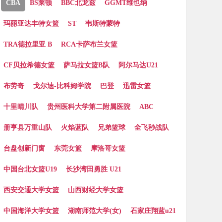
CBA
BS莱顿
BBC北龙兹
GGMT维也纳
玛丽亚达丰特女篮
ST
韦斯特蒙特
TRA德拉里亚 B
RCA卡萨布兰女篮
CF贝拉希德女篮
萨马拉女篮B队
阿尔马达U21
布劳奇
戈尔迪-比科姆学院
巴登
迅雷女篮
十里晴川队
贵州医科大学第二附属医院
ABC
册亨县万重山队
火焰蓝队
兄弟篮球
全飞秒战队
台盘创新门窗
东莞女篮
摩洛哥女篮
中国台北女篮U19
长沙湾田勇胜 U21
西安交通大学女篮
山西财经大学女篮
中国海洋大学女篮
湖南师范大学(女)
石家庄翔蓝u21