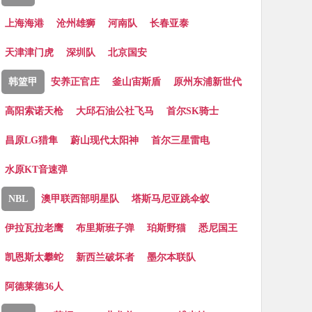
上海海港
沧州雄狮
河南队
长春亚泰
天津津门虎
深圳队
北京国安
韩篮甲
安养正官庄
釜山宙斯盾
原州东浦新世代
高阳索诺天枪
大邱石油公社飞马
首尔SK骑士
昌原LG猎隼
蔚山现代太阳神
首尔三星雷电
水原KT音速弹
NBL
澳甲联西部明星队
塔斯马尼亚跳伞蚁
伊拉瓦拉老鹰
布里斯班子弹
珀斯野猫
悉尼国王
凯恩斯太攀蛇
新西兰破坏者
墨尔本联队
阿德莱德36人