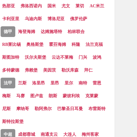
热那亚
弗洛西诺内
国米
尤文
莱切
AC米兰
卡利亚里
乌迪内斯
博洛尼亚
佛罗伦萨
德甲
海登海姆
达姆施塔特
柏林联合
RB莱比锡
奥格斯堡
霍芬海姆
科隆
法兰克福
斯图加特
沃尔夫斯堡
云达不莱梅
门兴
波鸿
多特蒙德
弗赖堡
美因茨
勒沃库森
拜仁
法甲
兰斯
洛里昂
里昂
里尔
南特
雷恩
梅斯
马赛
图卢兹
朗斯
蒙彼利埃
克莱蒙
尼斯
摩纳哥
勒阿弗尔
巴黎圣日耳曼
布雷斯特
斯特拉斯堡
中超
成都蓉城
南通支云
大连人
梅州客家