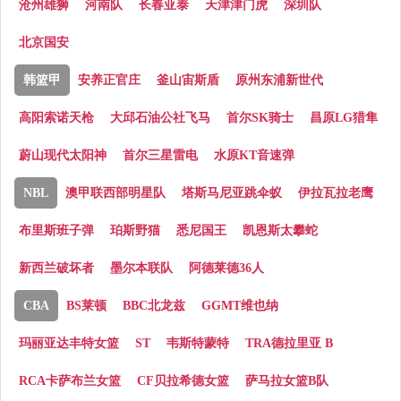
沧州雄狮
河南队
长春亚泰
天津津门虎
深圳队
北京国安
韩篮甲
安养正官庄
釜山宙斯盾
原州东浦新世代
高阳索诺天枪
大邱石油公社飞马
首尔SK骑士
昌原LG猎隼
蔚山现代太阳神
首尔三星雷电
水原KT音速弹
NBL
澳甲联西部明星队
塔斯马尼亚跳伞蚁
伊拉瓦拉老鹰
布里斯班子弹
珀斯野猫
悉尼国王
凯恩斯太攀蛇
新西兰破坏者
墨尔本联队
阿德莱德36人
CBA
BS莱顿
BBC北龙兹
GGMT维也纳
玛丽亚达丰特女篮
ST
韦斯特蒙特
TRA德拉里亚 B
RCA卡萨布兰女篮
CF贝拉希德女篮
萨马拉女篮B队