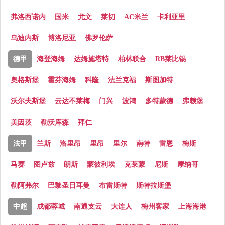
弗洛西诺内
国米
尤文
莱切
AC米兰
卡利亚里
乌迪内斯
博洛尼亚
佛罗伦萨
德甲
海登海姆
达姆施塔特
柏林联合
RB莱比锡
奥格斯堡
霍芬海姆
科隆
法兰克福
斯图加特
沃尔夫斯堡
云达不莱梅
门兴
波鸿
多特蒙德
弗赖堡
美因茨
勒沃库森
拜仁
法甲
兰斯
洛里昂
里昂
里尔
南特
雷恩
梅斯
马赛
图卢兹
朗斯
蒙彼利埃
克莱蒙
尼斯
摩纳哥
勒阿弗尔
巴黎圣日耳曼
布雷斯特
斯特拉斯堡
中超
成都蓉城
南通支云
大连人
梅州客家
上海海港