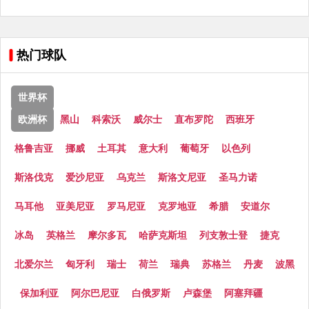
热门球队
世界杯
欧洲杯
黑山
科索沃
威尔士
直布罗陀
西班牙
格鲁吉亚
挪威
土耳其
意大利
葡萄牙
以色列
斯洛伐克
爱沙尼亚
乌克兰
斯洛文尼亚
圣马力诺
马耳他
亚美尼亚
罗马尼亚
克罗地亚
希腊
安道尔
冰岛
英格兰
摩尔多瓦
哈萨克斯坦
列支敦士登
捷克
北爱尔兰
匈牙利
瑞士
荷兰
瑞典
苏格兰
丹麦
波黑
保加利亚
阿尔巴尼亚
白俄罗斯
卢森堡
阿塞拜疆