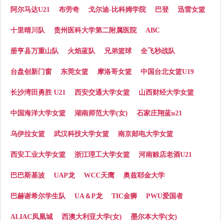
阿尔马达U21
布劳奇
戈尔迪-比科姆学院
巴登
迅雷女篮
十里晴川队
贵州医科大学第二附属医院
ABC
册亨县万重山队
火焰蓝队
兄弟篮球
全飞秒战队
台盘创新门窗
东莞女篮
摩洛哥女篮
中国台北女篮U19
长沙湾田勇胜 U21
西安交通大学女篮
山西财经大学女篮
中国海洋大学女篮
湖南师范大学(女)
石家庄翔蓝u21
乌伊拉女篮
武汉科技大学女篮
南京邮电大学女篮
西安工业大学女篮
浙江理工大学女篮
河南赊店老酒U21
巴巴斯基波
UAP龙
WCC天鹰
奥兹耶金大学
巴赫谢希尔学生队
UA＆P龙
TIC金狮
PWU爱国者
ALIAC凤凰城
西澳大利亚大学(女)
墨尔本大学(女)