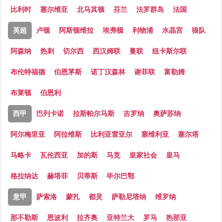
比利时
塞尔维亚
北马其顿
芬兰
法罗群岛
法国
英超
卢顿
阿斯顿维拉
埃弗顿
利物浦
水晶宫
狼队
阿森纳
热刺
切尔西
西汉姆联
曼联
纽卡斯尔联
布伦特福德
伯恩茅斯
诺丁汉森林
谢菲联
富勒姆
布莱顿
伯恩利
西甲
巴列卡诺
拉斯帕尔马斯
吉罗纳
奥萨苏纳
阿尔梅里亚
阿拉维斯
比利亚雷亚尔
塞维利亚
塞尔塔
马略卡
瓦伦西亚
加的斯
马竞
皇家社会
皇马
格拉纳达
赫塔菲
贝蒂斯
毕尔巴鄂
意甲
萨索洛
蒙扎
都灵
萨勒尼塔纳
维罗纳
那不勒斯
恩波利
拉齐奥
亚特兰大
罗马
热那亚