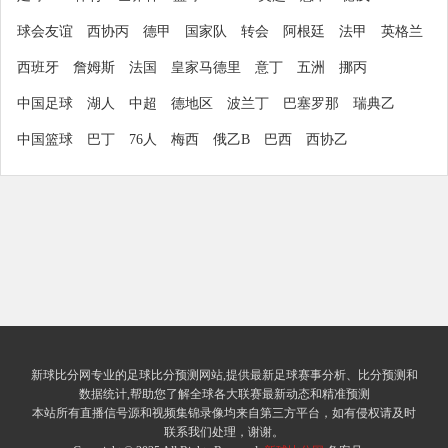
球会友谊
西协丙
德甲
国家队
转会
阿根廷
法甲
英格兰
西班牙
詹姆斯
法国
皇家马德里
意丁
五洲
挪丙
中国足球
湖人
中超
德地区
波兰丁
巴塞罗那
瑞典乙
中国篮球
巴丁
76人
梅西
俄乙B
巴西
西协乙
新球比分网专业的足球比分预测网站,提供最新足球赛事分析、比分预测和
数据统计,帮助您了解全球各大联赛最新动态和精准预测
本站所有直播信号源和视频集锦录像均来自第三方平台，如有侵权请及时
联系我们处理，谢谢。