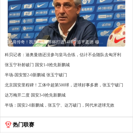
比肩传奇！凯恩3届世界杯打进14球，追平盖德·穆勒并排前史第5
科贝记者：迪奥曼德还没参与皇马合练，估计不会随队去匈牙利
张玉宁补射破门 国安1-0抢先新鹏城
半场-国安暂2-0新鹏城 张玉宁破门
北京国安里程碑！工体中超第500球，进球好事多磨，张玉宁破门
达万梅开二度 国安3-0抢先新鹏城
半场：国安2-0新鹏城，张玉宁、达万破门，阿代米进球无效
热门联赛