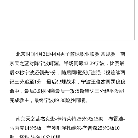
北京时间4月2日中国男子篮球职业联赛 常规赛，南
京天之蓝对阵宁波町渥。半场同曦43-39宁波，比赛最
后32秒宁波还领先7分，随后同曦汉斯连强带投连续两
记三分追至1分，最后犯规战术，宁波王俊杰两罚稳稳
命中，最后3.9秒同曦最后一攻汉斯错失三分绝平没能
完成救主，最终宁波89-86险胜同曦。
南京天之蓝杰克逊-卡特莱特25分3板15助，布雷迪-
马内克14分5板；宁波町渥扎维尔-辛普森25分3板10
助，塔科-法尔18分10板。