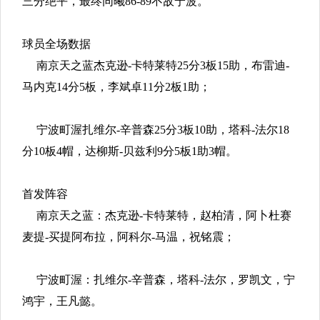
三分绝平，最终同曦86-89不敌宁波。
球员全场数据
南京天之蓝杰克逊-卡特莱特25分3板15助，布雷迪-
马内克14分5板，李斌卓11分2板1助；
宁波町渥扎维尔-辛普森25分3板10助，塔科-法尔18
分10板4帽，达柳斯-贝兹利9分5板1助3帽。
首发阵容
南京天之蓝：杰克逊-卡特莱特，赵柏清，阿卜杜赛
麦提-买提阿布拉，阿科尔-马温，祝铭震；
宁波町渥：扎维尔-辛普森，塔科-法尔，罗凯文，宁
鸿宇，王凡懿。