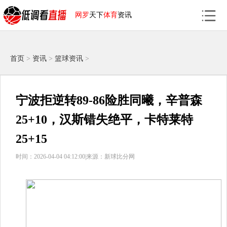
网罗
天下
体育
资讯
首页
>
资讯
>
篮球资讯
>
宁波拒逆转89-86险胜同曦，辛普森
25+10，汉斯错失绝平，卡特莱特
25+15
时间：2026-04-04 04:12:00|
来源：新球比分网