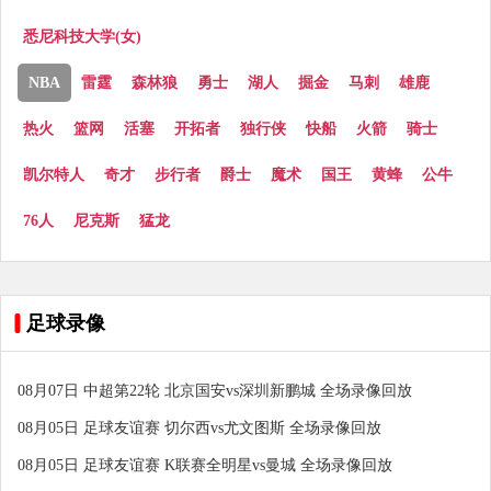
悉尼科技大学(女)
NBA
雷霆
森林狼
勇士
湖人
掘金
马刺
雄鹿
热火
篮网
活塞
开拓者
独行侠
快船
火箭
骑士
凯尔特人
奇才
步行者
爵士
魔术
国王
黄蜂
公牛
76人
尼克斯
猛龙
足球录像
08月07日 中超第22轮 北京国安vs深圳新鹏城 全场录像回放
08月05日 足球友谊赛 切尔西vs尤文图斯 全场录像回放
08月05日 足球友谊赛 K联赛全明星vs曼城 全场录像回放