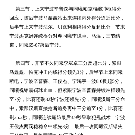
第三节，上来宁波辛普森与同曦帕克相继冲框得分
回应，随后宁波马鑫鑫站出来连续内外得分迫近比分，
后半节上来宁波法尔、贝兹利相继得分反超比分，节末
宁波杰克逊连续得分对飚同曦李斌卓、马温，三节结
束，同曦65-67落后宁波。
第四节，开节不久同曦李斌卓三分反超比分，紧跟
马鑫鑫、帕克冲击内线得分领先3分，后半节上来同曦
断电，宁波辛普森、王俊杰、宁鸿宇一波8-0反超5分，
同曦祝铭震罚球止血，但紧跟宁波辛普森持续冲框领先
至7分，比赛还剩32秒宁波还领先7分，同曦汉斯三分命
中，紧跟汉斯直接抢断追身再中三分追至1分，比赛还
剩25.2秒，同曦连续逼防最后3.9秒采取犯规战术，宁波
王俊杰两罚稳稳命中领先3分，最后一攻同曦汉斯错失