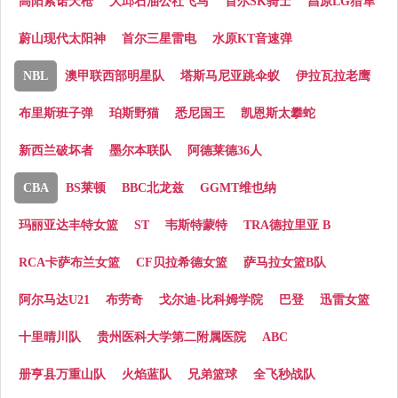
高阳索诺天枪
大邱石油公社飞马
首尔SK骑士
昌原LG猎隼
蔚山现代太阳神
首尔三星雷电
水原KT音速弹
NBL
澳甲联西部明星队
塔斯马尼亚跳伞蚁
伊拉瓦拉老鹰
布里斯班子弹
珀斯野猫
悉尼国王
凯恩斯太攀蛇
新西兰破坏者
墨尔本联队
阿德莱德36人
CBA
BS莱顿
BBC北龙兹
GGMT维也纳
玛丽亚达丰特女篮
ST
韦斯特蒙特
TRA德拉里亚 B
RCA卡萨布兰女篮
CF贝拉希德女篮
萨马拉女篮B队
阿尔马达U21
布劳奇
戈尔迪-比科姆学院
巴登
迅雷女篮
十里晴川队
贵州医科大学第二附属医院
ABC
册亨县万重山队
火焰蓝队
兄弟篮球
全飞秒战队