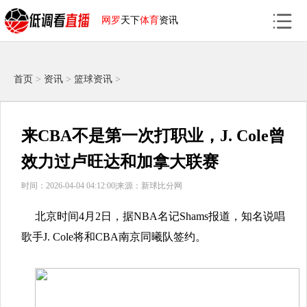
网罗
天下
体育
资讯
首页
>
资讯
>
篮球资讯
>
来CBA不是第一次打职业，J. Cole曾
效力过卢旺达和加拿大联赛
时间：2026-04-04 04:12:00|
来源：新球比分网
北京时间4月2日，据NBA名记Shams报道，知名说唱
歌手J. Cole将和CBA南京同曦队签约。