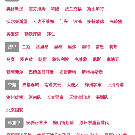
奥格斯堡
霍芬海姆
科隆
法兰克福
斯图加特
沃尔夫斯堡
云达不莱梅
门兴
波鸿
多特蒙德
弗赖堡
美因茨
勒沃库森
拜仁
法甲
兰斯
洛里昂
里昂
里尔
南特
雷恩
梅斯
马赛
图卢兹
朗斯
蒙彼利埃
克莱蒙
尼斯
摩纳哥
勒阿弗尔
巴黎圣日耳曼
布雷斯特
斯特拉斯堡
中超
成都蓉城
南通支云
大连人
梅州客家
上海海港
沧州雄狮
河南队
长春亚泰
天津津门虎
深圳队
北京国安
韩篮甲
安养正官庄
釜山宙斯盾
原州东浦新世代