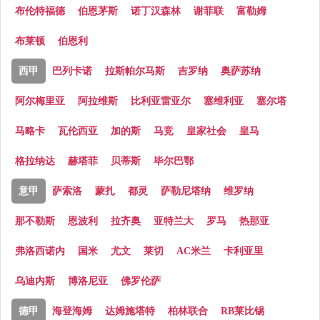
布伦特福德
伯恩茅斯
诺丁汉森林
谢菲联
富勒姆
布莱顿
伯恩利
西甲
巴列卡诺
拉斯帕尔马斯
吉罗纳
奥萨苏纳
阿尔梅里亚
阿拉维斯
比利亚雷亚尔
塞维利亚
塞尔塔
马略卡
瓦伦西亚
加的斯
马竞
皇家社会
皇马
格拉纳达
赫塔菲
贝蒂斯
毕尔巴鄂
意甲
萨索洛
蒙扎
都灵
萨勒尼塔纳
维罗纳
那不勒斯
恩波利
拉齐奥
亚特兰大
罗马
热那亚
弗洛西诺内
国米
尤文
莱切
AC米兰
卡利亚里
乌迪内斯
博洛尼亚
佛罗伦萨
德甲
海登海姆
达姆施塔特
柏林联合
RB莱比锡