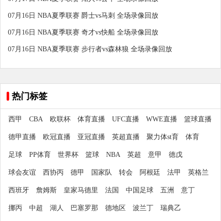
07月16日 NBA夏季联赛 爵士vs马刺 全场录像回放
07月16日 NBA夏季联赛 奇才vs快船 全场录像回放
07月16日 NBA夏季联赛 步行者vs森林狼 全场录像回放
热门标签
西甲
CBA
欧联杯
体育直播
UFC直播
WWE直播
篮球直播
德甲直播
欧冠直播
亚冠直播
英超直播
聚力体st育
体育
足球
PP体育
世界杯
篮球
NBA
英超
意甲
德戊
球会友谊
西协丙
德甲
国家队
转会
阿根廷
法甲
英格兰
西班牙
詹姆斯
皇家马德里
法国
中国足球
五洲
意丁
挪丙
中超
湖人
巴塞罗那
德地区
波兰丁
瑞典乙