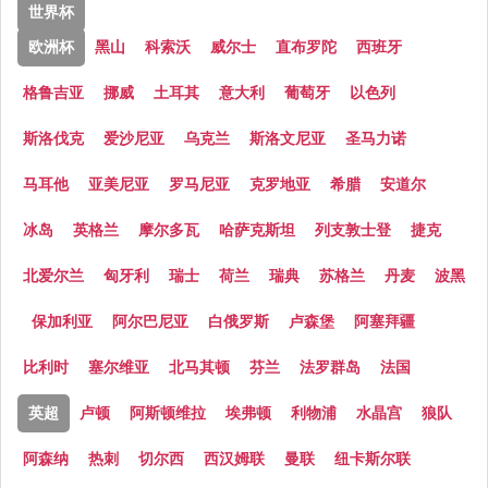
世界杯
欧洲杯
黑山
科索沃
威尔士
直布罗陀
西班牙
格鲁吉亚
挪威
土耳其
意大利
葡萄牙
以色列
斯洛伐克
爱沙尼亚
乌克兰
斯洛文尼亚
圣马力诺
马耳他
亚美尼亚
罗马尼亚
克罗地亚
希腊
安道尔
冰岛
英格兰
摩尔多瓦
哈萨克斯坦
列支敦士登
捷克
北爱尔兰
匈牙利
瑞士
荷兰
瑞典
苏格兰
丹麦
波黑
保加利亚
阿尔巴尼亚
白俄罗斯
卢森堡
阿塞拜疆
比利时
塞尔维亚
北马其顿
芬兰
法罗群岛
法国
英超
卢顿
阿斯顿维拉
埃弗顿
利物浦
水晶宫
狼队
阿森纳
热刺
切尔西
西汉姆联
曼联
纽卡斯尔联