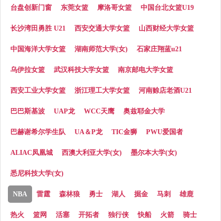
台盘创新门窗
东莞女篮
摩洛哥女篮
中国台北女篮U19
长沙湾田勇胜 U21
西安交通大学女篮
山西财经大学女篮
中国海洋大学女篮
湖南师范大学(女)
石家庄翔蓝u21
乌伊拉女篮
武汉科技大学女篮
南京邮电大学女篮
西安工业大学女篮
浙江理工大学女篮
河南赊店老酒U21
巴巴斯基波
UAP龙
WCC天鹰
奥兹耶金大学
巴赫谢希尔学生队
UA＆P龙
TIC金狮
PWU爱国者
ALIAC凤凰城
西澳大利亚大学(女)
墨尔本大学(女)
悉尼科技大学(女)
NBA
雷霆
森林狼
勇士
湖人
掘金
马刺
雄鹿
热火
篮网
活塞
开拓者
独行侠
快船
火箭
骑士