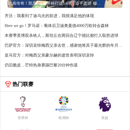
比肩传奇！凯恩3届世界杯打进14球，追平盖德·穆勒并排前史第5
齐沃：我看到了迪乌夫的前进，我很满足他的体现
Here we go！罗马诺：葡体后卫迪奥曼德4000万欧转会森林
本赛季英博双杀铁人，斯坦丘在两回合辽宁德比都打入取胜进球
巴萨官方：深切哀悼梅西父亲去世，感谢他将其子最光辉的年月托
付给鼻青眼肿
皇马官方：对梅西父亲豪尔赫的逝世表明深切哀悼
仍旧脆皮，芒特热身赛踢巴黎20分钟伤退
热门联赛
世界杯
欧洲杯
英超