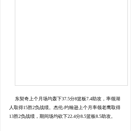
东契奇上个月场均轰下37.5分8篮板7.4助攻，率领湖
人取得15胜2负战绩。杰伦-约翰逊上个月率领老鹰取得
13胜2负战绩，期间场均砍下22.4分8.5篮板8.5助攻。