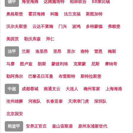
德甲
海登海姆
达姆施塔特
柏林联合
RB莱比锡
奥格斯堡
霍芬海姆
科隆
法兰克福
斯图加特
沃尔夫斯堡
云达不莱梅
门兴
波鸿
多特蒙德
弗赖堡
美因茨
勒沃库森
拜仁
法甲
兰斯
洛里昂
里昂
里尔
南特
雷恩
梅斯
马赛
图卢兹
朗斯
蒙彼利埃
克莱蒙
尼斯
摩纳哥
勒阿弗尔
巴黎圣日耳曼
布雷斯特
斯特拉斯堡
中超
成都蓉城
南通支云
大连人
梅州客家
上海海港
沧州雄狮
河南队
长春亚泰
天津津门虎
深圳队
北京国安
韩篮甲
安养正官庄
釜山宙斯盾
原州东浦新世代