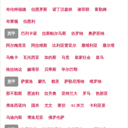
布伦特福德
伯恩茅斯
诺丁汉森林
谢菲联
富勒姆
布莱顿
伯恩利
西甲
巴列卡诺
拉斯帕尔马斯
吉罗纳
奥萨苏纳
阿尔梅里亚
阿拉维斯
比利亚雷亚尔
塞维利亚
塞尔塔
马略卡
瓦伦西亚
加的斯
马竞
皇家社会
皇马
格拉纳达
赫塔菲
贝蒂斯
毕尔巴鄂
意甲
萨索洛
蒙扎
都灵
萨勒尼塔纳
维罗纳
那不勒斯
恩波利
拉齐奥
亚特兰大
罗马
热那亚
弗洛西诺内
国米
尤文
莱切
AC米兰
卡利亚里
乌迪内斯
博洛尼亚
佛罗伦萨