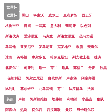
世界杯
欧洲杯
黑山
科索沃
威尔士
直布罗陀
西班牙
格鲁吉亚
挪威
土耳其
意大利
葡萄牙
以色列
斯洛伐克
爱沙尼亚
乌克兰
斯洛文尼亚
圣马力诺
马耳他
亚美尼亚
罗马尼亚
克罗地亚
希腊
安道尔
冰岛
英格兰
摩尔多瓦
哈萨克斯坦
列支敦士登
捷克
北爱尔兰
匈牙利
瑞士
荷兰
瑞典
苏格兰
丹麦
波黑
保加利亚
阿尔巴尼亚
白俄罗斯
卢森堡
阿塞拜疆
比利时
塞尔维亚
北马其顿
芬兰
法罗群岛
法国
英超
卢顿
阿斯顿维拉
埃弗顿
利物浦
水晶宫
狼队
阿森纳
热刺
切尔西
西汉姆联
曼联
纽卡斯尔联