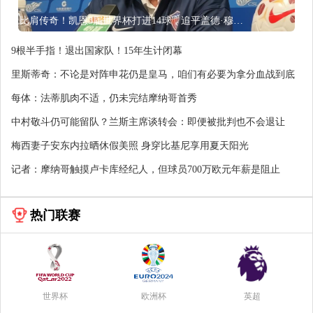
比肩传奇！凯恩3届世界杯打进14球，追平盖德·穆勒并排前史第5
9根半手指！退出国家队！15年生计闭幕
里斯蒂奇：不论是对阵申花仍是皇马，咱们有必要为拿分血战到底
每体：法蒂肌肉不适，仍未完结摩纳哥首秀
中村敬斗仍可能留队？兰斯主席谈转会：即便被批判也不会退让
梅西妻子安东内拉晒休假美照 身穿比基尼享用夏天阳光
记者：摩纳哥触摸卢卡库经纪人，但球员700万欧元年薪是阻止
热门联赛
世界杯
欧洲杯
英超