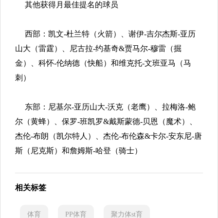
其他获得月最佳提名的球员
西部：凯文-杜兰特（火箭）、谢伊-吉尔杰斯-亚历
山大（雷霆）、尼古拉-约基奇&贾马尔-穆雷（掘
金）、科怀-伦纳德（快船）和维克托-文班亚马（马
刺）
东部：尼基尔-亚历山大-沃克（老鹰）、拉梅洛-鲍
尔（黄蜂）、保罗-班凯罗&戴斯蒙德-贝恩（魔术）、
杰伦-布朗（凯尔特人）、杰伦-布伦森&卡尔-安东尼-唐
斯（尼克斯）和詹姆斯-哈登（骑士）
相关标签
体育
PP体育
聚力体st育