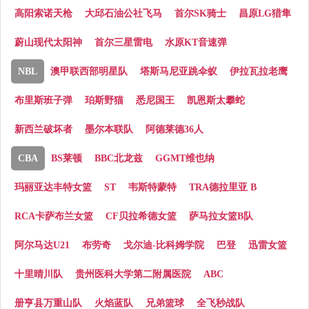
高阳索诺天枪
大邱石油公社飞马
首尔SK骑士
昌原LG猎隼
蔚山现代太阳神
首尔三星雷电
水原KT音速弹
NBL
澳甲联西部明星队
塔斯马尼亚跳伞蚁
伊拉瓦拉老鹰
布里斯班子弹
珀斯野猫
悉尼国王
凯恩斯太攀蛇
新西兰破坏者
墨尔本联队
阿德莱德36人
CBA
BS莱顿
BBC北龙兹
GGMT维也纳
玛丽亚达丰特女篮
ST
韦斯特蒙特
TRA德拉里亚 B
RCA卡萨布兰女篮
CF贝拉希德女篮
萨马拉女篮B队
阿尔马达U21
布劳奇
戈尔迪-比科姆学院
巴登
迅雷女篮
十里晴川队
贵州医科大学第二附属医院
ABC
册亨县万重山队
火焰蓝队
兄弟篮球
全飞秒战队