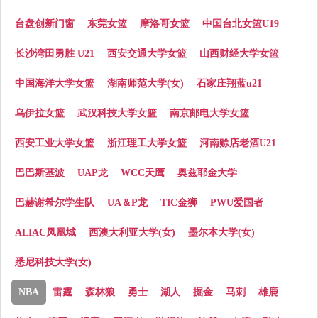
台盘创新门窗
东莞女篮
摩洛哥女篮
中国台北女篮U19
长沙湾田勇胜 U21
西安交通大学女篮
山西财经大学女篮
中国海洋大学女篮
湖南师范大学(女)
石家庄翔蓝u21
乌伊拉女篮
武汉科技大学女篮
南京邮电大学女篮
西安工业大学女篮
浙江理工大学女篮
河南赊店老酒U21
巴巴斯基波
UAP龙
WCC天鹰
奥兹耶金大学
巴赫谢希尔学生队
UA＆P龙
TIC金狮
PWU爱国者
ALIAC凤凰城
西澳大利亚大学(女)
墨尔本大学(女)
悉尼科技大学(女)
NBA
雷霆
森林狼
勇士
湖人
掘金
马刺
雄鹿