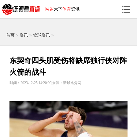
网罗
天下
体育
资讯
首页
>
资讯
>
篮球资讯
>
东契奇四头肌受伤将缺席独行侠对阵
火箭的战斗
时间：2023-12-25 14:20:00|
来源：新球比分网