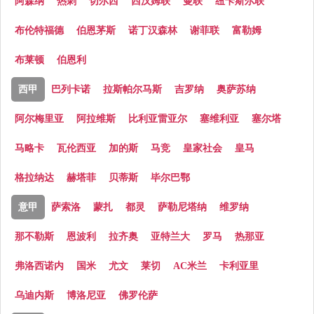
阿森纳
热刺
切尔西
西汉姆联
曼联
纽卡斯尔联
布伦特福德
伯恩茅斯
诺丁汉森林
谢菲联
富勒姆
布莱顿
伯恩利
西甲
巴列卡诺
拉斯帕尔马斯
吉罗纳
奥萨苏纳
阿尔梅里亚
阿拉维斯
比利亚雷亚尔
塞维利亚
塞尔塔
马略卡
瓦伦西亚
加的斯
马竞
皇家社会
皇马
格拉纳达
赫塔菲
贝蒂斯
毕尔巴鄂
意甲
萨索洛
蒙扎
都灵
萨勒尼塔纳
维罗纳
那不勒斯
恩波利
拉齐奥
亚特兰大
罗马
热那亚
弗洛西诺内
国米
尤文
莱切
AC米兰
卡利亚里
乌迪内斯
博洛尼亚
佛罗伦萨