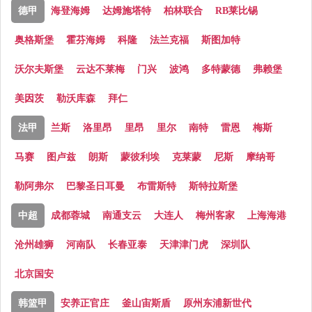
德甲
海登海姆
达姆施塔特
柏林联合
RB莱比锡
奥格斯堡
霍芬海姆
科隆
法兰克福
斯图加特
沃尔夫斯堡
云达不莱梅
门兴
波鸿
多特蒙德
弗赖堡
美因茨
勒沃库森
拜仁
法甲
兰斯
洛里昂
里昂
里尔
南特
雷恩
梅斯
马赛
图卢兹
朗斯
蒙彼利埃
克莱蒙
尼斯
摩纳哥
勒阿弗尔
巴黎圣日耳曼
布雷斯特
斯特拉斯堡
中超
成都蓉城
南通支云
大连人
梅州客家
上海海港
沧州雄狮
河南队
长春亚泰
天津津门虎
深圳队
北京国安
韩篮甲
安养正官庄
釜山宙斯盾
原州东浦新世代