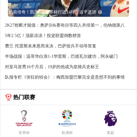
比肩传奇！凯恩3届世界杯打进14球，追平盖德·穆勒并排前史第5
2K27抢断才能值：奥萨尔&赛布尔等四人并排第一，伦纳德第八
5年2.5亿！顶薪凉凉！投篮联盟倒数榜首
费兰·托雷斯未来悬而未决，巴萨按兵不动等答复
半场战报：温哥华白浪1-1华雷斯，巴德瓦尔建功，阿永破门
对皇马首秀16个月后，19岁的他成为皇骑兵史标王
队报专栏《张狂的转会》：梅西加盟巴黎完全是意想不到的事情
热门联赛
世界杯
欧洲杯
英超