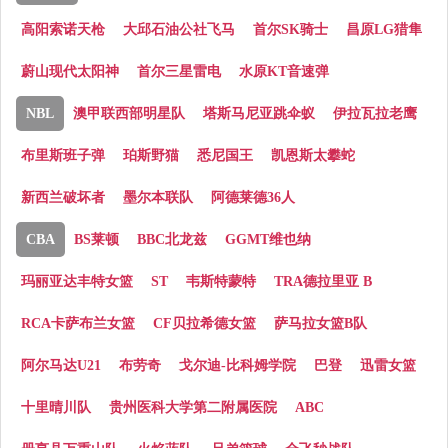
高阳索诺天枪
大邱石油公社飞马
首尔SK骑士
昌原LG猎隼
蔚山现代太阳神
首尔三星雷电
水原KT音速弹
NBL
澳甲联西部明星队
塔斯马尼亚跳伞蚁
伊拉瓦拉老鹰
布里斯班子弹
珀斯野猫
悉尼国王
凯恩斯太攀蛇
新西兰破坏者
墨尔本联队
阿德莱德36人
CBA
BS莱顿
BBC北龙兹
GGMT维也纳
玛丽亚达丰特女篮
ST
韦斯特蒙特
TRA德拉里亚 B
RCA卡萨布兰女篮
CF贝拉希德女篮
萨马拉女篮B队
阿尔马达U21
布劳奇
戈尔迪-比科姆学院
巴登
迅雷女篮
十里晴川队
贵州医科大学第二附属医院
ABC