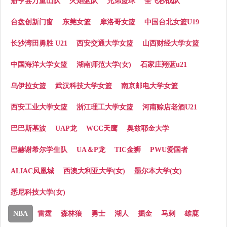
册亨县万重山队
火焰蓝队
兄弟篮球
全飞秒战队
台盘创新门窗
东莞女篮
摩洛哥女篮
中国台北女篮U19
长沙湾田勇胜 U21
西安交通大学女篮
山西财经大学女篮
中国海洋大学女篮
湖南师范大学(女)
石家庄翔蓝u21
乌伊拉女篮
武汉科技大学女篮
南京邮电大学女篮
西安工业大学女篮
浙江理工大学女篮
河南赊店老酒U21
巴巴斯基波
UAP龙
WCC天鹰
奥兹耶金大学
巴赫谢希尔学生队
UA＆P龙
TIC金狮
PWU爱国者
ALIAC凤凰城
西澳大利亚大学(女)
墨尔本大学(女)
悉尼科技大学(女)
NBA
雷霆
森林狼
勇士
湖人
掘金
马刺
雄鹿