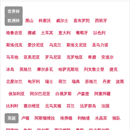
世界杯
欧洲杯
黑山
科索沃
威尔士
直布罗陀
西班牙
格鲁吉亚
挪威
土耳其
意大利
葡萄牙
以色列
斯洛伐克
爱沙尼亚
乌克兰
斯洛文尼亚
圣马力诺
马耳他
亚美尼亚
罗马尼亚
克罗地亚
希腊
安道尔
冰岛
英格兰
摩尔多瓦
哈萨克斯坦
列支敦士登
捷克
北爱尔兰
匈牙利
瑞士
荷兰
瑞典
苏格兰
丹麦
波黑
保加利亚
阿尔巴尼亚
白俄罗斯
卢森堡
阿塞拜疆
比利时
塞尔维亚
北马其顿
芬兰
法罗群岛
法国
英超
卢顿
阿斯顿维拉
埃弗顿
利物浦
水晶宫
狼队