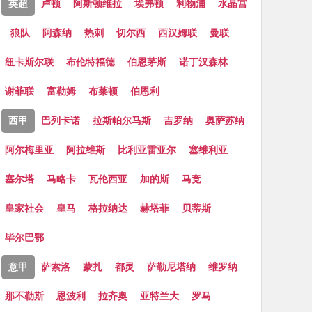
英超
卢顿
阿斯顿维拉
埃弗顿
利物浦
水晶宫
狼队
阿森纳
热刺
切尔西
西汉姆联
曼联
纽卡斯尔联
布伦特福德
伯恩茅斯
诺丁汉森林
谢菲联
富勒姆
布莱顿
伯恩利
西甲
巴列卡诺
拉斯帕尔马斯
吉罗纳
奥萨苏纳
阿尔梅里亚
阿拉维斯
比利亚雷亚尔
塞维利亚
塞尔塔
马略卡
瓦伦西亚
加的斯
马竞
皇家社会
皇马
格拉纳达
赫塔菲
贝蒂斯
毕尔巴鄂
意甲
萨索洛
蒙扎
都灵
萨勒尼塔纳
维罗纳
那不勒斯
恩波利
拉齐奥
亚特兰大
罗马