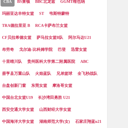
CBA
BS莱顿
BBC北龙兹
GGMT维也纳
玛丽亚达丰特女篮
ST
韦斯特蒙特
TRA德拉里亚 B
RCA卡萨布兰女篮
CF贝拉希德女篮
萨马拉女篮B队
阿尔马达U21
布劳奇
戈尔迪-比科姆学院
巴登
迅雷女篮
十里晴川队
贵州医科大学第二附属医院
ABC
册亨县万重山队
火焰蓝队
兄弟篮球
全飞秒战队
台盘创新门窗
东莞女篮
摩洛哥女篮
中国台北女篮U19
长沙湾田勇胜 U21
西安交通大学女篮
山西财经大学女篮
中国海洋大学女篮
湖南师范大学(女)
石家庄翔蓝u21