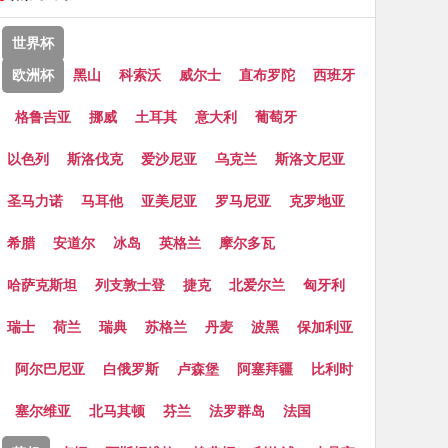
世界杯
欧洲杯
黑山
科索沃
威尔士
直布罗陀
西班牙
格鲁吉亚
挪威
土耳其
意大利
葡萄牙
以色列
斯洛伐克
爱沙尼亚
乌克兰
斯洛文尼亚
圣马力诺
马耳他
亚美尼亚
罗马尼亚
克罗地亚
希腊
安道尔
冰岛
英格兰
摩尔多瓦
哈萨克斯坦
列支敦士登
捷克
北爱尔兰
匈牙利
瑞士
荷兰
瑞典
苏格兰
丹麦
波黑
保加利亚
阿尔巴尼亚
白俄罗斯
卢森堡
阿塞拜疆
比利时
塞尔维亚
北马其顿
芬兰
法罗群岛
法国