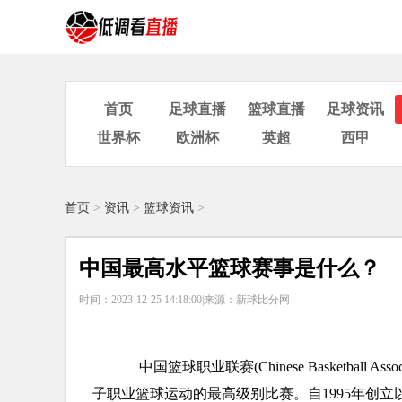
首页
足球直播
篮球直播
足球资讯
世界杯
欧洲杯
英超
西甲
首页
>
资讯
>
篮球资讯
>
中国最高水平篮球赛事是什么？
时间：2023-12-25 14:18:00|
来源：新球比分网
中国篮球职业联赛(Chinese Basketball A
子职业篮球运动的最高级别比赛。自1995年创