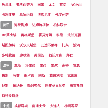
热那亚
弗洛西诺内
国米
尤文
莱切
AC米兰
卡利亚里
乌迪内斯
博洛尼亚
佛罗伦萨
德甲
海登海姆
达姆施塔特
柏林联合
RB莱比锡
奥格斯堡
霍芬海姆
科隆
法兰克福
斯图加特
沃尔夫斯堡
云达不莱梅
门兴
波鸿
多特蒙德
弗赖堡
美因茨
勒沃库森
拜仁
法甲
兰斯
洛里昂
里昂
里尔
南特
雷恩
梅斯
马赛
图卢兹
朗斯
蒙彼利埃
克莱蒙
尼斯
摩纳哥
勒阿弗尔
巴黎圣日耳曼
布雷斯特
斯特拉斯堡
中超
成都蓉城
南通支云
大连人
梅州客家