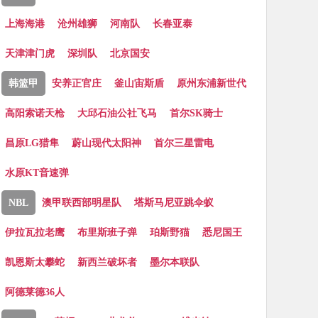
上海海港
沧州雄狮
河南队
长春亚泰
天津津门虎
深圳队
北京国安
韩篮甲
安养正官庄
釜山宙斯盾
原州东浦新世代
高阳索诺天枪
大邱石油公社飞马
首尔SK骑士
昌原LG猎隼
蔚山现代太阳神
首尔三星雷电
水原KT音速弹
NBL
澳甲联西部明星队
塔斯马尼亚跳伞蚁
伊拉瓦拉老鹰
布里斯班子弹
珀斯野猫
悉尼国王
凯恩斯太攀蛇
新西兰破坏者
墨尔本联队
阿德莱德36人