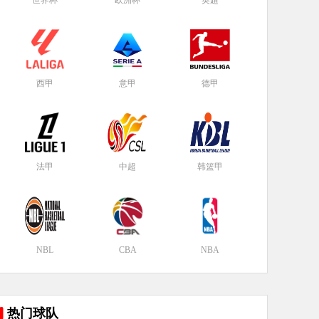
世界杯
欧洲杯
英超
西甲
意甲
德甲
法甲
中超
韩篮甲
NBL
CBA
NBA
热门球队