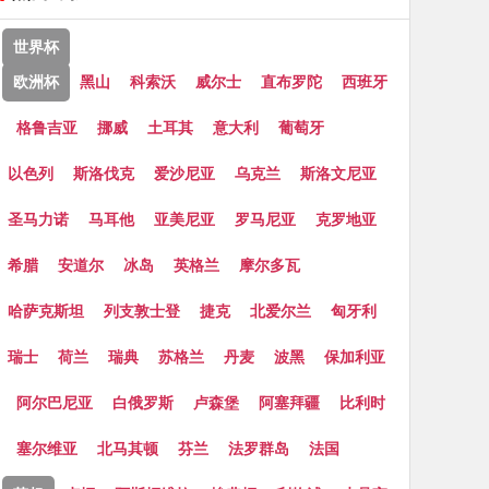
世界杯
欧洲杯
黑山
科索沃
威尔士
直布罗陀
西班牙
格鲁吉亚
挪威
土耳其
意大利
葡萄牙
以色列
斯洛伐克
爱沙尼亚
乌克兰
斯洛文尼亚
圣马力诺
马耳他
亚美尼亚
罗马尼亚
克罗地亚
希腊
安道尔
冰岛
英格兰
摩尔多瓦
哈萨克斯坦
列支敦士登
捷克
北爱尔兰
匈牙利
瑞士
荷兰
瑞典
苏格兰
丹麦
波黑
保加利亚
阿尔巴尼亚
白俄罗斯
卢森堡
阿塞拜疆
比利时
塞尔维亚
北马其顿
芬兰
法罗群岛
法国