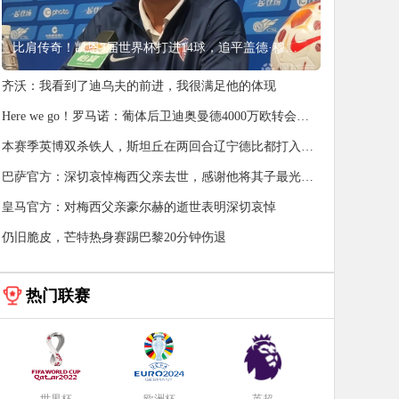
比肩传奇！凯恩3届世界杯打进14球，追平盖德·穆勒并排前史第5
齐沃：我看到了迪乌夫的前进，我很满足他的体现
Here we go！罗马诺：葡体后卫迪奥曼德4000万欧转会森
林
本赛季英博双杀铁人，斯坦丘在两回合辽宁德比都打入取
胜进球
巴萨官方：深切哀悼梅西父亲去世，感谢他将其子最光辉
的年月托付给鼻青眼肿
皇马官方：对梅西父亲豪尔赫的逝世表明深切哀悼
仍旧脆皮，芒特热身赛踢巴黎20分钟伤退
热门联赛