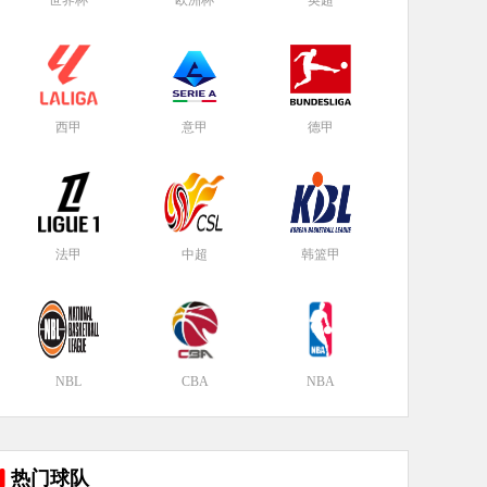
世界杯
欧洲杯
英超
西甲
意甲
德甲
法甲
中超
韩篮甲
NBL
CBA
NBA
热门球队