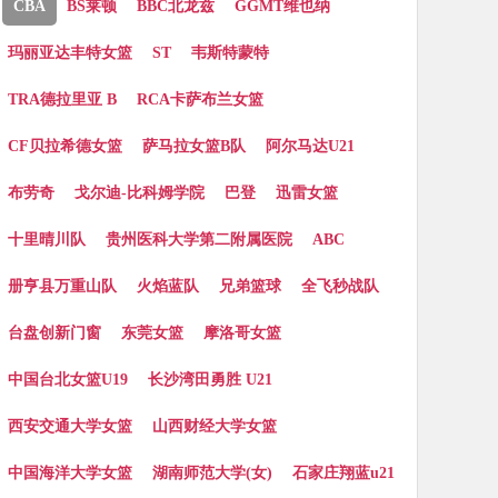
CBA
BS莱顿
BBC北龙兹
GGMT维也纳
玛丽亚达丰特女篮
ST
韦斯特蒙特
TRA德拉里亚 B
RCA卡萨布兰女篮
CF贝拉希德女篮
萨马拉女篮B队
阿尔马达U21
布劳奇
戈尔迪-比科姆学院
巴登
迅雷女篮
十里晴川队
贵州医科大学第二附属医院
ABC
册亨县万重山队
火焰蓝队
兄弟篮球
全飞秒战队
台盘创新门窗
东莞女篮
摩洛哥女篮
中国台北女篮U19
长沙湾田勇胜 U21
西安交通大学女篮
山西财经大学女篮
中国海洋大学女篮
湖南师范大学(女)
石家庄翔蓝u21