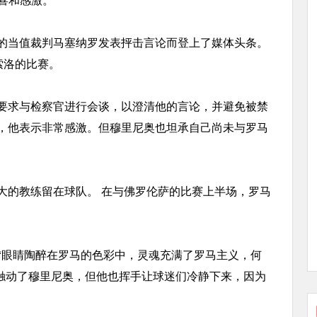
惊喜和感激。
的当值裁判马塞纳罗发表抨击言论而登上了媒体头条。
索洛的比赛。
要求与检察官进行会谈，以澄清他的言论，并避免被禁
此，他表示非常感激。但穆里尼奥也坦承自己尚未与罗马
大的教练留在球队。 在与佛罗伦萨的比赛上半场，罗马
“眼睛陶醉在罗马的色彩中，灵魂充满了罗马主义，何
深触动了穆里尼奥，但他也挥手让球迷们冷静下来，因为