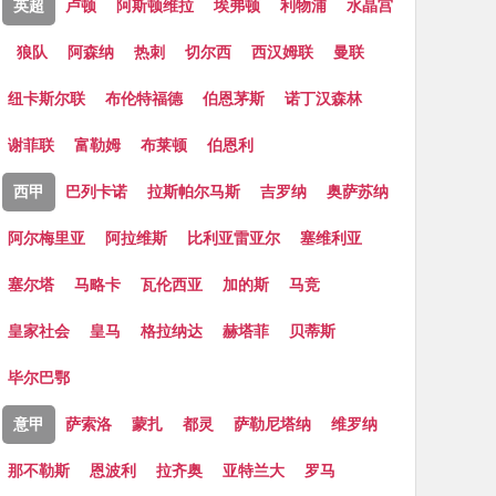
英超
卢顿
阿斯顿维拉
埃弗顿
利物浦
水晶宫
狼队
阿森纳
热刺
切尔西
西汉姆联
曼联
纽卡斯尔联
布伦特福德
伯恩茅斯
诺丁汉森林
谢菲联
富勒姆
布莱顿
伯恩利
西甲
巴列卡诺
拉斯帕尔马斯
吉罗纳
奥萨苏纳
阿尔梅里亚
阿拉维斯
比利亚雷亚尔
塞维利亚
塞尔塔
马略卡
瓦伦西亚
加的斯
马竞
皇家社会
皇马
格拉纳达
赫塔菲
贝蒂斯
毕尔巴鄂
意甲
萨索洛
蒙扎
都灵
萨勒尼塔纳
维罗纳
那不勒斯
恩波利
拉齐奥
亚特兰大
罗马