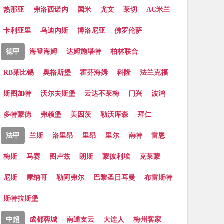
热那亚
弗洛西诺内
国米
尤文
莱切
AC米兰
卡利亚里
乌迪内斯
博洛尼亚
佛罗伦萨
德甲
海登海姆
达姆施塔特
柏林联合
RB莱比锡
奥格斯堡
霍芬海姆
科隆
法兰克福
斯图加特
沃尔夫斯堡
云达不莱梅
门兴
波鸿
多特蒙德
弗赖堡
美因茨
勒沃库森
拜仁
法甲
兰斯
洛里昂
里昂
里尔
南特
雷恩
梅斯
马赛
图卢兹
朗斯
蒙彼利埃
克莱蒙
尼斯
摩纳哥
勒阿弗尔
巴黎圣日耳曼
布雷斯特
斯特拉斯堡
中超
成都蓉城
南通支云
大连人
梅州客家