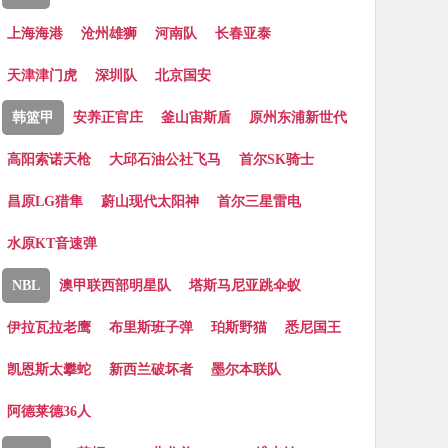
上海海港
沧州雄狮
河南队
长春亚泰
天津津门虎
深圳队
北京国安
韩篮甲
安养正官庄
釜山宙斯盾
原州东浦新世代
高阳索诺天枪
大邱石油公社飞马
首尔SK骑士
昌原LG猎隼
蔚山现代太阳神
首尔三星雷电
水原KT音速弹
NBL
澳甲联西部明星队
塔斯马尼亚跳伞蚁
伊拉瓦拉老鹰
布里斯班子弹
珀斯野猫
悉尼国王
凯恩斯太攀蛇
新西兰破坏者
墨尔本联队
阿德莱德36人