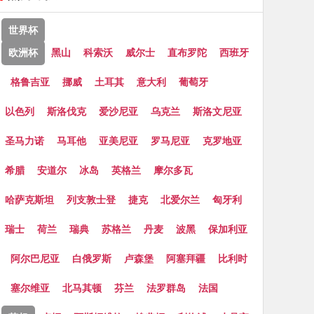
世界杯
欧洲杯
黑山
科索沃
威尔士
直布罗陀
西班牙
格鲁吉亚
挪威
土耳其
意大利
葡萄牙
以色列
斯洛伐克
爱沙尼亚
乌克兰
斯洛文尼亚
圣马力诺
马耳他
亚美尼亚
罗马尼亚
克罗地亚
希腊
安道尔
冰岛
英格兰
摩尔多瓦
哈萨克斯坦
列支敦士登
捷克
北爱尔兰
匈牙利
瑞士
荷兰
瑞典
苏格兰
丹麦
波黑
保加利亚
阿尔巴尼亚
白俄罗斯
卢森堡
阿塞拜疆
比利时
塞尔维亚
北马其顿
芬兰
法罗群岛
法国