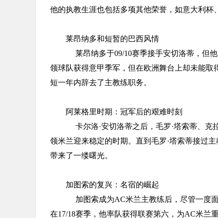
他的执教生涯也包括多项其他荣誉，如意大利杯
莱昂纳多和短暂的巴西风情
莱昂纳多于09/10赛季接手安切洛蒂，但他
领球队获得意甲季军，但在欧洲舞台上却未能取
短一年内辞去了主教练职务。
阿莱格里时期：冠军后的艰难时刻
卡尔洛·安切洛蒂之后，毛罗·塔索蒂、克拉
领米兰迎来稳定的时期。直到毛罗·塔索蒂接过主教
带来了一缕曙光。
加图索的复兴：名宿的崛起
加图索成为AC米兰主教练后，尽管一度面
在17/18赛季，他率队获得联赛第六，为AC米兰