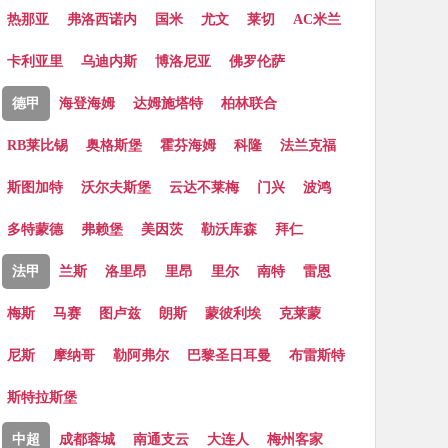
热那亚
弗洛西诺内
国米
尤文
莱切
AC米兰
卡利亚里
乌迪内斯
博洛尼亚
佛罗伦萨
德甲
海登海姆
达姆施塔特
柏林联合
RB莱比锡
奥格斯堡
霍芬海姆
科隆
法兰克福
斯图加特
沃尔夫斯堡
云达不莱梅
门兴
波鸿
多特蒙德
弗赖堡
美因茨
勒沃库森
拜仁
法甲
兰斯
洛里昂
里昂
里尔
南特
雷恩
梅斯
马赛
图卢兹
朗斯
蒙彼利埃
克莱蒙
尼斯
摩纳哥
勒阿弗尔
巴黎圣日耳曼
布雷斯特
斯特拉斯堡
中超
成都蓉城
南通支云
大连人
梅州客家