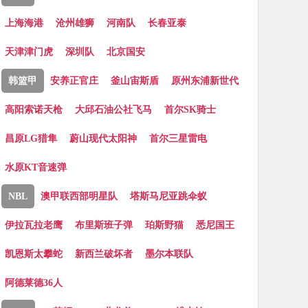
上海海港
沧州雄狮
河南队
长春亚泰
天津津门虎
深圳队
北京国安
韩篮甲
安养正官庄
釜山宙斯盾
原州东浦新世代
高阳索诺天枪
大邱石油公社飞马
首尔SK骑士
昌原LG猎隼
蔚山现代太阳神
首尔三星雷电
水原KT音速弹
NBL
澳甲联西部明星队
塔斯马尼亚跳伞蚁
伊拉瓦拉老鹰
布里斯班子弹
珀斯野猫
悉尼国王
凯恩斯太攀蛇
新西兰破坏者
墨尔本联队
阿德莱德36人