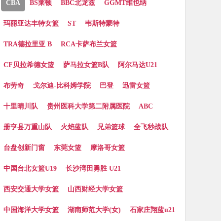
CBA
BS莱顿
BBC北龙兹
GGMT维也纳
玛丽亚达丰特女篮
ST
韦斯特蒙特
TRA德拉里亚 B
RCA卡萨布兰女篮
CF贝拉希德女篮
萨马拉女篮B队
阿尔马达U21
布劳奇
戈尔迪-比科姆学院
巴登
迅雷女篮
十里晴川队
贵州医科大学第二附属医院
ABC
册亨县万重山队
火焰蓝队
兄弟篮球
全飞秒战队
台盘创新门窗
东莞女篮
摩洛哥女篮
中国台北女篮U19
长沙湾田勇胜 U21
西安交通大学女篮
山西财经大学女篮
中国海洋大学女篮
湖南师范大学(女)
石家庄翔蓝u21