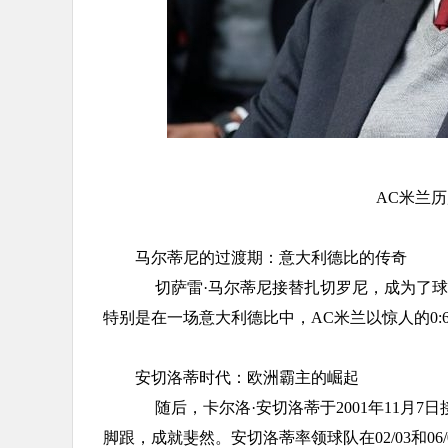
AC米兰
马尔蒂尼的过渡期：意大利德比的传奇
切萨雷·马尔蒂尼接替扎切罗尼，成为了球队
特别是在一场意大利德比中，AC米兰以惊人的0
安切洛蒂时代：欧洲霸主的崛起
随后，卡尔洛·安切洛蒂于2001年11月7
脚跟，成就斐然。安切洛蒂率领球队在02/03和06