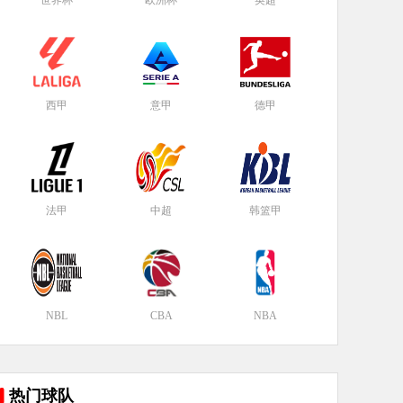
世界杯
欧洲杯
英超
西甲
意甲
德甲
法甲
中超
韩篮甲
NBL
CBA
NBA
热门球队