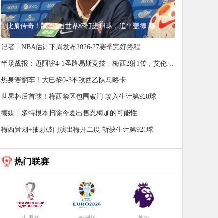
比肩传奇！凯恩3届世界杯打进14球，追平盖德·穆勒并排前史第5
记者：NBA估计下周发布2026-27赛季完好路程
半场战报：迈阿密4-1圣路易斯竞技，梅西2射1传，艾伦3
助攻
热身赛翻车！大巴黎0-3不敌西乙队马略卡
世界杯后首球！梅西禁区包围破门 攻入生计第920球
德媒：多特根本扫除今夏出售恩梅加的可能性
梅西策划+抽射破门演出梅开二度 斩获生计第921球
热门联赛