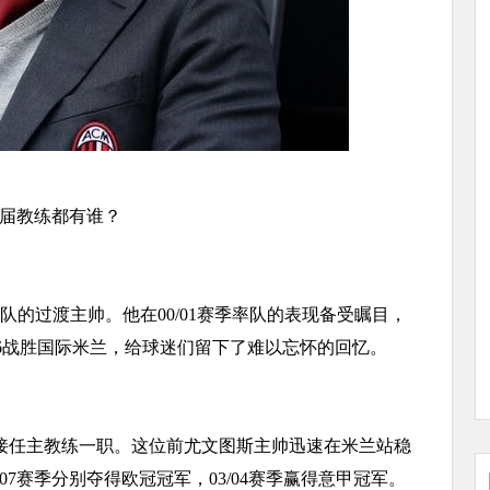
历届教练都有谁？
的过渡主帅。他在00/01赛季率队的表现备受瞩目，
:6战胜国际米兰，给球迷们留下了难以忘怀的回忆。
日接任主教练一职。这位前尤文图斯主帅迅速在米兰站稳
/07赛季分别夺得欧冠冠军，03/04赛季赢得意甲冠军。