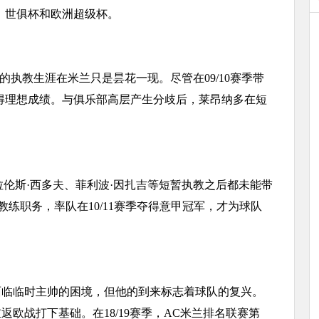
、世俱杯和欧洲超级杯。
的执教生涯在米兰只是昙花一现。尽管在09/10赛季带
得理想成绩。与俱乐部高层产生分歧后，莱昂纳多在短
伦斯·西多夫、菲利波·因扎吉等短暂执教之后都未能带
练职务，率队在10/11赛季夺得意甲冠军，才为球队
临临时主帅的困境，但他的到来标志着球队的复兴。
重返欧战打下基础。在18/19赛季，AC米兰排名联赛第