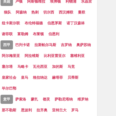
英超
卢顿
阿斯顿维拉
埃弗顿
利物浦
水晶宫
狼队
阿森纳
热刺
切尔西
西汉姆联
曼联
纽卡斯尔联
布伦特福德
伯恩茅斯
诺丁汉森林
谢菲联
富勒姆
布莱顿
伯恩利
西甲
巴列卡诺
拉斯帕尔马斯
吉罗纳
奥萨苏纳
阿尔梅里亚
阿拉维斯
比利亚雷亚尔
塞维利亚
塞尔塔
马略卡
瓦伦西亚
加的斯
马竞
皇家社会
皇马
格拉纳达
赫塔菲
贝蒂斯
毕尔巴鄂
意甲
萨索洛
蒙扎
都灵
萨勒尼塔纳
维罗纳
那不勒斯
恩波利
拉齐奥
亚特兰大
罗马