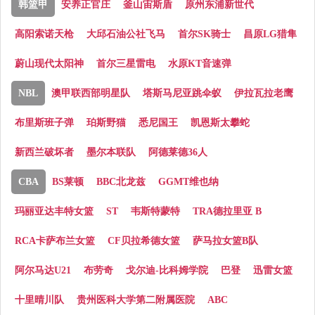
韩篮甲
安养正官庄
釜山宙斯盾
原州东浦新世代
高阳索诺天枪
大邱石油公社飞马
首尔SK骑士
昌原LG猎隼
蔚山现代太阳神
首尔三星雷电
水原KT音速弹
NBL
澳甲联西部明星队
塔斯马尼亚跳伞蚁
伊拉瓦拉老鹰
布里斯班子弹
珀斯野猫
悉尼国王
凯恩斯太攀蛇
新西兰破坏者
墨尔本联队
阿德莱德36人
CBA
BS莱顿
BBC北龙兹
GGMT维也纳
玛丽亚达丰特女篮
ST
韦斯特蒙特
TRA德拉里亚 B
RCA卡萨布兰女篮
CF贝拉希德女篮
萨马拉女篮B队
阿尔马达U21
布劳奇
戈尔迪-比科姆学院
巴登
迅雷女篮
十里晴川队
贵州医科大学第二附属医院
ABC