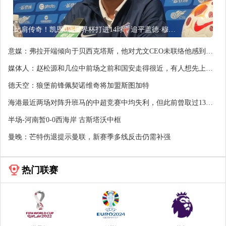
比肩传奇！凯恩3届世界杯打进14球，追平盖德·穆勒并排前史第5
意媒：弗拉开端倾向于贝西克塔斯，他对尤文CEO未联络他感到绝
望
媒体人：赵松源和几位中前场之前和国安走得很近，有人想先上大
学
德天空：狼堡前锋佩契诺维奇将加盟斯图加特
海港最近两场对阵升班马的中超竞赛中均失利，但此前曾取过13连
胜
半场-河南暂0-0西海岸 古斯塔沃中框
曼晚：芒特伤退提示曼联，新赛季多线反击仍需补强
热门联赛