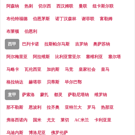
阿森纳
热刺
切尔西
西汉姆联
曼联
纽卡斯尔联
布伦特福德
伯恩茅斯
诺丁汉森林
谢菲联
富勒姆
布莱顿
伯恩利
西甲
巴列卡诺
拉斯帕尔马斯
吉罗纳
奥萨苏纳
阿尔梅里亚
阿拉维斯
比利亚雷亚尔
塞维利亚
塞尔塔
马略卡
瓦伦西亚
加的斯
马竞
皇家社会
皇马
格拉纳达
赫塔菲
贝蒂斯
毕尔巴鄂
意甲
萨索洛
蒙扎
都灵
萨勒尼塔纳
维罗纳
那不勒斯
恩波利
拉齐奥
亚特兰大
罗马
热那亚
弗洛西诺内
国米
尤文
莱切
AC米兰
卡利亚里
乌迪内斯
博洛尼亚
佛罗伦萨