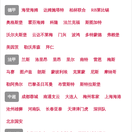
德甲
海登海姆
达姆施塔特
柏林联合
RB莱比锡
奥格斯堡
霍芬海姆
科隆
法兰克福
斯图加特
沃尔夫斯堡
云达不莱梅
门兴
波鸿
多特蒙德
弗赖堡
美因茨
勒沃库森
拜仁
法甲
兰斯
洛里昂
里昂
里尔
南特
雷恩
梅斯
马赛
图卢兹
朗斯
蒙彼利埃
克莱蒙
尼斯
摩纳哥
勒阿弗尔
巴黎圣日耳曼
布雷斯特
斯特拉斯堡
中超
成都蓉城
南通支云
大连人
梅州客家
上海海港
沧州雄狮
河南队
长春亚泰
天津津门虎
深圳队
北京国安