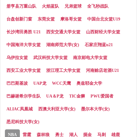
册亨县万重山队
火焰蓝队
兄弟篮球
全飞秒战队
台盘创新门窗
东莞女篮
摩洛哥女篮
中国台北女篮U19
长沙湾田勇胜 U21
西安交通大学女篮
山西财经大学女篮
中国海洋大学女篮
湖南师范大学(女)
石家庄翔蓝u21
乌伊拉女篮
武汉科技大学女篮
南京邮电大学女篮
西安工业大学女篮
浙江理工大学女篮
河南赊店老酒U21
巴巴斯基波
UAP龙
WCC天鹰
奥兹耶金大学
巴赫谢希尔学生队
UA＆P龙
TIC金狮
PWU爱国者
ALIAC凤凰城
西澳大利亚大学(女)
墨尔本大学(女)
悉尼科技大学(女)
NBA
雷霆
森林狼
勇士
湖人
掘金
马刺
雄鹿