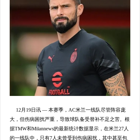
12月19日讯 — 本赛季，AC米兰一线队尽管阵容庞
大，但伤病困扰严重，导致球队备受替补不足之苦。根
据TMW和Milannews的最新统计数据显示，在米兰27人
的一线队中，只有7人未曾受到伤病困扰，其中甚至包