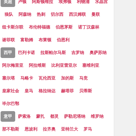
英超
卢顿
阿斯顿维拉
埃弗顿
利物浦
水晶宫
狼队
阿森纳
热刺
切尔西
西汉姆联
曼联
纽卡斯尔联
布伦特福德
伯恩茅斯
诺丁汉森林
谢菲联
富勒姆
布莱顿
伯恩利
西甲
巴列卡诺
拉斯帕尔马斯
吉罗纳
奥萨苏纳
阿尔梅里亚
阿拉维斯
比利亚雷亚尔
塞维利亚
塞尔塔
马略卡
瓦伦西亚
加的斯
马竞
皇家社会
皇马
格拉纳达
赫塔菲
贝蒂斯
毕尔巴鄂
意甲
萨索洛
蒙扎
都灵
萨勒尼塔纳
维罗纳
那不勒斯
恩波利
拉齐奥
亚特兰大
罗马