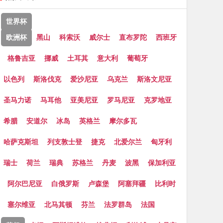
世界杯
欧洲杯
黑山
科索沃
威尔士
直布罗陀
西班牙
格鲁吉亚
挪威
土耳其
意大利
葡萄牙
以色列
斯洛伐克
爱沙尼亚
乌克兰
斯洛文尼亚
圣马力诺
马耳他
亚美尼亚
罗马尼亚
克罗地亚
希腊
安道尔
冰岛
英格兰
摩尔多瓦
哈萨克斯坦
列支敦士登
捷克
北爱尔兰
匈牙利
瑞士
荷兰
瑞典
苏格兰
丹麦
波黑
保加利亚
阿尔巴尼亚
白俄罗斯
卢森堡
阿塞拜疆
比利时
塞尔维亚
北马其顿
芬兰
法罗群岛
法国