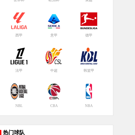
世界杯
欧洲杯
英超
西甲
意甲
德甲
法甲
中超
韩篮甲
NBL
CBA
NBA
热门球队