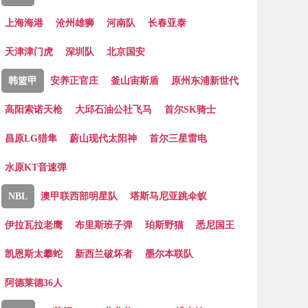
上海海港
沧州雄狮
河南队
长春亚泰
天津津门虎
深圳队
北京国安
韩篮甲
安养正官庄
釜山宙斯盾
原州东浦新世代
高阳索诺天枪
大邱石油公社飞马
首尔SK骑士
昌原LG猎隼
蔚山现代太阳神
首尔三星雷电
水原KT音速弹
NBL
澳甲联西部明星队
塔斯马尼亚跳伞蚁
伊拉瓦拉老鹰
布里斯班子弹
珀斯野猫
悉尼国王
凯恩斯太攀蛇
新西兰破坏者
墨尔本联队
阿德莱德36人