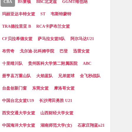
CBA
BS莱顿
BBC北龙兹
GGMT维也纳
玛丽亚达丰特女篮
ST
韦斯特蒙特
TRA德拉里亚 B
RCA卡萨布兰女篮
CF贝拉希德女篮
萨马拉女篮B队
阿尔马达U21
布劳奇
戈尔迪-比科姆学院
巴登
迅雷女篮
十里晴川队
贵州医科大学第二附属医院
ABC
册亨县万重山队
火焰蓝队
兄弟篮球
全飞秒战队
台盘创新门窗
东莞女篮
摩洛哥女篮
中国台北女篮U19
长沙湾田勇胜 U21
西安交通大学女篮
山西财经大学女篮
中国海洋大学女篮
湖南师范大学(女)
石家庄翔蓝u21