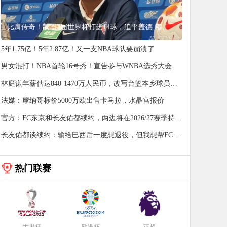
比肩传奇！凯恩3届世界杯打进14球，追平盖德·穆勒并排前史第5
5年1.75亿！5年2.87亿！又一支NBA球队要崩溃了
男女混打！NBA首轮16号秀！宣告参与WNBA选秀大会
林庭谦年薪估达840-1470万人民币，改写台篮本乡球员薪
资纪录
法媒：摩纳哥标价5000万欧出售卡马拉，水晶宫报价
官方：FC东京和长友佑都续约，两边将在2026/27赛季持续
协作
长友佑都谈续约：输给巴西后一度想退役，但我想帮FC东
京夺冠
热门联赛