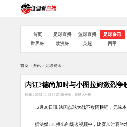
首页
足球直播
篮球直播
足球资讯
世界杯
欧洲杯
英超
西甲
首页
>
资讯
>
足球资讯
>
内讧?德尚加时与小图拉姆激烈争吵
时间：2023-12-25 14:25:00|
来源：新球比分网
12月20日讯 法国点球大战不敌阿根廷，无缘
据法媒TF1播出的场边视频中，比赛加时赛