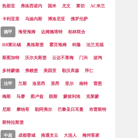
热那亚
弗洛西诺内
国米
尤文
莱切
AC米兰
卡利亚里
乌迪内斯
博洛尼亚
佛罗伦萨
德甲
海登海姆
达姆施塔特
柏林联合
RB莱比锡
奥格斯堡
霍芬海姆
科隆
法兰克福
斯图加特
沃尔夫斯堡
云达不莱梅
门兴
波鸿
多特蒙德
弗赖堡
美因茨
勒沃库森
拜仁
法甲
兰斯
洛里昂
里昂
里尔
南特
雷恩
梅斯
马赛
图卢兹
朗斯
蒙彼利埃
克莱蒙
尼斯
摩纳哥
勒阿弗尔
巴黎圣日耳曼
布雷斯特
斯特拉斯堡
中超
成都蓉城
南通支云
大连人
梅州客家