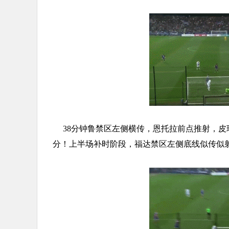
38分钟鲁禁区左侧横传，恩托拉前点推射，皮
分！上半场补时阶段，福达禁区左侧底线似传似