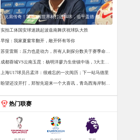
比肩传奇！凯恩3届世界杯打进14球，追平盖德·穆勒并排前史第5
实拍工体国安球迷跳起波兹南舞庆祝球队大胜
早报：我家夏窗常翻开，敞开怀有等你
苏亚雷斯：压力也是动力，所有人刺探分数关于赛季命运
的含义
成都蓉城VS云南玉昆：杨明洋廖力生坐镇中场，3大主力
领衔，费利佩冲击
上海U17球员吕孟洋：很难忘的一次阅历；下一站马德里
盼望还没开打，郑智先迎来一个大喜讯，青岛西海岸制胜
河南根本稳了
热门联赛