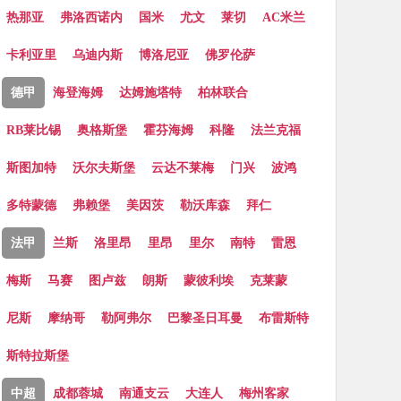
热那亚
弗洛西诺内
国米
尤文
莱切
AC米兰
卡利亚里
乌迪内斯
博洛尼亚
佛罗伦萨
德甲
海登海姆
达姆施塔特
柏林联合
RB莱比锡
奥格斯堡
霍芬海姆
科隆
法兰克福
斯图加特
沃尔夫斯堡
云达不莱梅
门兴
波鸿
多特蒙德
弗赖堡
美因茨
勒沃库森
拜仁
法甲
兰斯
洛里昂
里昂
里尔
南特
雷恩
梅斯
马赛
图卢兹
朗斯
蒙彼利埃
克莱蒙
尼斯
摩纳哥
勒阿弗尔
巴黎圣日耳曼
布雷斯特
斯特拉斯堡
中超
成都蓉城
南通支云
大连人
梅州客家