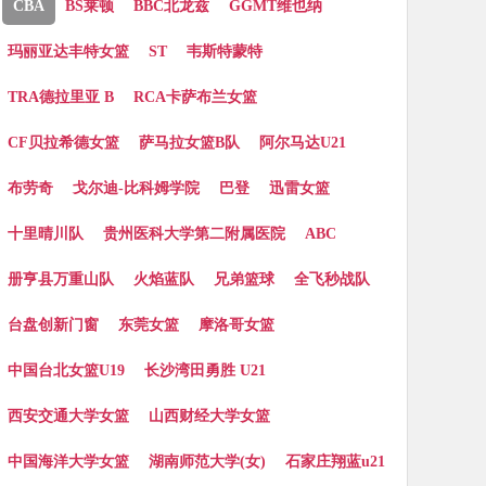
CBA
BS莱顿
BBC北龙兹
GGMT维也纳
玛丽亚达丰特女篮
ST
韦斯特蒙特
TRA德拉里亚 B
RCA卡萨布兰女篮
CF贝拉希德女篮
萨马拉女篮B队
阿尔马达U21
布劳奇
戈尔迪-比科姆学院
巴登
迅雷女篮
十里晴川队
贵州医科大学第二附属医院
ABC
册亨县万重山队
火焰蓝队
兄弟篮球
全飞秒战队
台盘创新门窗
东莞女篮
摩洛哥女篮
中国台北女篮U19
长沙湾田勇胜 U21
西安交通大学女篮
山西财经大学女篮
中国海洋大学女篮
湖南师范大学(女)
石家庄翔蓝u21