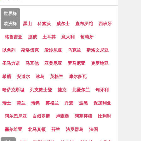
世界杯
欧洲杯
黑山
科索沃
威尔士
直布罗陀
西班牙
格鲁吉亚
挪威
土耳其
意大利
葡萄牙
以色列
斯洛伐克
爱沙尼亚
乌克兰
斯洛文尼亚
圣马力诺
马耳他
亚美尼亚
罗马尼亚
克罗地亚
希腊
安道尔
冰岛
英格兰
摩尔多瓦
哈萨克斯坦
列支敦士登
捷克
北爱尔兰
匈牙利
瑞士
荷兰
瑞典
苏格兰
丹麦
波黑
保加利亚
阿尔巴尼亚
白俄罗斯
卢森堡
阿塞拜疆
比利时
塞尔维亚
北马其顿
芬兰
法罗群岛
法国