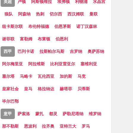
英超
卢顿
阿斯顿维拉
埃弗顿
利物浦
水晶宫
狼队
阿森纳
热刺
切尔西
西汉姆联
曼联
纽卡斯尔联
布伦特福德
伯恩茅斯
诺丁汉森林
谢菲联
富勒姆
布莱顿
伯恩利
西甲
巴列卡诺
拉斯帕尔马斯
吉罗纳
奥萨苏纳
阿尔梅里亚
阿拉维斯
比利亚雷亚尔
塞维利亚
塞尔塔
马略卡
瓦伦西亚
加的斯
马竞
皇家社会
皇马
格拉纳达
赫塔菲
贝蒂斯
毕尔巴鄂
意甲
萨索洛
蒙扎
都灵
萨勒尼塔纳
维罗纳
那不勒斯
恩波利
拉齐奥
亚特兰大
罗马