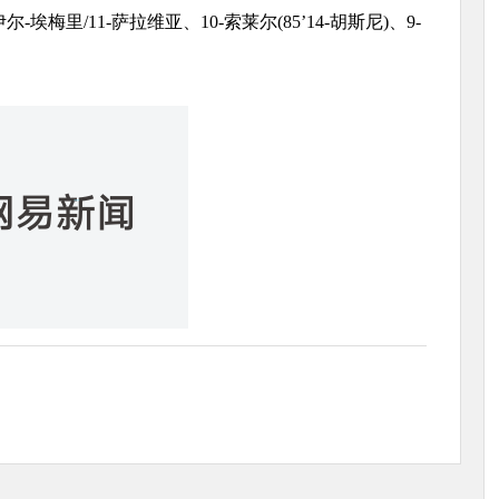
尔-埃梅里/11-萨拉维亚、10-索莱尔(85’14-胡斯尼)、9-