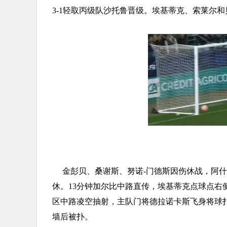
3-1轻取丙级队沙托鲁晋级。埃基蒂克、索莱尔
金彭贝、桑谢斯、努诺-门德斯因伤休战，阿
休。13分钟加尔比中路直传，埃基蒂克点球点右侧
区中路凌空抽射，主队门将德拉诺卡斯飞身将球
墙后被扑。