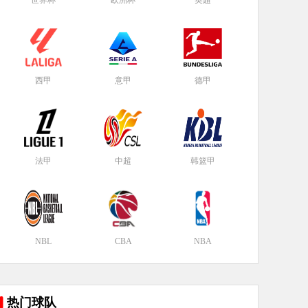
世界杯
欧洲杯
英超
西甲
意甲
德甲
法甲
中超
韩篮甲
NBL
CBA
NBA
热门球队