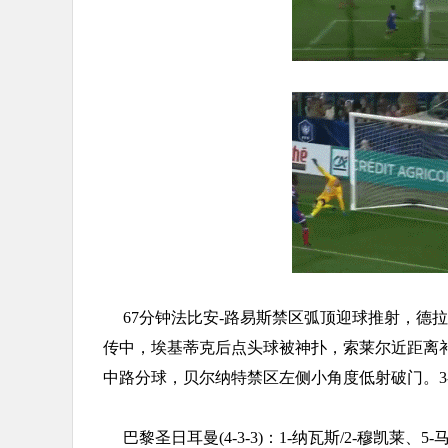
67分钟法比安-路易斯禁区弧顶迎球推射，德
传中，埃基蒂克后点头球被神扑，索莱尔近距离补射
中路分球，贝尔纳特禁区左侧小角度低射破门。3
巴黎圣日耳曼(4-3-3)：1-纳瓦斯/2-穆凯莱、5