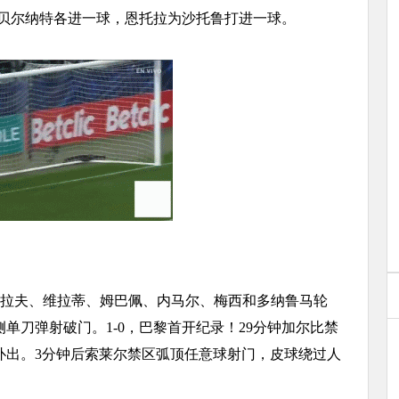
和贝尔纳特各进一球，恩托拉为沙托鲁打进一球。
什拉夫、维拉蒂、姆巴佩、内马尔、梅西和多纳鲁马轮
单刀弹射破门。1-0，巴黎首开纪录！29分钟加尔比禁
扑出。3分钟后索莱尔禁区弧顶任意球射门，皮球绕过人