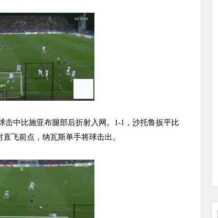
球击中比施亚布腿部后折射入网。1-1，沙托鲁扳平比
射直飞前点，纳瓦斯单手将球击出。