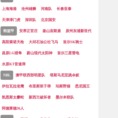
上海海港
沧州雄狮
河南队
长春亚泰
天津津门虎
深圳队
北京国安
韩篮甲
安养正官庄
釜山宙斯盾
原州东浦新世代
高阳索诺天枪
大邱石油公社飞马
首尔SK骑士
昌原LG猎隼
蔚山现代太阳神
首尔三星雷电
水原KT音速弹
NBL
澳甲联西部明星队
塔斯马尼亚跳伞蚁
伊拉瓦拉老鹰
布里斯班子弹
珀斯野猫
悉尼国王
凯恩斯太攀蛇
新西兰破坏者
墨尔本联队
阿德莱德36人