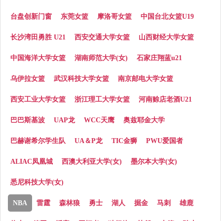
台盘创新门窗
东莞女篮
摩洛哥女篮
中国台北女篮U19
长沙湾田勇胜 U21
西安交通大学女篮
山西财经大学女篮
中国海洋大学女篮
湖南师范大学(女)
石家庄翔蓝u21
乌伊拉女篮
武汉科技大学女篮
南京邮电大学女篮
西安工业大学女篮
浙江理工大学女篮
河南赊店老酒U21
巴巴斯基波
UAP龙
WCC天鹰
奥兹耶金大学
巴赫谢希尔学生队
UA＆P龙
TIC金狮
PWU爱国者
ALIAC凤凰城
西澳大利亚大学(女)
墨尔本大学(女)
悉尼科技大学(女)
NBA
雷霆
森林狼
勇士
湖人
掘金
马刺
雄鹿