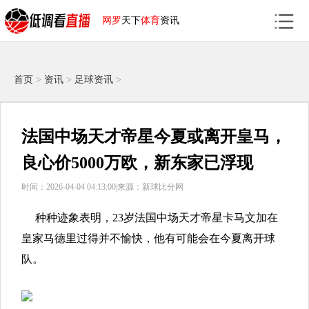
网罗
天下
体育
资讯
首页
>
资讯
>
足球资讯
>
法国中场天才帝星今夏或离开皇马，
良心价5000万欧，新东家已浮现
时间：2026-04-04 04:13:00|
来源：新球比分网
种种迹象表明，23岁法国中场天才帝星卡马文加在
皇家马德里过得并不愉快，他有可能会在今夏离开球
队。