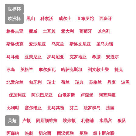
世界杯
欧洲杯
黑山
科索沃
威尔士
直布罗陀
西班牙
格鲁吉亚
挪威
土耳其
意大利
葡萄牙
以色列
斯洛伐克
爱沙尼亚
乌克兰
斯洛文尼亚
圣马力诺
马耳他
亚美尼亚
罗马尼亚
克罗地亚
希腊
安道尔
冰岛
英格兰
摩尔多瓦
哈萨克斯坦
列支敦士登
捷克
北爱尔兰
匈牙利
瑞士
荷兰
瑞典
苏格兰
丹麦
波黑
保加利亚
阿尔巴尼亚
白俄罗斯
卢森堡
阿塞拜疆
比利时
塞尔维亚
北马其顿
芬兰
法罗群岛
法国
英超
卢顿
阿斯顿维拉
埃弗顿
利物浦
水晶宫
狼队
阿森纳
热刺
切尔西
西汉姆联
曼联
纽卡斯尔联