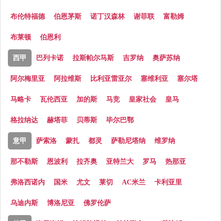
布伦特福德
伯恩茅斯
诺丁汉森林
谢菲联
富勒姆
布莱顿
伯恩利
西甲
巴列卡诺
拉斯帕尔马斯
吉罗纳
奥萨苏纳
阿尔梅里亚
阿拉维斯
比利亚雷亚尔
塞维利亚
塞尔塔
马略卡
瓦伦西亚
加的斯
马竞
皇家社会
皇马
格拉纳达
赫塔菲
贝蒂斯
毕尔巴鄂
意甲
萨索洛
蒙扎
都灵
萨勒尼塔纳
维罗纳
那不勒斯
恩波利
拉齐奥
亚特兰大
罗马
热那亚
弗洛西诺内
国米
尤文
莱切
AC米兰
卡利亚里
乌迪内斯
博洛尼亚
佛罗伦萨