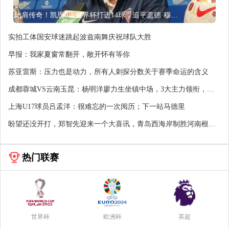
比肩传奇！凯恩3届世界杯打进14球，追平盖德·穆勒并排前史第5
实拍工体国安球迷跳起波兹南舞庆祝球队大胜
早报：我家夏窗常翻开，敞开怀有等你
苏亚雷斯：压力也是动力，所有人刺探分数关于赛季命运的含义
成都蓉城VS云南玉昆：杨明洋廖力生坐镇中场，3大主力领衔，费
利佩冲击
上海U17球员吕孟洋：很难忘的一次阅历；下一站马德里
盼望还没开打，郑智先迎来一个大喜讯，青岛西海岸制胜河南根本
稳了
热门联赛
世界杯
欧洲杯
英超