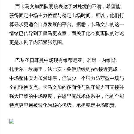
而卡马文加团队明确表达了对处境的不满，希望能
获得固定中场主力位置与稳定出场时间，所以，他们打
算寻求更适合自身发展的平台。据悉，卡马文加的这一
情绪已传导到了皇马更衣室，而关于他今夏离队的讨论
更是加剧了内部紧张氛围。
巴黎圣日耳曼中场现有维蒂尼亚、若昂・内维斯、
扎伊尔・埃梅里，法比安・鲁伊斯续约ye'v接近完成，
中场整体实力虽然雄厚，但缺少一个强力防守型中场与
全能轮换支点。卡马文加的多面性与防守能力可直接补
强大巴黎的中场厚度，在恩里克战术体系中，他的全能
特点更容易被转化为核心优势，承担稳定中场职责。