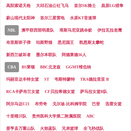
高阳索诺天枪
大邱石油公社飞马
首尔SK骑士
昌原LG猎隼
蔚山现代太阳神
首尔三星雷电
水原KT音速弹
NBL
澳甲联西部明星队
塔斯马尼亚跳伞蚁
伊拉瓦拉老鹰
布里斯班子弹
珀斯野猫
悉尼国王
凯恩斯太攀蛇
新西兰破坏者
墨尔本联队
阿德莱德36人
CBA
BS莱顿
BBC北龙兹
GGMT维也纳
玛丽亚达丰特女篮
ST
韦斯特蒙特
TRA德拉里亚 B
RCA卡萨布兰女篮
CF贝拉希德女篮
萨马拉女篮B队
阿尔马达U21
布劳奇
戈尔迪-比科姆学院
巴登
迅雷女篮
十里晴川队
贵州医科大学第二附属医院
ABC
册亨县万重山队
火焰蓝队
兄弟篮球
全飞秒战队