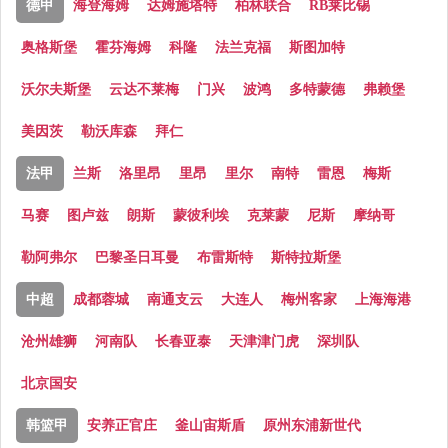
德甲
海登海姆
达姆施塔特
柏林联合
RB莱比锡
奥格斯堡
霍芬海姆
科隆
法兰克福
斯图加特
沃尔夫斯堡
云达不莱梅
门兴
波鸿
多特蒙德
弗赖堡
美因茨
勒沃库森
拜仁
法甲
兰斯
洛里昂
里昂
里尔
南特
雷恩
梅斯
马赛
图卢兹
朗斯
蒙彼利埃
克莱蒙
尼斯
摩纳哥
勒阿弗尔
巴黎圣日耳曼
布雷斯特
斯特拉斯堡
中超
成都蓉城
南通支云
大连人
梅州客家
上海海港
沧州雄狮
河南队
长春亚泰
天津津门虎
深圳队
北京国安
韩篮甲
安养正官庄
釜山宙斯盾
原州东浦新世代