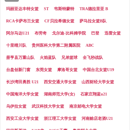
玛丽亚达丰特女篮
ST
韦斯特蒙特
TRA德拉里亚 B
RCA卡萨布兰女篮
CF贝拉希德女篮
萨马拉女篮B队
阿尔马达U21
布劳奇
戈尔迪-比科姆学院
巴登
迅雷女篮
十里晴川队
贵州医科大学第二附属医院
ABC
册亨县万重山队
火焰蓝队
兄弟篮球
全飞秒战队
台盘创新门窗
东莞女篮
摩洛哥女篮
中国台北女篮U19
长沙湾田勇胜 U21
西安交通大学女篮
山西财经大学女篮
中国海洋大学女篮
湖南师范大学(女)
石家庄翔蓝u21
乌伊拉女篮
武汉科技大学女篮
南京邮电大学女篮
西安工业大学女篮
浙江理工大学女篮
河南赊店老酒U21