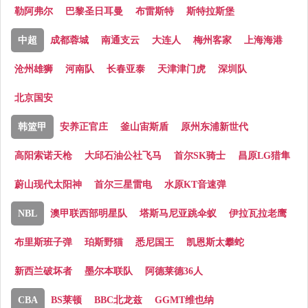
勒阿弗尔
巴黎圣日耳曼
布雷斯特
斯特拉斯堡
中超
成都蓉城
南通支云
大连人
梅州客家
上海海港
沧州雄狮
河南队
长春亚泰
天津津门虎
深圳队
北京国安
韩篮甲
安养正官庄
釜山宙斯盾
原州东浦新世代
高阳索诺天枪
大邱石油公社飞马
首尔SK骑士
昌原LG猎隼
蔚山现代太阳神
首尔三星雷电
水原KT音速弹
NBL
澳甲联西部明星队
塔斯马尼亚跳伞蚁
伊拉瓦拉老鹰
布里斯班子弹
珀斯野猫
悉尼国王
凯恩斯太攀蛇
新西兰破坏者
墨尔本联队
阿德莱德36人
CBA
BS莱顿
BBC北龙兹
GGMT维也纳