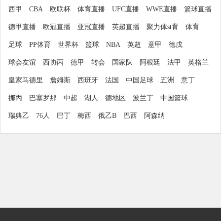
西甲
CBA
欧联杯
体育直播
UFC直播
WWE直播
篮球直播
德甲直播
欧冠直播
亚冠直播
英超直播
聚力体st育
体育
足球
PP体育
世界杯
篮球
NBA
英超
意甲
德戊
球会友谊
西协丙
德甲
转会
国家队
阿根廷
法甲
英格兰
皇家马德里
詹姆斯
西班牙
法国
中国足球
五洲
意丁
挪丙
巴塞罗那
中超
湖人
德地区
波兰丁
中国篮球
瑞典乙
76人
巴丁
梅西
俄乙B
巴西
阿森纳