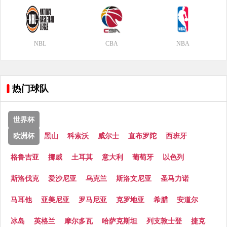
NBL
CBA
NBA
热门球队
世界杯
欧洲杯
黑山
科索沃
威尔士
直布罗陀
西班牙
格鲁吉亚
挪威
土耳其
意大利
葡萄牙
以色列
斯洛伐克
爱沙尼亚
乌克兰
斯洛文尼亚
圣马力诺
马耳他
亚美尼亚
罗马尼亚
克罗地亚
希腊
安道尔
冰岛
英格兰
摩尔多瓦
哈萨克斯坦
列支敦士登
捷克