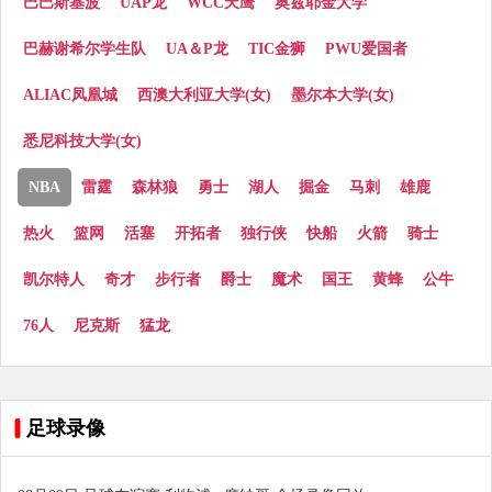
巴巴斯基波
UAP龙
WCC天鹰
奥兹耶金大学
巴赫谢希尔学生队
UA＆P龙
TIC金狮
PWU爱国者
ALIAC凤凰城
西澳大利亚大学(女)
墨尔本大学(女)
悉尼科技大学(女)
NBA
雷霆
森林狼
勇士
湖人
掘金
马刺
雄鹿
热火
篮网
活塞
开拓者
独行侠
快船
火箭
骑士
凯尔特人
奇才
步行者
爵士
魔术
国王
黄蜂
公牛
76人
尼克斯
猛龙
足球录像