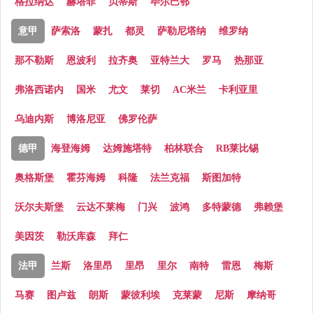
格拉纳达
赫塔菲
贝蒂斯
毕尔巴鄂
意甲
萨索洛
蒙扎
都灵
萨勒尼塔纳
维罗纳
那不勒斯
恩波利
拉齐奥
亚特兰大
罗马
热那亚
弗洛西诺内
国米
尤文
莱切
AC米兰
卡利亚里
乌迪内斯
博洛尼亚
佛罗伦萨
德甲
海登海姆
达姆施塔特
柏林联合
RB莱比锡
奥格斯堡
霍芬海姆
科隆
法兰克福
斯图加特
沃尔夫斯堡
云达不莱梅
门兴
波鸿
多特蒙德
弗赖堡
美因茨
勒沃库森
拜仁
法甲
兰斯
洛里昂
里昂
里尔
南特
雷恩
梅斯
马赛
图卢兹
朗斯
蒙彼利埃
克莱蒙
尼斯
摩纳哥