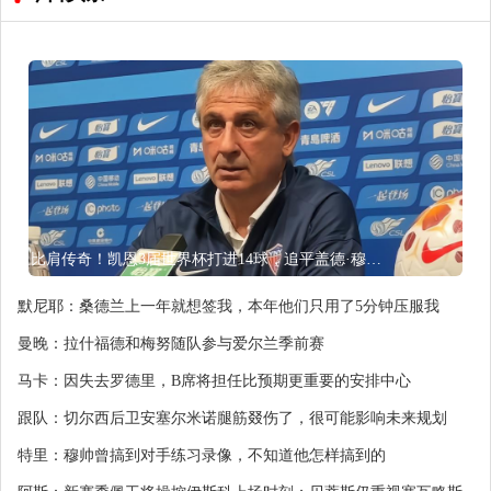
比肩传奇！凯恩3届世界杯打进14球，追平盖德·穆勒并排前史第5
默尼耶：桑德兰上一年就想签我，本年他们只用了5分钟压服我
曼晚：拉什福德和梅努随队参与爱尔兰季前赛
马卡：因失去罗德里，B席将担任比预期更重要的安排中心
跟队：切尔西后卫安塞尔米诺腿筋叕伤了，很可能影响未来规划
特里：穆帅曾搞到对手练习录像，不知道他怎样搞到的