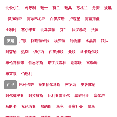
北爱尔兰
匈牙利
瑞士
荷兰
瑞典
苏格兰
丹麦
波黑
保加利亚
阿尔巴尼亚
白俄罗斯
卢森堡
阿塞拜疆
比利时
塞尔维亚
北马其顿
芬兰
法罗群岛
法国
英超
卢顿
阿斯顿维拉
埃弗顿
利物浦
水晶宫
狼队
阿森纳
热刺
切尔西
西汉姆联
曼联
纽卡斯尔联
布伦特福德
伯恩茅斯
诺丁汉森林
谢菲联
富勒姆
布莱顿
伯恩利
西甲
巴列卡诺
拉斯帕尔马斯
吉罗纳
奥萨苏纳
阿尔梅里亚
阿拉维斯
比利亚雷亚尔
塞维利亚
塞尔塔
马略卡
瓦伦西亚
加的斯
马竞
皇家社会
皇马