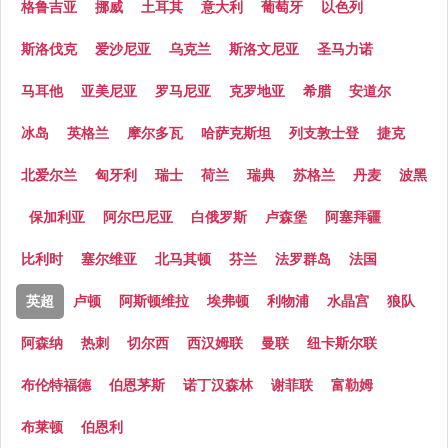
格鲁吉亚
挪威
土耳其
意大利
葡萄牙
以色列
斯洛伐克
爱沙尼亚
乌克兰
斯洛文尼亚
圣马力诺
马耳他
亚美尼亚
罗马尼亚
克罗地亚
希腊
安道尔
冰岛
英格兰
摩尔多瓦
哈萨克斯坦
列支敦士登
捷克
北爱尔兰
匈牙利
瑞士
荷兰
瑞典
苏格兰
丹麦
波黑
保加利亚
阿尔巴尼亚
白俄罗斯
卢森堡
阿塞拜疆
比利时
塞尔维亚
北马其顿
芬兰
法罗群岛
法国
英超
卢顿
阿斯顿维拉
埃弗顿
利物浦
水晶宫
狼队
阿森纳
热刺
切尔西
西汉姆联
曼联
纽卡斯尔联
布伦特福德
伯恩茅斯
诺丁汉森林
谢菲联
富勒姆
布莱顿
伯恩利