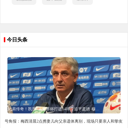
今日头条
比肩传奇！凯恩3届世界杯打进14球，追平盖德·穆勒并排前史第5
号角报：梅西清晨2点携妻儿向父亲遗体离别，现场只要亲人和挚友