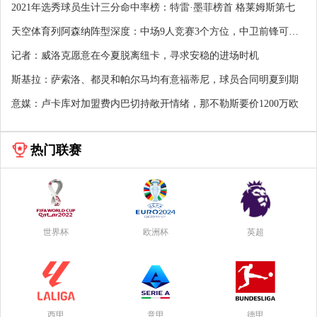
2021年选秀球员生计三分命中率榜：特雷·墨菲榜首 格莱姆斯第七
天空体育列阿森纳阵型深度：中场9人竞赛3个方位，中卫前锋可加
强
记者：威洛克愿意在今夏脱离纽卡，寻求安稳的进场时机
斯基拉：萨索洛、都灵和帕尔马均有意福蒂尼，球员合同明夏到期
意媒：卢卡库对加盟费内巴切持敞开情绪，那不勒斯要价1200万欧
热门联赛
世界杯
欧洲杯
英超
西甲
意甲
德甲