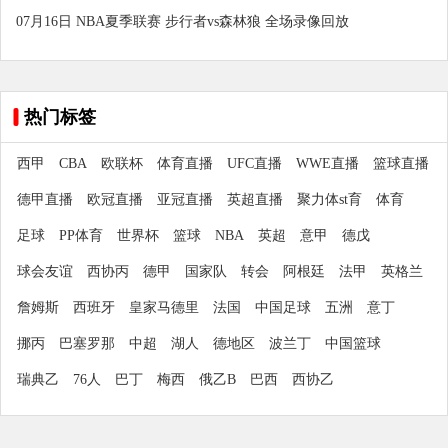
07月16日 NBA夏季联赛 步行者vs森林狼 全场录像回放
热门标签
西甲
CBA
欧联杯
体育直播
UFC直播
WWE直播
篮球直播
德甲直播
欧冠直播
亚冠直播
英超直播
聚力体st育
体育
足球
PP体育
世界杯
篮球
NBA
英超
意甲
德戊
球会友谊
西协丙
德甲
国家队
转会
阿根廷
法甲
英格兰
詹姆斯
西班牙
皇家马德里
法国
中国足球
五洲
意丁
挪丙
巴塞罗那
中超
湖人
德地区
波兰丁
中国篮球
瑞典乙
76人
巴丁
梅西
俄乙B
巴西
西协乙