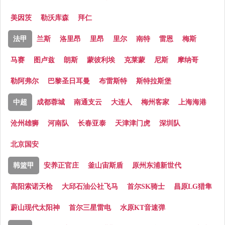
美因茨
勒沃库森
拜仁
法甲
兰斯
洛里昂
里昂
里尔
南特
雷恩
梅斯
马赛
图卢兹
朗斯
蒙彼利埃
克莱蒙
尼斯
摩纳哥
勒阿弗尔
巴黎圣日耳曼
布雷斯特
斯特拉斯堡
中超
成都蓉城
南通支云
大连人
梅州客家
上海海港
沧州雄狮
河南队
长春亚泰
天津津门虎
深圳队
北京国安
韩篮甲
安养正官庄
釜山宙斯盾
原州东浦新世代
高阳索诺天枪
大邱石油公社飞马
首尔SK骑士
昌原LG猎隼
蔚山现代太阳神
首尔三星雷电
水原KT音速弹