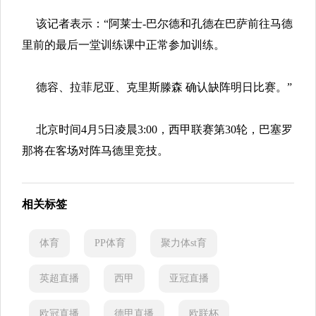
该记者表示：“阿莱士-巴尔德和孔德在巴萨前往马德
里前的最后一堂训练课中正常参加训练。
德容、拉菲尼亚、克里斯滕森 确认缺阵明日比赛。
”
北京时间4月5日凌晨3:00，西甲联赛第30轮，巴塞罗
那将在客场对阵马德里竞技。
相关标签
体育
PP体育
聚力体st育
英超直播
西甲
亚冠直播
欧冠直播
德甲直播
欧联杯