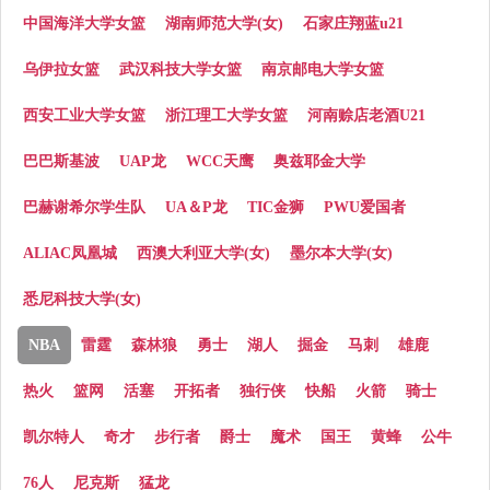
中国海洋大学女篮
湖南师范大学(女)
石家庄翔蓝u21
乌伊拉女篮
武汉科技大学女篮
南京邮电大学女篮
西安工业大学女篮
浙江理工大学女篮
河南赊店老酒U21
巴巴斯基波
UAP龙
WCC天鹰
奥兹耶金大学
巴赫谢希尔学生队
UA＆P龙
TIC金狮
PWU爱国者
ALIAC凤凰城
西澳大利亚大学(女)
墨尔本大学(女)
悉尼科技大学(女)
NBA
雷霆
森林狼
勇士
湖人
掘金
马刺
雄鹿
热火
篮网
活塞
开拓者
独行侠
快船
火箭
骑士
凯尔特人
奇才
步行者
爵士
魔术
国王
黄蜂
公牛
76人
尼克斯
猛龙