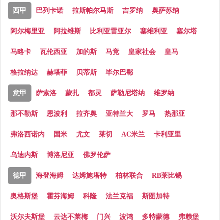
西甲
巴列卡诺
拉斯帕尔马斯
吉罗纳
奥萨苏纳
阿尔梅里亚
阿拉维斯
比利亚雷亚尔
塞维利亚
塞尔塔
马略卡
瓦伦西亚
加的斯
马竞
皇家社会
皇马
格拉纳达
赫塔菲
贝蒂斯
毕尔巴鄂
意甲
萨索洛
蒙扎
都灵
萨勒尼塔纳
维罗纳
那不勒斯
恩波利
拉齐奥
亚特兰大
罗马
热那亚
弗洛西诺内
国米
尤文
莱切
AC米兰
卡利亚里
乌迪内斯
博洛尼亚
佛罗伦萨
德甲
海登海姆
达姆施塔特
柏林联合
RB莱比锡
奥格斯堡
霍芬海姆
科隆
法兰克福
斯图加特
沃尔夫斯堡
云达不莱梅
门兴
波鸿
多特蒙德
弗赖堡