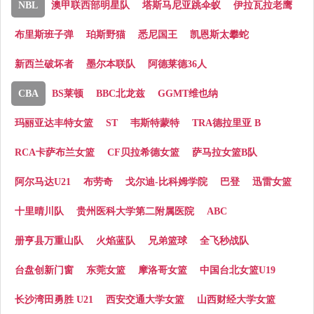
NBL
澳甲联西部明星队
塔斯马尼亚跳伞蚁
伊拉瓦拉老鹰
布里斯班子弹
珀斯野猫
悉尼国王
凯恩斯太攀蛇
新西兰破坏者
墨尔本联队
阿德莱德36人
CBA
BS莱顿
BBC北龙兹
GGMT维也纳
玛丽亚达丰特女篮
ST
韦斯特蒙特
TRA德拉里亚 B
RCA卡萨布兰女篮
CF贝拉希德女篮
萨马拉女篮B队
阿尔马达U21
布劳奇
戈尔迪-比科姆学院
巴登
迅雷女篮
十里晴川队
贵州医科大学第二附属医院
ABC
册亨县万重山队
火焰蓝队
兄弟篮球
全飞秒战队
台盘创新门窗
东莞女篮
摩洛哥女篮
中国台北女篮U19
长沙湾田勇胜 U21
西安交通大学女篮
山西财经大学女篮