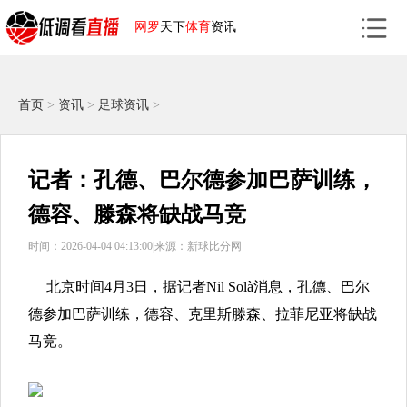
网罗
天下
体育
资讯
首页
>
资讯
>
足球资讯
>
记者：孔德、巴尔德参加巴萨训练，
德容、滕森将缺战马竞
时间：2026-04-04 04:13:00|
来源：新球比分网
北京时间4月3日，据记者Nil Solà消息，孔德、巴尔
德参加巴萨训练，德容、
克里斯滕森、拉菲尼亚
将缺战
马竞。