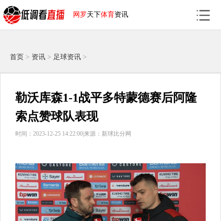
网罗
天下
体育
资讯
首页
>
资讯
>
足球资讯
>
勒沃库森1-1战平多特蒙德赛后阿隆
索点赞球队表现
时间：2023-12-25 14:22:00|
来源：新球比分网