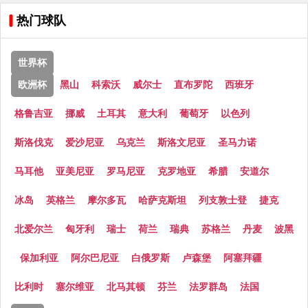
热门球队
世界杯
欧洲杯
黑山
科索沃
威尔士
直布罗陀
西班牙
格鲁吉亚
挪威
土耳其
意大利
葡萄牙
以色列
斯洛伐克
爱沙尼亚
乌克兰
斯洛文尼亚
圣马力诺
马耳他
亚美尼亚
罗马尼亚
克罗地亚
希腊
安道尔
冰岛
英格兰
摩尔多瓦
哈萨克斯坦
列支敦士登
捷克
北爱尔兰
匈牙利
瑞士
荷兰
瑞典
苏格兰
丹麦
波黑
保加利亚
阿尔巴尼亚
白俄罗斯
卢森堡
阿塞拜疆
比利时
塞尔维亚
北马其顿
芬兰
法罗群岛
法国