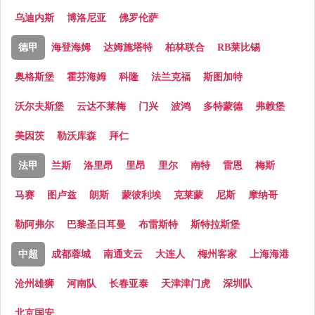
乌迪内斯
博洛尼亚
佛罗伦萨
德甲
海登海姆
达姆施塔特
柏林联合
RB莱比锡
奥格斯堡
霍芬海姆
科隆
法兰克福
斯图加特
沃尔夫斯堡
云达不莱梅
门兴
波鸿
多特蒙德
弗赖堡
美因茨
勒沃库森
拜仁
法甲
兰斯
洛里昂
里昂
里尔
南特
雷恩
梅斯
马赛
图卢兹
朗斯
蒙彼利埃
克莱蒙
尼斯
摩纳哥
勒阿弗尔
巴黎圣日耳曼
布雷斯特
斯特拉斯堡
中超
成都蓉城
南通支云
大连人
梅州客家
上海海港
沧州雄狮
河南队
长春亚泰
天津津门虎
深圳队
北京国安