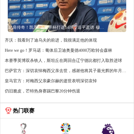
比肩传奇！凯恩3届世界杯打进14球，追平盖德·穆勒并排前史第5
齐沃：我看到了迪乌夫的前进，我很满足他的体现
Here we go！罗马诺：葡体后卫迪奥曼德4000万欧转会森林
本赛季英博双杀铁人，斯坦丘在两回合辽宁德比都打入取胜进球
巴萨官方：深切哀悼梅西父亲去世，感谢他将其子最光辉的年月托
付给鼻青眼肿
皇马官方：对梅西父亲豪尔赫的逝世表明深切哀悼
仍旧脆皮，芒特热身赛踢巴黎20分钟伤退
热门联赛