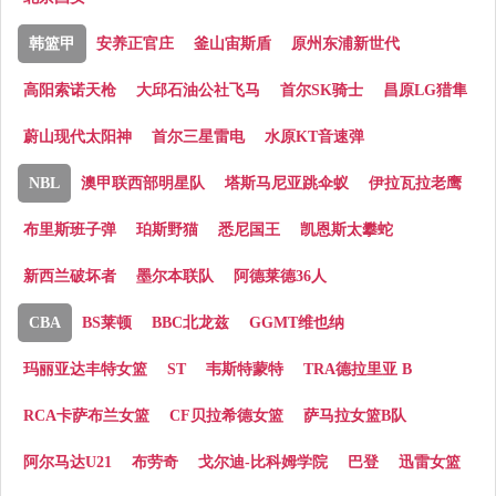
韩篮甲
安养正官庄
釜山宙斯盾
原州东浦新世代
高阳索诺天枪
大邱石油公社飞马
首尔SK骑士
昌原LG猎隼
蔚山现代太阳神
首尔三星雷电
水原KT音速弹
NBL
澳甲联西部明星队
塔斯马尼亚跳伞蚁
伊拉瓦拉老鹰
布里斯班子弹
珀斯野猫
悉尼国王
凯恩斯太攀蛇
新西兰破坏者
墨尔本联队
阿德莱德36人
CBA
BS莱顿
BBC北龙兹
GGMT维也纳
玛丽亚达丰特女篮
ST
韦斯特蒙特
TRA德拉里亚 B
RCA卡萨布兰女篮
CF贝拉希德女篮
萨马拉女篮B队
阿尔马达U21
布劳奇
戈尔迪-比科姆学院
巴登
迅雷女篮