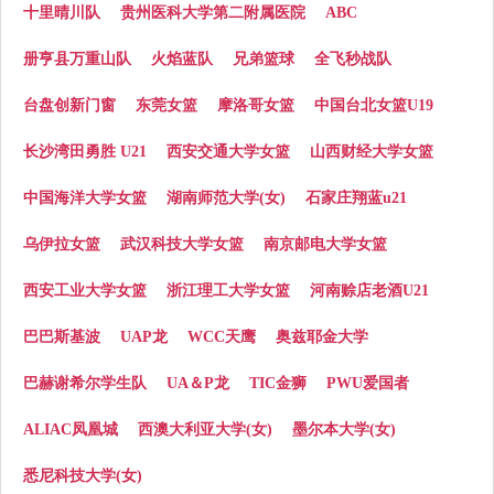
十里晴川队
贵州医科大学第二附属医院
ABC
册亨县万重山队
火焰蓝队
兄弟篮球
全飞秒战队
台盘创新门窗
东莞女篮
摩洛哥女篮
中国台北女篮U19
长沙湾田勇胜 U21
西安交通大学女篮
山西财经大学女篮
中国海洋大学女篮
湖南师范大学(女)
石家庄翔蓝u21
乌伊拉女篮
武汉科技大学女篮
南京邮电大学女篮
西安工业大学女篮
浙江理工大学女篮
河南赊店老酒U21
巴巴斯基波
UAP龙
WCC天鹰
奥兹耶金大学
巴赫谢希尔学生队
UA＆P龙
TIC金狮
PWU爱国者
ALIAC凤凰城
西澳大利亚大学(女)
墨尔本大学(女)
悉尼科技大学(女)