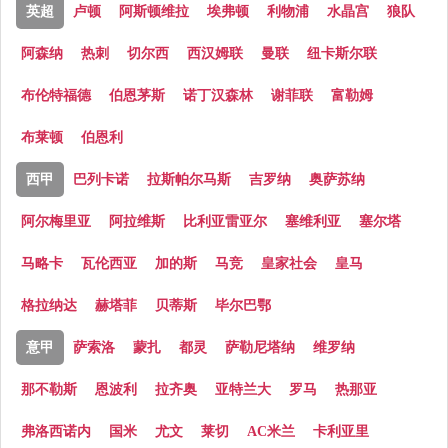
英超
卢顿
阿斯顿维拉
埃弗顿
利物浦
水晶宫
狼队
阿森纳
热刺
切尔西
西汉姆联
曼联
纽卡斯尔联
布伦特福德
伯恩茅斯
诺丁汉森林
谢菲联
富勒姆
布莱顿
伯恩利
西甲
巴列卡诺
拉斯帕尔马斯
吉罗纳
奥萨苏纳
阿尔梅里亚
阿拉维斯
比利亚雷亚尔
塞维利亚
塞尔塔
马略卡
瓦伦西亚
加的斯
马竞
皇家社会
皇马
格拉纳达
赫塔菲
贝蒂斯
毕尔巴鄂
意甲
萨索洛
蒙扎
都灵
萨勒尼塔纳
维罗纳
那不勒斯
恩波利
拉齐奥
亚特兰大
罗马
热那亚
弗洛西诺内
国米
尤文
莱切
AC米兰
卡利亚里