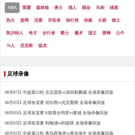
NBA
雷霆
森林狼
勇士
湖人
掘金
马刺
雄鹿
热火
篮网
活塞
开拓者
独行侠
快船
火箭
骑士
凯尔特人
奇才
步行者
爵士
魔术
国王
黄蜂
公牛
76人
尼克斯
猛龙
足球录像
08月07日 中超第22轮 北京国安vs深圳新鹏城 全场录像回放
08月05日 足球友谊赛 切尔西vs尤文图斯 全场录像回放
08月05日 足球友谊赛 K联赛全明星vs曼城 全场录像回放
08月03日 足球友谊赛 利物浦vs利兹联 全场录像回放
08月02日 中超第21轮 青岛西海岸vs青岛海牛 全场录像回放