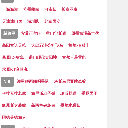
上海海港
沧州雄狮
河南队
长春亚泰
天津津门虎
深圳队
北京国安
韩篮甲
安养正官庄
釜山宙斯盾
原州东浦新世代
高阳索诺天枪
大邱石油公社飞马
首尔SK骑士
昌原LG猎隼
蔚山现代太阳神
首尔三星雷电
水原KT音速弹
NBL
澳甲联西部明星队
塔斯马尼亚跳伞蚁
伊拉瓦拉老鹰
布里斯班子弹
珀斯野猫
悉尼国王
凯恩斯太攀蛇
新西兰破坏者
墨尔本联队
阿德莱德36人