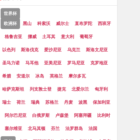
世界杯
欧洲杯
黑山
科索沃
威尔士
直布罗陀
西班牙
格鲁吉亚
挪威
土耳其
意大利
葡萄牙
以色列
斯洛伐克
爱沙尼亚
乌克兰
斯洛文尼亚
圣马力诺
马耳他
亚美尼亚
罗马尼亚
克罗地亚
希腊
安道尔
冰岛
英格兰
摩尔多瓦
哈萨克斯坦
列支敦士登
捷克
北爱尔兰
匈牙利
瑞士
荷兰
瑞典
苏格兰
丹麦
波黑
保加利亚
阿尔巴尼亚
白俄罗斯
卢森堡
阿塞拜疆
比利时
塞尔维亚
北马其顿
芬兰
法罗群岛
法国