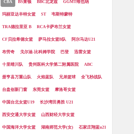
CBA
BS莱顿
BBC北龙兹
GGMT维也纳
玛丽亚达丰特女篮
ST
韦斯特蒙特
TRA德拉里亚 B
RCA卡萨布兰女篮
CF贝拉希德女篮
萨马拉女篮B队
阿尔马达U21
布劳奇
戈尔迪-比科姆学院
巴登
迅雷女篮
十里晴川队
贵州医科大学第二附属医院
ABC
册亨县万重山队
火焰蓝队
兄弟篮球
全飞秒战队
台盘创新门窗
东莞女篮
摩洛哥女篮
中国台北女篮U19
长沙湾田勇胜 U21
西安交通大学女篮
山西财经大学女篮
中国海洋大学女篮
湖南师范大学(女)
石家庄翔蓝u21