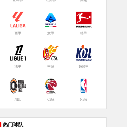
世界杯
欧洲杯
英超
西甲
意甲
德甲
法甲
中超
韩篮甲
NBL
CBA
NBA
热门球队