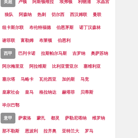
英超
卢顿
阿斯顿维拉
埃弗顿
利物浦
水晶宫
狼队
阿森纳
热刺
切尔西
西汉姆联
曼联
纽卡斯尔联
布伦特福德
伯恩茅斯
诺丁汉森林
谢菲联
富勒姆
布莱顿
伯恩利
西甲
巴列卡诺
拉斯帕尔马斯
吉罗纳
奥萨苏纳
阿尔梅里亚
阿拉维斯
比利亚雷亚尔
塞维利亚
塞尔塔
马略卡
瓦伦西亚
加的斯
马竞
皇家社会
皇马
格拉纳达
赫塔菲
贝蒂斯
毕尔巴鄂
意甲
萨索洛
蒙扎
都灵
萨勒尼塔纳
维罗纳
那不勒斯
恩波利
拉齐奥
亚特兰大
罗马