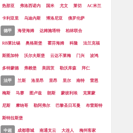
热那亚
弗洛西诺内
国米
尤文
莱切
AC米兰
卡利亚里
乌迪内斯
博洛尼亚
佛罗伦萨
德甲
海登海姆
达姆施塔特
柏林联合
RB莱比锡
奥格斯堡
霍芬海姆
科隆
法兰克福
斯图加特
沃尔夫斯堡
云达不莱梅
门兴
波鸿
多特蒙德
弗赖堡
美因茨
勒沃库森
拜仁
法甲
兰斯
洛里昂
里昂
里尔
南特
雷恩
梅斯
马赛
图卢兹
朗斯
蒙彼利埃
克莱蒙
尼斯
摩纳哥
勒阿弗尔
巴黎圣日耳曼
布雷斯特
斯特拉斯堡
中超
成都蓉城
南通支云
大连人
梅州客家