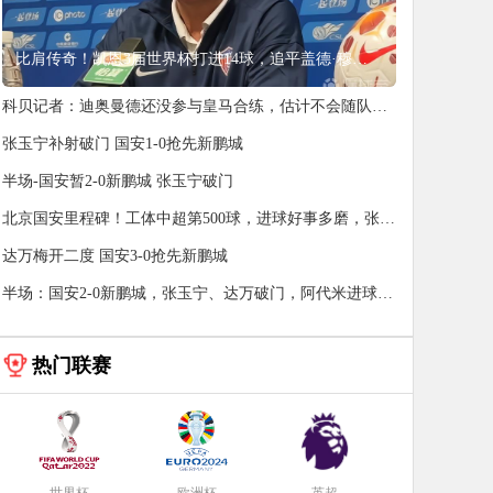
比肩传奇！凯恩3届世界杯打进14球，追平盖德·穆勒并排前史第5
科贝记者：迪奥曼德还没参与皇马合练，估计不会随队去
匈牙利
张玉宁补射破门 国安1-0抢先新鹏城
半场-国安暂2-0新鹏城 张玉宁破门
北京国安里程碑！工体中超第500球，进球好事多磨，张玉
宁破门
达万梅开二度 国安3-0抢先新鹏城
半场：国安2-0新鹏城，张玉宁、达万破门，阿代米进球无
效
热门联赛